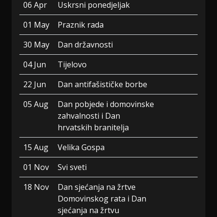
06 Apr
Uskrsni ponedjeljak
01 May
Praznik rada
30 May
Dan državnosti
04 Jun
Tijelovo
22 Jun
Dan antifašističke borbe
05 Aug
Dan pobjede i domovinske
zahvalnosti i Dan
hrvatskih branitelja
15 Aug
Velika Gospa
01 Nov
Svi sveti
18 Nov
Dan sjećanja na žrtve
Domovinskog rata i Dan
sjećanja na žrtvu