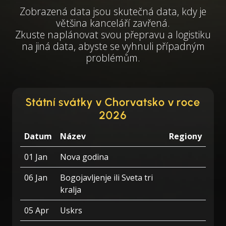
Zobrazená data jsou skutečná data, kdy je
většina kanceláří zavřená.
Zkuste naplánovat svou přepravu a logistiku
na jiná data, abyste se vyhnuli případným
problémům.
Státní svátky v Chorvatsko v roce
2026
Datum
Název
Regiony
01 Jan
Nova godina
06 Jan
Bogojavljenje ili Sveta tri
kralja
05 Apr
Uskrs