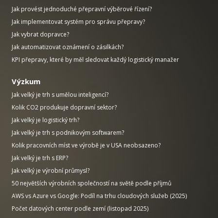
Jak provést jednoduché přepravní výběrové řízení?
Jak implementovat systém pro správu přepravy?
Jak vybrat dopravce?
Jak automatizovat oznámení o zásilkách?
KPI přepravy, které by měl sledovat každý logistický manažer
Výzkum
Jak velký je trh s umělou inteligencí?
Kolik CO2 produkuje dopravní sektor?
Jak velký je logistický trh?
Jak velký je trh s podnikovým softwarem?
Kolik pracovních míst ve výrobě je v USA neobsazeno?
Jak velký je trh s ERP?
Jak velký je výrobní průmysl?
50 největších výrobních společností na světě podle příjmů
AWS vs Azure vs Google: Podíl na trhu cloudových služeb (2025)
Počet datových center podle zemí (listopad 2025)