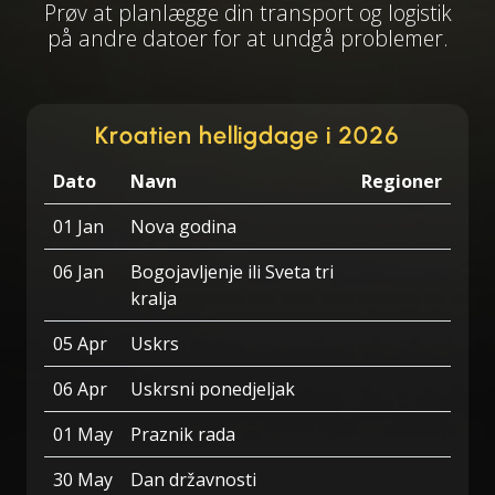
Prøv at planlægge din transport og logistik
på andre datoer for at undgå problemer.
Kroatien helligdage i 2026
Dato
Navn
Regioner
01 Jan
Nova godina
06 Jan
Bogojavljenje ili Sveta tri
kralja
05 Apr
Uskrs
06 Apr
Uskrsni ponedjeljak
01 May
Praznik rada
30 May
Dan državnosti