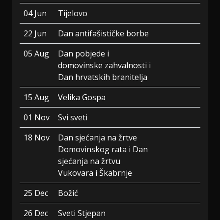
04 Jun
Tijelovo
22 Jun
Dan antifašističke borbe
05 Aug
Dan pobjede i
domovinske zahvalnosti i
Dan hrvatskih branitelja
15 Aug
Velika Gospa
01 Nov
Svi sveti
18 Nov
Dan sjećanja na žrtve
Domovinskog rata i Dan
sjećanja na žrtvu
Vukovara i Škabrnje
25 Dec
Božić
26 Dec
Sveti Stjepan