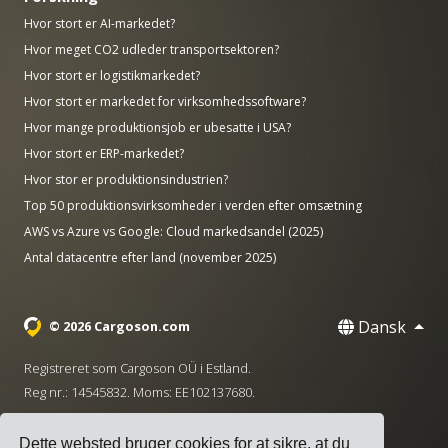
Hvor stort er AI-markedet?
Hvor meget CO2 udleder transportsektoren?
Hvor stort er logistikmarkedet?
Hvor stort er markedet for virksomhedssoftware?
Hvor mange produktionsjob er ubesatte i USA?
Hvor stort er ERP-markedet?
Hvor stor er produktionsindustrien?
Top 50 produktionsvirksomheder i verden efter omsætning
AWS vs Azure vs Google: Cloud markedsandel (2025)
Antal datacentre efter land (november 2025)
Dansk
© 2026 Cargoson.com
Registreret som Cargoson OÜ i Estland.
Reg nr.: 14545832. Moms: EE102137680.
Hovedkontor: Pärnu mnt. 141, 11314 Tallinn, Estland
Dette websted bruger cookies for at sikre, at du