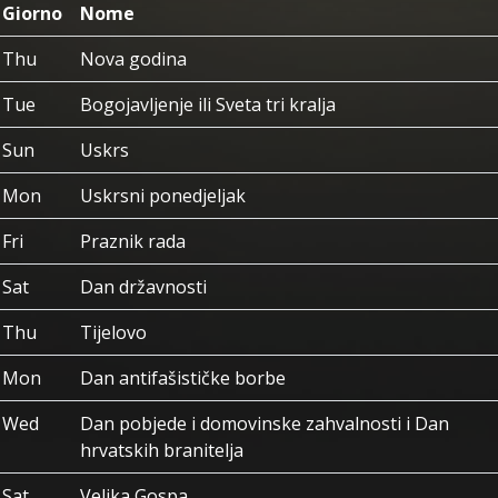
Giorno
Nome
Thu
Nova godina
Tue
Bogojavljenje ili Sveta tri kralja
Sun
Uskrs
Mon
Uskrsni ponedjeljak
Fri
Praznik rada
Sat
Dan državnosti
Thu
Tijelovo
Mon
Dan antifašističke borbe
Wed
Dan pobjede i domovinske zahvalnosti i Dan
hrvatskih branitelja
Sat
Velika Gospa