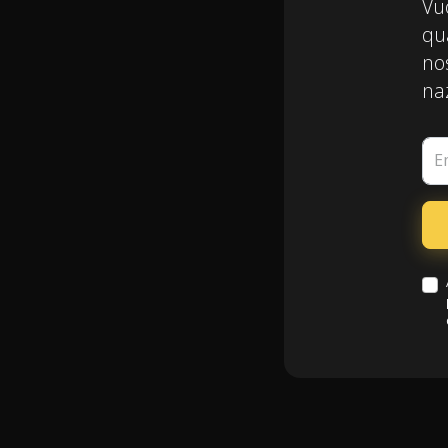
Vuo
qua
nos
naz
E