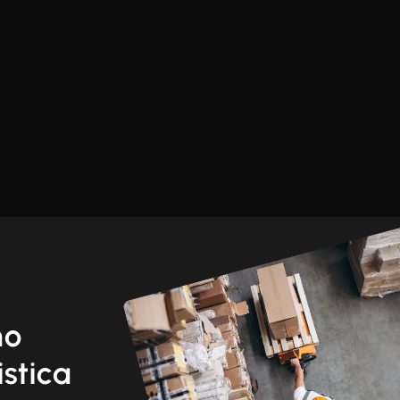
mo
istica