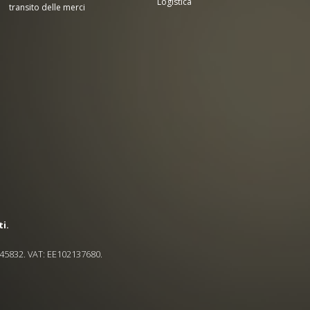
Logistica
transito delle merci
ti.
545832. VAT: EE102137680.