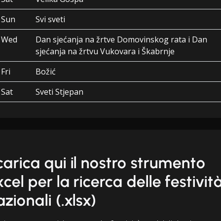
Sun
Svi sveti
Wed
Dan sjećanja na žrtve Domovinskog rata i Dan
sjećanja na žrtvu Vukovara i Škabrnje
Fri
Božić
Sat
Sveti Stjepan
carica qui il nostro strumento
xcel per la ricerca delle festivit
azionali (.xlsx)