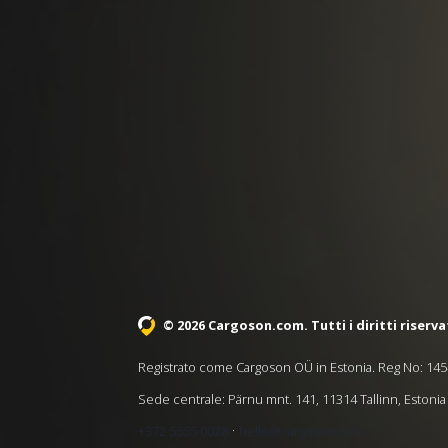
© 2026 Cargoson.com
. Tutti i diritti riserva
Registrato come Cargoson OÜ in Estonia. Reg No: 14
Sede centrale: Pärnu mnt. 141, 11314 Tallinn, Estonia
·
+372 5555 0028
hello@cargoson.com