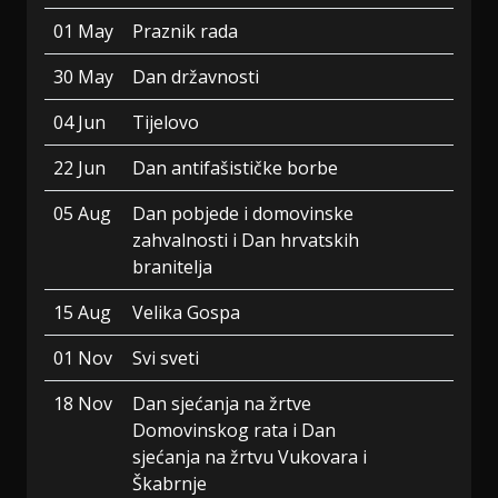
01 May
Praznik rada
30 May
Dan državnosti
04 Jun
Tijelovo
22 Jun
Dan antifašističke borbe
05 Aug
Dan pobjede i domovinske
zahvalnosti i Dan hrvatskih
branitelja
15 Aug
Velika Gospa
01 Nov
Svi sveti
18 Nov
Dan sjećanja na žrtve
Domovinskog rata i Dan
sjećanja na žrtvu Vukovara i
Škabrnje