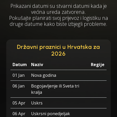
Prikazani datumi su stvarni datumi kada je
većina ureda zatvorena.
Pokušajte planirati svoj prijevoz i logistiku na
druge datume kako biste izbjegli probleme.
Državni praznici u Hrvatska za
2026
Datum
Naziv
Regije
01 Jan
Nova godina
06 Jan
Bogojavljenje ili Sveta tri
kralja
05 Apr
Uskrs
06 Apr
Uskrsni ponedjeljak