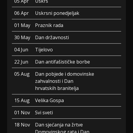
05 Apr
Uskrs
06 Apr
Uskrsni ponedjeljak
01 May
Praznik rada
30 May
Dan državnosti
04 Jun
Tijelovo
22 Jun
Dan antifašističke borbe
05 Aug
Dan pobjede i domovinske
zahvalnosti i Dan
hrvatskih branitelja
15 Aug
Velika Gospa
01 Nov
Svi sveti
18 Nov
Dan sjećanja na žrtve
Domovinskog rata i Dan