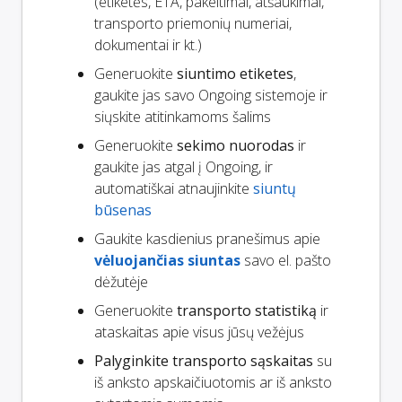
(etiketės, ETA, pakeitimai, atšaukimai,
transporto priemonių numeriai,
dokumentai ir kt.)
Generuokite
siuntimo etiketes
,
gaukite jas savo Ongoing sistemoje ir
siųskite atitinkamoms šalims
Generuokite
sekimo nuorodas
ir
gaukite jas atgal į Ongoing, ir
automatiškai atnaujinkite
siuntų
būsenas
Gaukite kasdienius pranešimus apie
vėluojančias siuntas
savo el. pašto
dėžutėje
Generuokite
transporto statistiką
ir
ataskaitas apie visus jūsų vežėjus
Palyginkite transporto sąskaitas
su
iš anksto apskaičiuotomis ar iš anksto