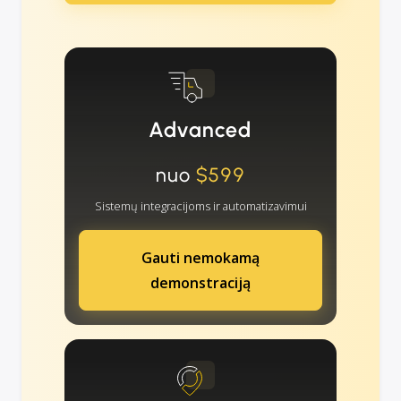
Advanced
nuo
$599
Sistemų integracijoms ir automatizavimui
Gauti nemokamą
demonstraciją