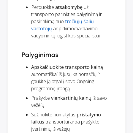
Perduokite
atsakomybę
už
transporto parinkties palyginimą ir
pasirinkimą nuo
trečiųjų šalių
vartotojų
ar pirkimo/pardavimo
vadybininkų logistikos specialistui
Palyginimas
Apskaičiuokite transporto kainą
automatiškai iš jūsų kainoraščių ir
gaukite ją atgal į savo Ongoing
programinę įrangą
Prašykite
vienkartinių kainų
iš savo
vežėjų
Sužinokite numatytus
pristatymo
laikus
transportui arba prašykite
įvertinimų iš vežėjų