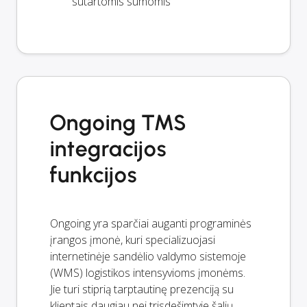
sutartomis sumomis
Ongoing TMS
integracijos
funkcijos
Ongoing yra sparčiai auganti programinės
įrangos įmonė, kuri specializuojasi
internetinėje sandėlio valdymo sistemoje
(WMS) logistikos intensyvioms įmonėms.
Jie turi stiprią tarptautinę prezenciją su
klientais daugiau nei trisdešimtyje šalių.