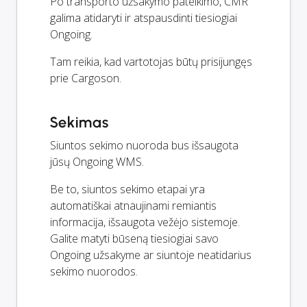
Po transporto užsakymo pateikimo, CMR
galima atidaryti ir atspausdinti tiesiogiai
Ongoing.
Tam reikia, kad vartotojas būtų prisijungęs
prie Cargoson.
Sekimas
Siuntos sekimo nuoroda bus išsaugota
jūsų Ongoing WMS.
Be to, siuntos sekimo etapai yra
automatiškai atnaujinami remiantis
informacija, išsaugota vežėjo sistemoje.
Galite matyti būseną tiesiogiai savo
Ongoing užsakyme ar siuntoje neatidarius
sekimo nuorodos.