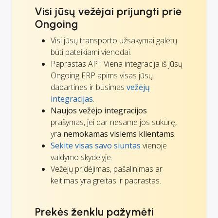
Visi jūsų vežėjai prijungti prie
Ongoing
Visi jūsų transporto užsakymai galėtų
būti pateikiami vienodai.
Paprastas API: Viena integracija iš jūsų
Ongoing ERP apims visas jūsų
dabartines ir būsimas
vežėjų
integracijas
.
Naujos vežėjo integracijos
prašymas, jei dar nesame jos sukūrę,
yra
nemokamas visiems klientams
.
Sekite visas savo siuntas
vienoje
valdymo skydelyje.
Vežėjų pridėjimas, pašalinimas ar
keitimas yra greitas ir paprastas.
Prekės ženklu pažymėti