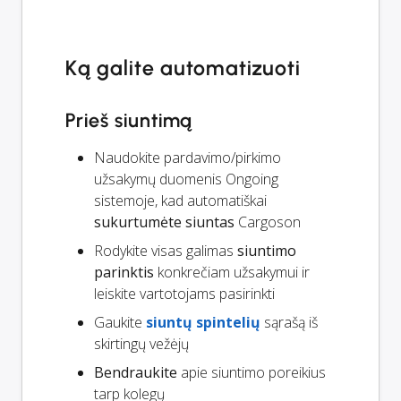
Ką galite automatizuoti
Prieš siuntimą
Naudokite pardavimo/pirkimo
užsakymų duomenis Ongoing
sistemoje, kad automatiškai
sukurtumėte siuntas
Cargoson
Rodykite visas galimas
siuntimo
parinktis
konkrečiam užsakymui ir
leiskite vartotojams pasirinkti
Gaukite
siuntų spintelių
sąrašą iš
skirtingų vežėjų
Bendraukite
apie siuntimo poreikius
tarp kolegų