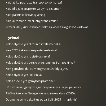
Kaip atlikti paprastą transporto konkursą?
Kaip įdiegti transporto valdymo sistemą?
Kaip pasirinkti krovinių vežėją?
Kaip automatizuoti siuntų pranešimus?
Krovinių KPI, kuriuos turėtų sekti kiekvienas logistikos vadovas
Tyrimai
Kokio dydžio yra dirbtinio intelekto rinka?
Kiek CO2 išskiria transporto sektorius?
Kokio dydžio yra logistikos rinka?
Kokio dydžio yra verslo programinės įrangos rinka?
Kiek gamybos darbo vietų yra neužpildyta JAV?
Kokio dydžio yra ERP rinka?
Kokia didelė yra gamybos pramonė?
50 didžiausių gamybos įmonių pasaulyje pagal pajamas
AWS vs Azure vs Google: debesų rinkos dalis (2025)
Duomenų centrų skaičius pagal šalį (2025 m. lapkritis)