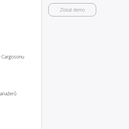
Získat demo
 Cargosonu
anažerů