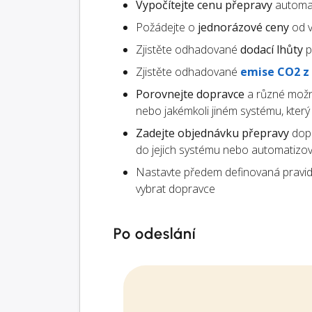
Vypočítejte cenu přepravy
automat
Požádejte o
jednorázové ceny
od v
Zjistěte odhadované
dodací lhůty
p
Zjistěte odhadované
emise CO2 z
Porovnejte dopravce
a různé možn
nebo jakémkoli jiném systému, kter
Zadejte objednávku přepravy
dopr
do jejich systému nebo automatizo
Nastavte předem definovaná pravid
vybrat dopravce
Po odeslání