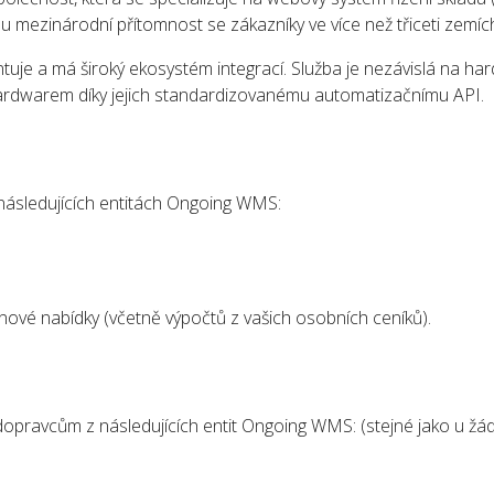
ou mezinárodní přítomnost se zákazníky ve více než třiceti zemíc
e a má široký ekosystém integrací. Služba je nezávislá na hard
hardwarem díky jejich standardizovanému automatizačnímu API.
 následujících entitách Ongoing WMS:
nové nabídky (včetně výpočtů z vašich osobních ceníků).
dopravcům z následujících entit Ongoing WMS: (stejné jako u žád