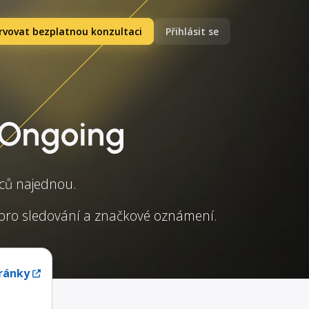
rvovat bezplatnou konzultaci
Přihlásit se
 Ongoing
vců najednou.
zy pro sledování a značkové oznámení.
ránky