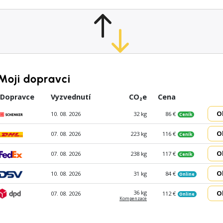
Moji dopravci
Dopravce
Vyzvednutí
CO₂e
Cena
O
10. 08. 2026
32 kg
86 €
Ceník
O
07. 08. 2026
223 kg
116 €
Ceník
O
07. 08. 2026
238 kg
117 €
Ceník
O
10. 08. 2026
31 kg
84 €
Online
O
36 kg
07. 08. 2026
112 €
Online
Kompen­zace