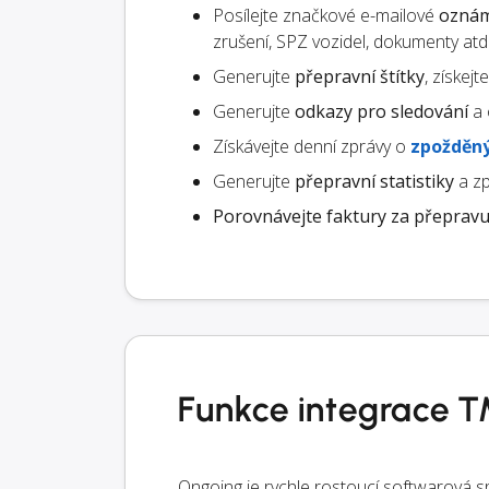
Posílejte značkové e-mailové
oznám
zrušení, SPZ vozidel, dokumenty atd.
Generujte
přepravní štítky
, získej
Generujte
odkazy pro sledování
a 
Získávejte denní zprávy o
zpožděný
Generujte
přepravní statistiky
a zp
Porovnávejte faktury za přeprav
Funkce integrace 
Ongoing je rychle rostoucí softwarová s