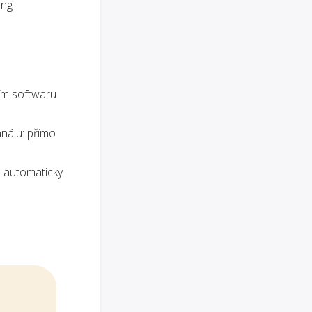
ing
ím softwaru
análu: přímo
 automaticky