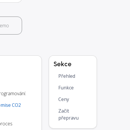
demo
Sekce
Přehled
Funkce
programování.
Ceny
emise CO2
Začít
přepravu
proces