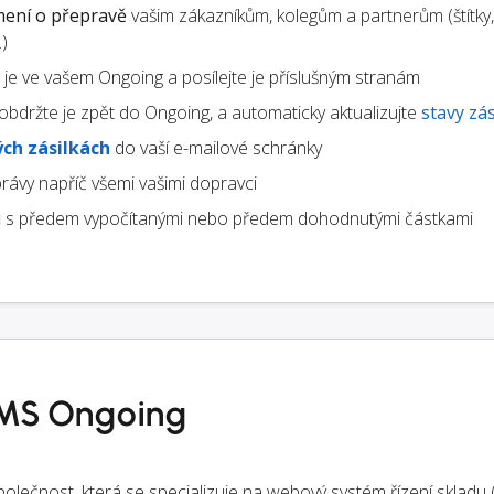
ení o přepravě
vašim zákazníkům, kolegům a partnerům (štítky,
)
te je ve vašem Ongoing a posílejte je příslušným stranám
obdržte je zpět do Ongoing, a automaticky aktualizujte
stavy zás
ch zásilkách
do vaší e-mailové schránky
rávy napříč všemi vašimi dopravci
u
s předem vypočítanými nebo předem dohodnutými částkami
TMS Ongoing
polečnost, která se specializuje na webový systém řízení sklad