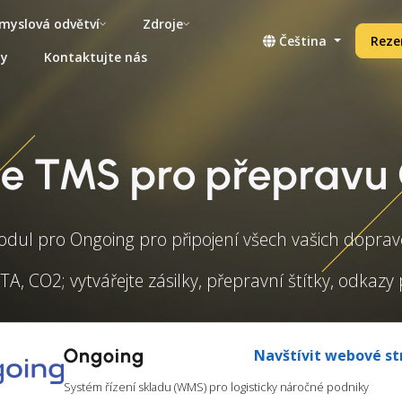
myslová odvětví
Zdroje
Čeština
Reze
ny
Kontaktujte nás
ce TMS pro přepravu
dul pro Ongoing pro připojení všech vašich dopra
TA, CO2; vytvářejte zásilky, přepravní štítky, odka
Ongoing
Navštívit webové st
Systém řízení skladu (WMS) pro logisticky náročné podniky