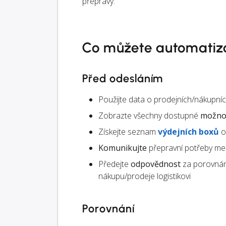
přepravy.
Co můžete automatiz
Před odesláním
Použijte data o prodejních/nákupn
Zobrazte všechny dostupné
možnos
Získejte seznam
výdejních boxů
o
Komunikujte
přepravní potřeby mez
Předejte
odpovědnost
za porovnán
nákupu/prodeje logistikovi
Porovnání