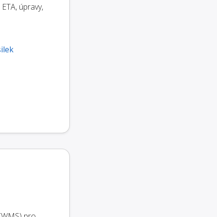
 ETA, úpravy,
ilek
u (WMS) pro