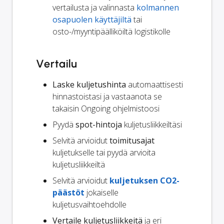
vertailusta ja valinnasta
kolmannen
osapuolen käyttäjiltä
tai
osto-/myyntipäälliköiltä logistikolle
Vertailu
Laske kuljetushinta
automaattisesti
hinnastoistasi ja vastaanota se
takaisin Ongoing ohjelmistoosi
Pyydä
spot-hintoja
kuljetusliikkeiltäsi
Selvitä arvioidut
toimitusajat
kuljetukselle tai pyydä arvioita
kuljetusliikkeiltä
Selvitä arvioidut
kuljetuksen CO2-
päästöt
jokaiselle
kuljetusvaihtoehdolle
Vertaile kuljetusliikkeitä
ja eri