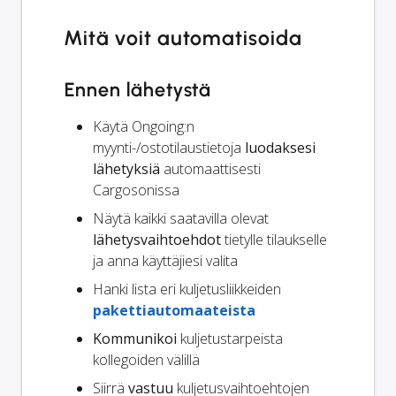
Mitä voit automatisoida
Ennen lähetystä
Käytä Ongoing:n
myynti-/ostotilaustietoja
luodaksesi
lähetyksiä
automaattisesti
Cargosonissa
Näytä kaikki saatavilla olevat
lähetysvaihtoehdot
tietylle tilaukselle
ja anna käyttäjiesi valita
Hanki lista eri kuljetusliikkeiden
pakettiautomaateista
Kommunikoi
kuljetustarpeista
kollegoiden välillä
Siirrä
vastuu
kuljetusvaihtoehtojen