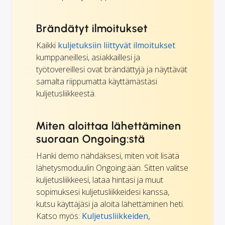
Brändätyt ilmoitukset
Kaikki
kuljetuksiin liittyvät ilmoitukset
kumppaneillesi, asiakkaillesi ja
työtovereillesi ovat brändättyjä ja näyttävät
samalta riippumatta käyttämästäsi
kuljetusliikkeestä.
Miten aloittaa lähettäminen
suoraan Ongoing:stä
Hanki demo nähdäksesi, miten voit lisätä
lähetysmoduulin Ongoing:ään. Sitten valitse
kuljetusliikkeesi, lataa hintasi ja muut
sopimuksesi kuljetusliikkeidesi kanssa,
kutsu käyttäjäsi ja aloita lähettäminen heti.
Katso myös:
Kuljetusliikkeiden,