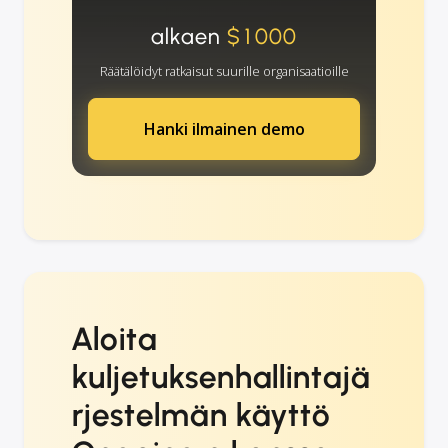
alkaen
$1000
Räätälöidyt ratkaisut suurille organisaatioille
Hanki ilmainen demo
Aloita
kuljetuksenhallintajä
rjestelmän käyttö