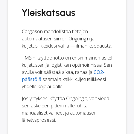
Yleiskatsaus
Cargoson mahdollistaa tietojen
automaattisen siirron Ongoing:n ja
kuljetusliikkeidesi välillä — ilman koodausta.
TMS:n käyttöönotto on ensimmäinen askel
kuljetusten ja logistiikan optimoinnissa. Sen
avulla voit säästää aikaa, rahaa ja
CO2-
päästöjä
saamalla kaikki kuljetusliikkeesi
yhdelle kojelaudalle.
Jos yrityksesi käyttää Ongoing:a, voit viedä
sen askeleen pidemmälle: ohita
manuaaliset vaiheet ja automatisoi
lähetysprosessi.