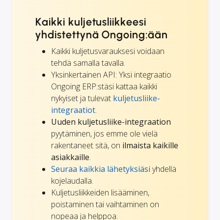
Kaikki kuljetusliikkeesi
yhdistettynä Ongoing:ään
Kaikki kuljetusvarauksesi voidaan
tehdä samalla tavalla.
Yksinkertainen API: Yksi integraatio
Ongoing ERP:stäsi kattaa kaikki
nykyiset ja tulevat
kuljetusliike-
integraatiot
.
Uuden kuljetusliike-integraation
pyytäminen, jos emme ole vielä
rakentaneet sitä, on
ilmaista kaikille
asiakkaille
.
Seuraa kaikkia lähetyksiäsi
yhdellä
kojelaudalla.
Kuljetusliikkeiden lisääminen,
poistaminen tai vaihtaminen on
nopeaa ja helppoa.