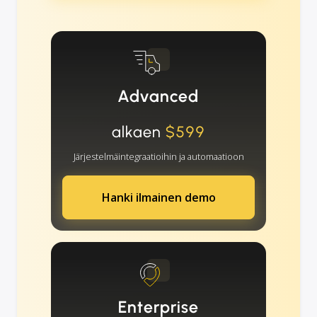
Advanced
alkaen
$599
Järjestelmäintegraatioihin ja automaatioon
Hanki ilmainen demo
Enterprise