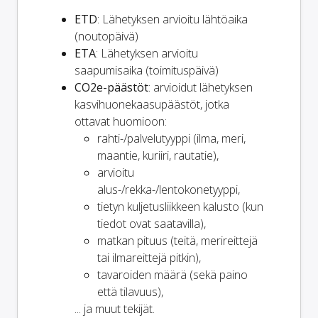
ETD
: Lähetyksen arvioitu lähtöaika
(noutopäivä)
ETA
: Lähetyksen arvioitu
saapumisaika (toimituspäivä)
CO2e-päästöt
: arvioidut lähetyksen
kasvihuonekaasupäästöt, jotka
ottavat huomioon:
rahti-/palvelutyyppi (ilma, meri,
maantie, kuriiri, rautatie),
arvioitu
alus-/rekka-/lentokonetyyppi,
tietyn kuljetusliikkeen kalusto (kun
tiedot ovat saatavilla),
matkan pituus (teitä, merireittejä
tai ilmareittejä pitkin),
tavaroiden määrä (sekä paino
että tilavuus),
... ja muut tekijät.