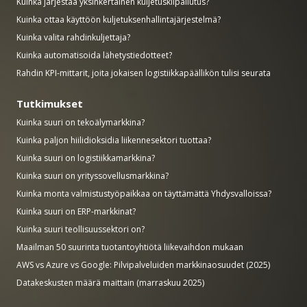
Kuinka järjestää yksinkertainen kuljetuskilpailutus?
Kuinka ottaa käyttöön kuljetuksenhallintajärjestelmä?
Kuinka valita rahdinkuljettaja?
Kuinka automatisoida lähetystiedotteet?
Rahdin KPI-mittarit, joita jokaisen logistiikkapäällikön tulisi seurata
Tutkimukset
Kuinka suuri on tekoälymarkkina?
Kuinka paljon hiilidioksidia liikennesektori tuottaa?
Kuinka suuri on logistiikkamarkkina?
Kuinka suuri on yrityssovellusmarkkina?
Kuinka monta valmistustyöpaikkaa on täyttämättä Yhdysvalloissa?
Kuinka suuri on ERP-markkinat?
Kuinka suuri teollisuussektori on?
Maailman 50 suurinta tuotantoyhtiötä liikevaihdon mukaan
AWS vs Azure vs Google: Pilvipalveluiden markkinaosuudet (2025)
Datakeskusten määrä maittain (marraskuu 2025)