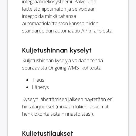
integraatioekosysteemi. Palvelu on
laitteistoriippumaton ja se voidaan
integroida minkä tahansa
automaatiolaitteiston kanssa niiden
standardoidun automaatio-API:n ansiosta.
Kuljetushinnan kyselyt
Kuljetushinnan kyselyjä voidaan tehdä
seuraavista Ongoing WMS -kohteista:
Tilaus
Lähetys
Kyselyn lähettämisen jälkeen näytetään eri
hintatarjoukset (mukaan lukien laskelmat
henkilökohtaisista hinnastoistasi).
Kuljetustilaukset