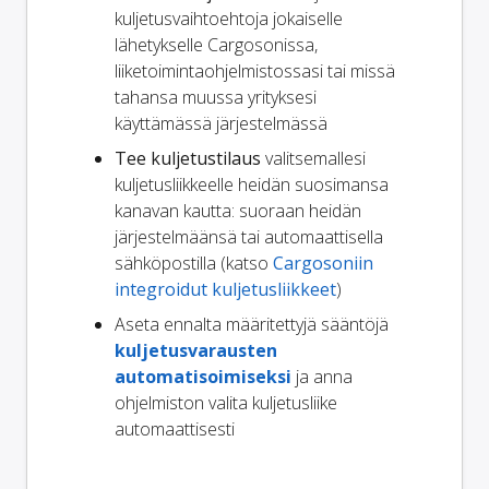
kuljetusvaihtoehtoja jokaiselle
lähetykselle Cargosonissa,
liiketoimintaohjelmistossasi tai missä
tahansa muussa yrityksesi
käyttämässä järjestelmässä
Tee kuljetustilaus
valitsemallesi
kuljetusliikkeelle heidän suosimansa
kanavan kautta: suoraan heidän
järjestelmäänsä tai automaattisella
sähköpostilla (katso
Cargosoniin
integroidut kuljetusliikkeet
)
Aseta ennalta määritettyjä sääntöjä
kuljetusvarausten
automatisoimiseksi
ja anna
ohjelmiston valita kuljetusliike
automaattisesti