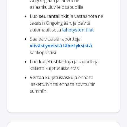
Ongoing:ään ja lähetä ne
asiaankuuluville osapuolille
Luo
seurantalinkit
ja vastaanota ne
takaisin Ongoing:ään, ja päivitä
automaattisesti
lähetysten tilat
Saa päivittäisiä raportteja
viivästyneistä lähetyksistä
sähköpostiisi
Luo
kuljetustilastoja
ja raportteja
kaikista kuljetusliikkeistäsi
Vertaa kuljetuslaskuja
ennalta
laskettuihin tai ennalta sovittuihin
summiin