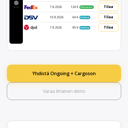
Tilaa
7.8.2026
124 €
Hinnasto
Tilaa
10.8.2026
64 €
Online
Tilaa
7.8.2026
85 €
Online
Yhdistä Ongoing + Cargoson
Varaa ilmainen demo