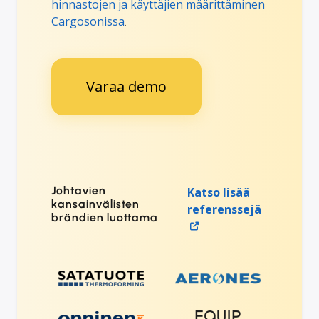
hinnastojen ja käyttäjien määrittäminen
Cargosonissa
.
Varaa demo
Johtavien
Katso lisää
kansainvälisten
referenssejä
brändien luottama