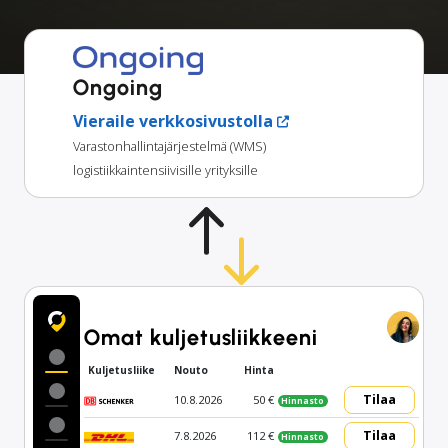
Ongoing
Vieraile verkkosivustolla
Varastonhallintajärjestelmä (WMS)
logistiikkaintensiivisille yrityksille
Omat kuljetusliikkeeni
Kuljetusliike
Nouto
Hinta
Tilaa
10.8.2026
50 €
Hinnasto
Tilaa
7.8.2026
112 €
Hinnasto