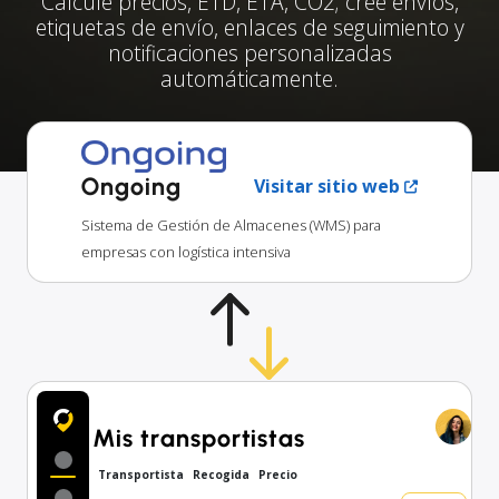
Calcule precios, ETD, ETA, CO2; cree envíos,
etiquetas de envío, enlaces de seguimiento y
notificaciones personalizadas
automáticamente.
Ongoing
Visitar sitio web
Sistema de Gestión de Almacenes (WMS) para
empresas con logística intensiva
Mis transportistas
Transportista
Recogida
Precio