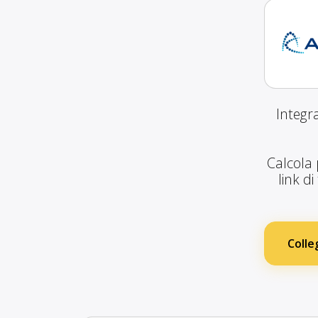
Integr
Calcola 
link d
Colle