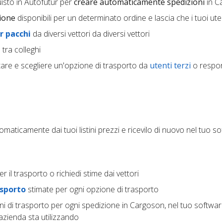
quisto in Autofutur per
creare automaticamente spedizioni
in C
zione
disponibili per un determinato ordine e lascia che i tuoi ut
r pacchi
da diversi vettori da diversi vettori
tra colleghi
are e scegliere un'opzione di trasporto da
utenti terzi
o respon
maticamente dai tuoi listini prezzi e ricevilo di nuovo nel tuo s
er il trasporto o richiedi stime dai vettori
asporto
stimate per ogni opzione di trasporto
ni di trasporto per ogni spedizione in Cargoson, nel tuo softwa
 azienda sta utilizzando