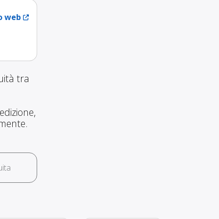
to web
ità tra
edizione,
amente.
ita