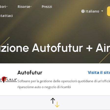
tori
Risorse
Prezzi
Italiano
tattaci
azione Autofutur + Ai
Autofutur
Visita il si
Software per la gestione delle operazioni quotidiane di un'offici
riparazione auto o negozio di ricambi