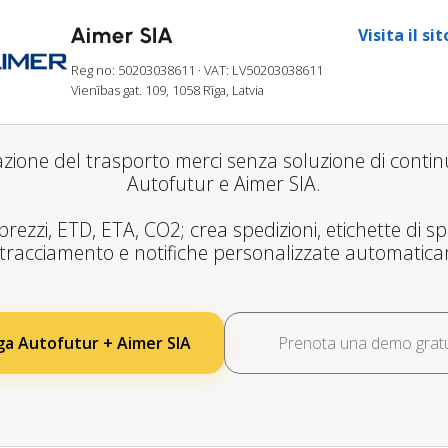
Aimer SIA
Visita il si
Reg no: 50203038611
· VAT: LV50203038611
Vienības gat. 109, 1058 Rīga, Latvia
azione del trasporto merci senza soluzione di continu
Autofutur e Aimer SIA.
prezzi, ETD, ETA, CO2; crea spedizioni, etichette di sp
i tracciamento e notifiche personalizzate automatic
ga Autofutur + Aimer SIA
Prenota una demo gratu