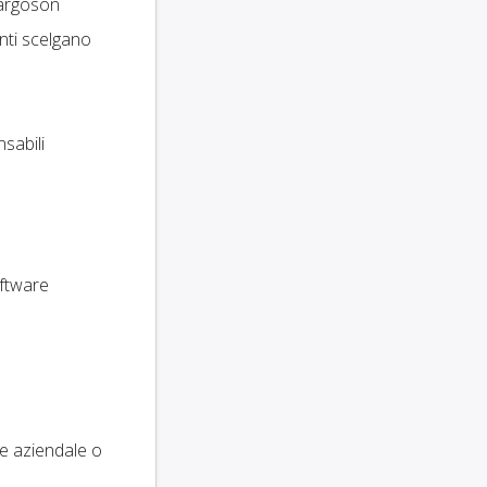
argoson
enti scelgano
sabili
oftware
re aziendale o