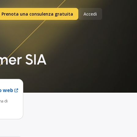
Prenota una consulenza gratuita
Accedi
mer SIA
to web
na di