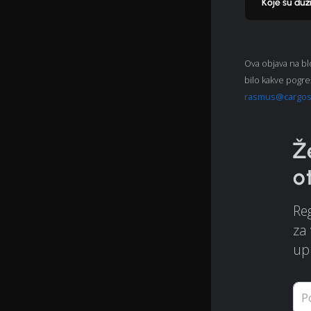
Koje su duž
Ova objava na bl
bilo kakve pogre
rasmus@cargo
Ž
o
Reg
za 
upr
P