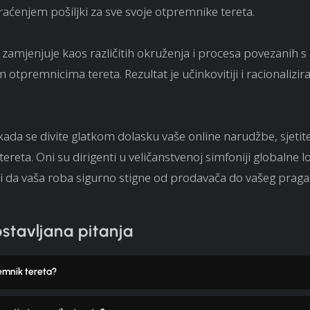
praćenjem pošiljki za sve svoje otpremnike tereta.
 zamjenjuje kaos različitih okruženja i procesa povezanih s
otpremnicima tereta. Rezultat je učinkovitiji i racionaliziran
 kada se divite glatkom dolasku vaše online narudžbe, sjetit
reta. Oni su dirigenti u veličanstvenoj simfoniji globalne lo
i da vaša roba sigurno stigne od prodavača do vašeg praga
stavljana pitanja
emnik tereta?