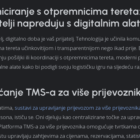
ciranje s otpremnicima tereta
atelji napreduju s digitalnim al
lj, digitalno doba je vaš prijatelj. Tehnologija je učinila kom
 tereta učinkovitijom i transparentnijom nego ikad prije. B
ju pošiljki ili koordinaciji s otpremnicima tereta, moderni po
alne alate kako bi podigli svoju logističku igru na sljedeću ra
ćanje TMS-a za više prijevozni
atima,
sustavi za upravljanje prijevozom za više prijevoznik
ona, ističu se. Oni djeluju kao centralizirane točke za uprav
Platforma TMS-a za više prijevoznika omogućuje tvrtkama 
u upravljaju zahtjevima za cijenama, rezervacijama, stati