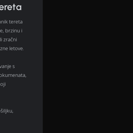
ereta
nik tereta
e, brzinu i
i zračni
zne letove.
vanje s
dokumenata,
oji
iljku,