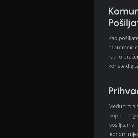
Komuni
Pošilj
Kao pošiljate
otpremnicima
radi o praćen
koriste digit
Prihva
Među tim al
poput Cargos
pošiljkama. 
jednom mjest