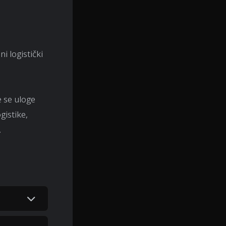
i logistički
e se uloge
gistike,
.