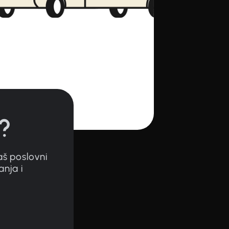
?
š poslovni
nja i