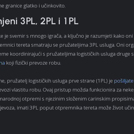
granice glatko i učinkovito.
jeni 3PL, 2PL i 1PL
tike je svemir s mnogo igrača, a ključno je razumjeti kako 
remnici tereta smatraju se pružateljima 3PL usluga. Oni org
me koordinirajući s pružateljima logističkih usluga druge s
ma
koji fizički prevoze robu.
e, pružatelj logističkih usluga prve strane (1PL) je
pošiljatel
evozi vlastitu robu. Ovaj pristup možda funkcionira za neke,
narodnoj otpremi s njezinim složenim carinskim propisima 
jevoza, imati 3PL poput otpremnika tereta može život učin