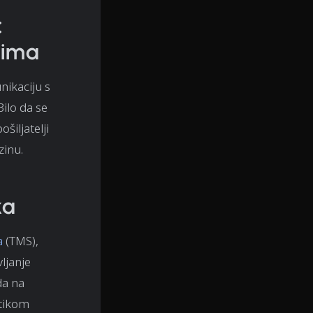
:
atima
unikaciju s
ilo da se
šiljatelji
zinu.
ka
a
(TMS),
ljanje
da na
stikom