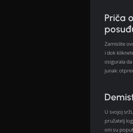
Priča
posuđ
Zamislite ov
i dok klikne
osigurala da
junak: otpre
Demist
U svojoj srž
pružatelj lo
oni su poput