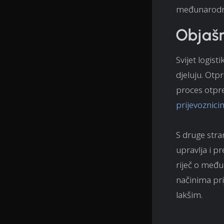
međunarodne 
Objašn
Svijet logis
djeluju. Otp
proces otpre
prijevoznici
S druge stran
upravlja i pr
riječ o među
načinima pri
lakšim.