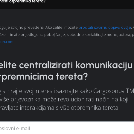
nosti otpremnika tereta?
ogu je strojno prevedena. Ako želite, možete
pročitati izvornu objavu ovdje
.
ške ili imate prijedloge za poboljšanje, slobodno kontaktirajte mene, autora,
son.com
elite centralizirati komunikaciju
tpremnicima tereta?
istrirajte svoj interes i saznajte kako Cargosonov T
više prijevoznika može revolucionirati način na koji
avljate interakcijama s više otpremnika tereta.
oslovni e-mail