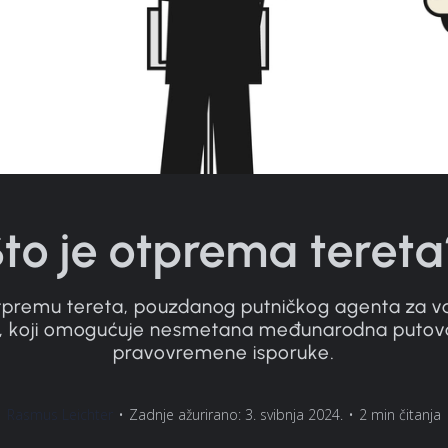
Što je otprema tereta
 otpremu tereta, pouzdanog putničkog agenta za va
t, koji omogućuje nesmetana međunarodna putova
pravovremene isporuke.
Rasmus Leichter
•
Zadnje ažurirano: 3. svibnja 2024.
•
2 min čitanja