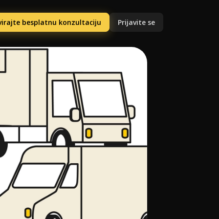
irajte besplatnu konzultaciju
Prijavite se