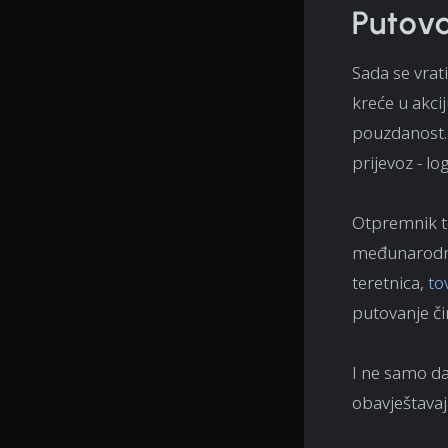
Putova
Sada se vrat
kreće u akcij
pouzdanost. 
prijevoz - lo
Otpremnik t
međunarodni
teretnica,
to
putovanje či
I ne samo da
obavještavaj