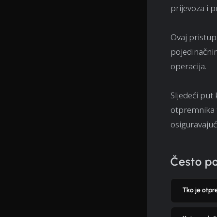
prijevoza i 
Ovaj pristup
pojedinačnim 
operacija.
Sljedeći put
otpremnika te
osiguravajuć
Često po
Tko je otpr