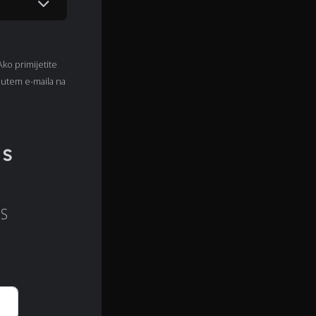
 Ako primijetite
 putem e-maila na
 s
MS