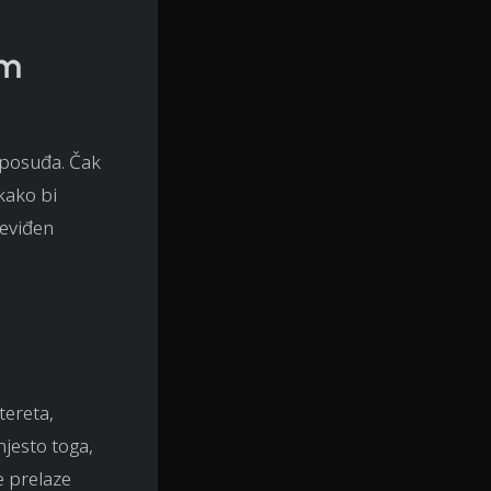
om
 posuđa. Čak
kako bi
reviđen
tereta,
mjesto toga,
e prelaze