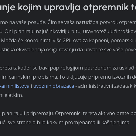
nje kojim upravlja otpremnik t
imo na vaše posuđe. Čim se vaša narudžba potvrdi, otprem
u. Oni planiraju najučinkovitiju rutu, uravnotežujući troškov
Možda će koordinirati više 2PL-ova za kopneni, pomorski il
gistička ekvivalencija osiguravanju da uhvatite sve vaše pove
ereta također se bavi papirologijom potrebnom za usklađi
m carinskim propisima. To uključuje pripremu izvoznih 
varnih listova
i
uvoznih obrazaca
- administrativni zadatak k
ni glatkim.
 planiraju i pripremaju. Otpremnici tereta aktivno prate poš
ući sve strane o bilo kakvim promjenama ili kašnjenjima.