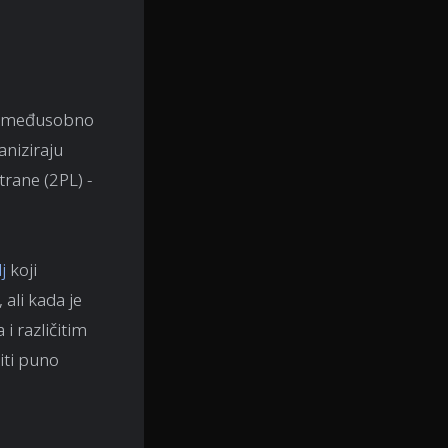
oni međusobno
aniziraju
trane (2PL) -
j
koji
 ali kada je
i različitim
iti puno