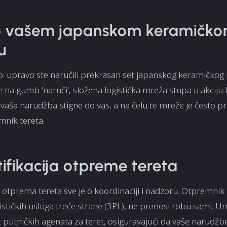
 o vašem japanskom keramičk
u
o: upravo ste naručili prekrasan set japanskog keramičkog
te na gumb 'naruči', složena logistička mreža stupa u akciju 
 vaša narudžba stigne do vas, a na čelu te mreže je često p
mnik tereta.
ifikacija otpreme tereta
i, otprema tereta sve je o koordinaciji i nadzoru. Otpremnik 
gističkih usluga treće strane (3PL), ne prenosi robu sami. U
 putničkih agenata za teret, osiguravajući da vaše narudžb