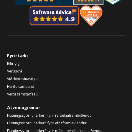
Fyrirtæki
Eftirfylgni
Verðskrá
Viðskiptavinasögur
Hafðu samband
Vertu samstarfsaðili
Atvinnugreinar
Flutningsstjórnunarkerfi fyrir raftækjaframleiðendur
Flutningsstjórnunarkerfi fyrir efnaframleiðendur
Flutningsstjórnunarkerfi fyrir málm- og vélaframleiðendur