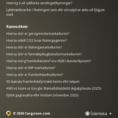
Hvernig á að sjálfvirka sendingatilkynningar?
Lykilmælikvarðar í flutningum sem allir vörustjórar ættu að fylgjast
með
Rannsóknir
Hversu stór er gervigreindarmarkaðurinn?
Hversu mikið CO2 losar flutningageirinn?
Hversu stór er flutningamarkaðurinn?
Hversu stór er fyrirtækjahugbúnaðarmarkaðurinn?
Hversu mörg framleiðslustörf eru ófyllt í Bandaríkjunum?
Hversu stór er ERP markaðurinn?
Hversu stór er framleiðsluiðnaðurinn?
50 stærstu framleiðslufyrirtæki heims eftir tekjum
AWS vs Azure vs Google: Markaðshlutdeild skýjaþjónustu (2025)
Fjöldi gagnasafna eftir löndum (nóvember 2025)
Íslenska
© 2026 Cargoson.com