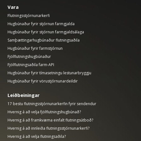
Vara
Flutningsstjórnunarkerfi
Hugbúnaður fyrir stjórnun farmgjalda
Hugbúnaður fyrir stjórnun farmgjaldsálaga
Samþættingarhugbúnaður flutningsaðila
Hugbúnaður fyrir farmstjórnun
Fjölflutningshugbúnaður
Fjölflutningsaðila farm-API
Hugbúnaður fyrir tímasetningu lestunarbryggju
Hugbúnaður fyrir vörustjórnunardeildir
Leiðbeiningar
17 bestu flutningsstjórnunarkerfin fyrir sendendur
Hvernig á að velja fjölflutningshugbúnað?
Hvernig á að framkvæma einfalt flutningsútboð?
Hvernig á að innleiða flutningsstjórnunarkerfi?
Hvernig á að velja flutningsaðila?