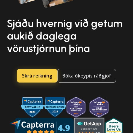
Sjáðu hvernig við getum
aukið daglega
vörustjórnun þína
Skrá reikning
Bóka ókeypis ráðgjöf