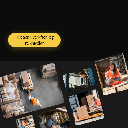
Til baka í Verkfæri og
reiknivélar