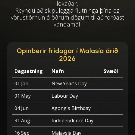
lokaðar.
Reyndu að skipuleggja flutninga þína og
vörustjórnun á öðrum dögum til að forðast
vandamál.
Opinberir frídagar í Malasía árið
2026
Dagsetning
Nafn
Svæði
01 Jan
New Year's Day
01 May
Labour Day
04 Jun
Agong's Birthday
31 Aug
Independence Day
16 Sep
Malaysia Day