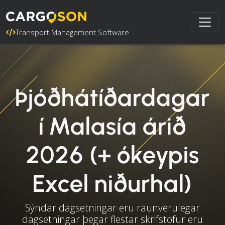
Transport Management Software
Þjóðhátíðardagar
í Malasía árið
2026 (+ ókeypis
Excel niðurhal)
Sýndar dagsetningar eru raunverulegar
dagsetningar þegar flestar skrifstofur eru