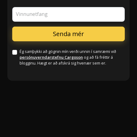
Vinnunetfang
Ég samþykki að gögnin mín verði unnin í samræmi við
persónuverndarstefnu Cargoson
og að fá fréttir á
blogginu. Hægt er að afskrá sig hvenær sem er.