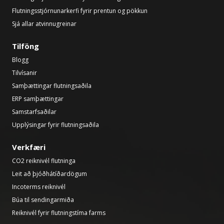
Flutningsstjórnunarkerfi fyrir prentun og pökkun
Sjá allar atvinnugreinar
Tilföng
Blogg
Tilvísanir
Samþættingar flutningsaðila
ERP samþættingar
Samstarfsaðilar
Upplýsingar fyrir flutningsaðila
Verkfæri
CO2 reiknivél flutninga
Leit að þjóðhátíðardögum
Incoterms reiknivél
Búa til sendingarmiða
Reiknivél fyrir flutningstíma farms