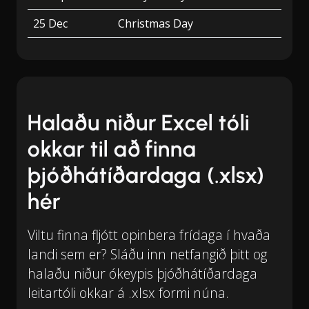
25 Dec
Christmas Day
Halaðu niður Excel tóli
okkar til að finna
þjóðhátíðardaga (.xlsx)
hér
Viltu finna fljótt opinbera frídaga í hvaða
landi sem er? Sláðu inn netfangið þitt og
halaðu niður ókeypis þjóðhátíðardaga
leitartóli okkar á .xlsx formi núna.