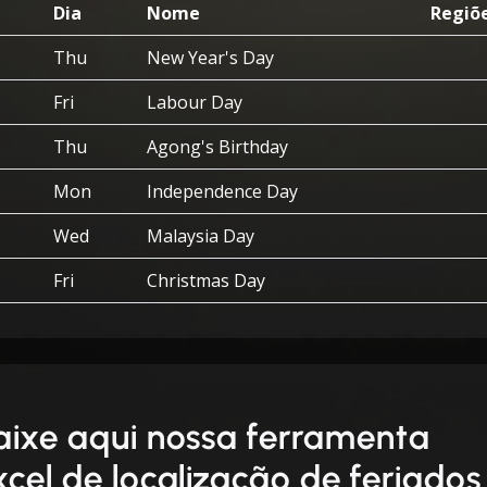
Dia
Nome
Regiõ
Thu
New Year's Day
Fri
Labour Day
Thu
Agong's Birthday
Mon
Independence Day
Wed
Malaysia Day
Fri
Christmas Day
aixe aqui nossa ferramenta
xcel de localização de feriados