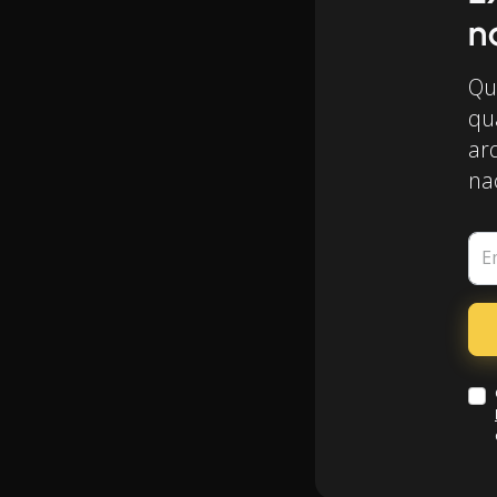
n
Qu
qu
arq
nac
E