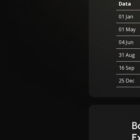
Data
01 Jan
01 May
04 Jun
31 Aug
16 Sep
25 Dec
B
E