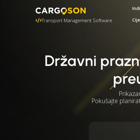
Ind
Cij
Transport Management Software
Državni prazn
pre
Prikaza
Pokušajte planirat