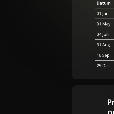
Datum
01 Jan
01 May
04 Jun
31 Aug
16 Sep
25 Dec
P
p