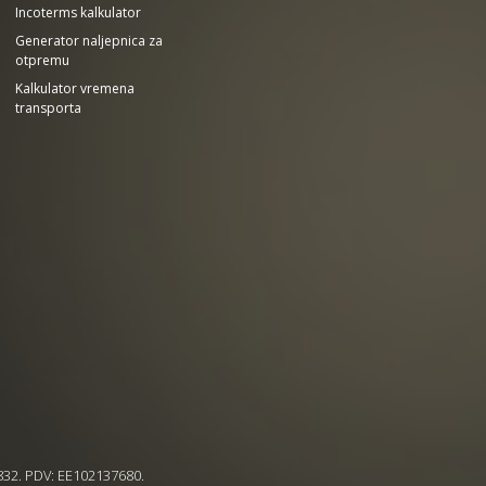
Incoterms kalkulator
Generator naljepnica za
otpremu
Kalkulator vremena
transporta
5832. PDV: EE102137680.