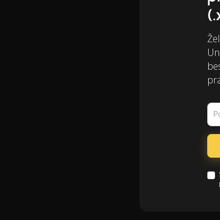
(.
Žel
Un
be
pr
P