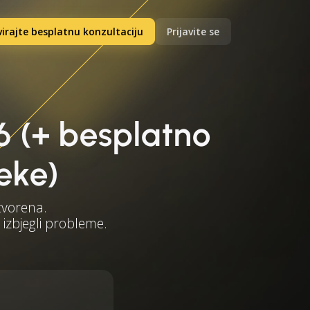
irajte besplatnu konzultaciju
Prijavite se
6 (+ besplatno
eke)
tvorena.
 izbjegli probleme.