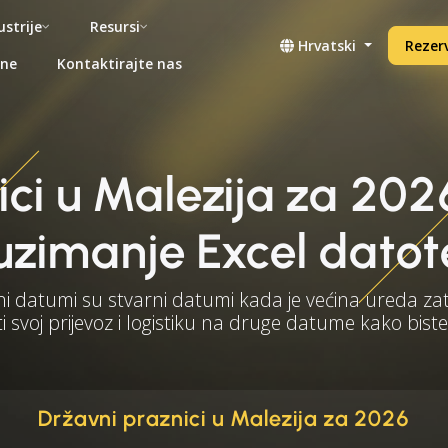
ustrije
Resursi
Hrvatski
Rezerv
ene
Kontaktirajte nas
ici u Malezija za 202
uzimanje Excel datot
ni datumi su stvarni datumi kada je većina ureda za
i svoj prijevoz i logistiku na druge datume kako biste
Državni praznici u Malezija za 2026