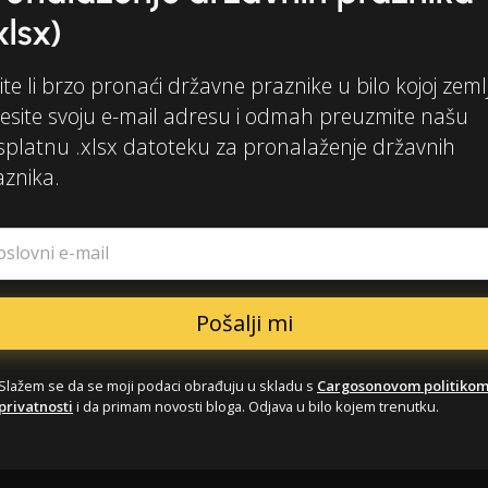
xlsx)
ite li brzo pronaći državne praznike u bilo kojoj zemlj
esite svoju e-mail adresu i odmah preuzmite našu
splatnu .xlsx datoteku za pronalaženje državnih
aznika.
oslovni e-mail
Slažem se da se moji podaci obrađuju u skladu s
Cargosonovom politiko
privatnosti
i da primam novosti bloga. Odjava u bilo kojem trenutku.