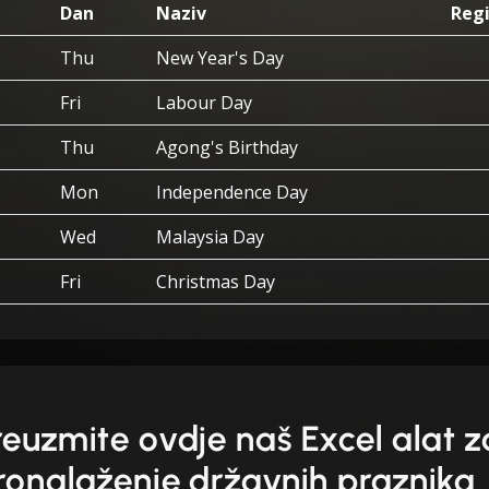
Dan
Naziv
Regi
Thu
New Year's Day
Fri
Labour Day
Thu
Agong's Birthday
Mon
Independence Day
Wed
Malaysia Day
Fri
Christmas Day
reuzmite ovdje naš Excel alat z
ronalaženje državnih praznika