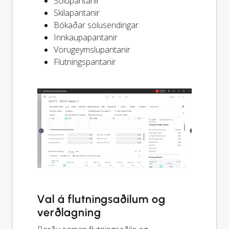
Sölupantanir
Skilapantanir
Bókaðar sölusendingar
Innkaupapantanir
Vörugeymslupantanir
Flutningspantanir
Val á flutningsaðilum og
verðlagning