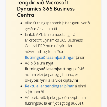
tengdir við Microsoft
Dynamics 365 Business
Central
Allar flutningspantanir þínar gætu verið
gerðar á sama hátt.
Einfalt API: Ein samþætting frá
Microsoft Dynamics 365 Business
Central ERP mun ná yfir allar
núverandi og framtíðar
flutningsaðilasamþættingar
þínar.
Að biðja um
nýja
flutningsaðilasamþættingu
, ef við
höfum ekki þegar byggt hana, er
ókeypis fyrir alla viðskiptavini
.
Rektu allar sendingar þínar
á einni
stjórnborði.
Að bæta við, fjarlægja eða skipta um
flutningsaðila er fljótlegt og auðvelt.