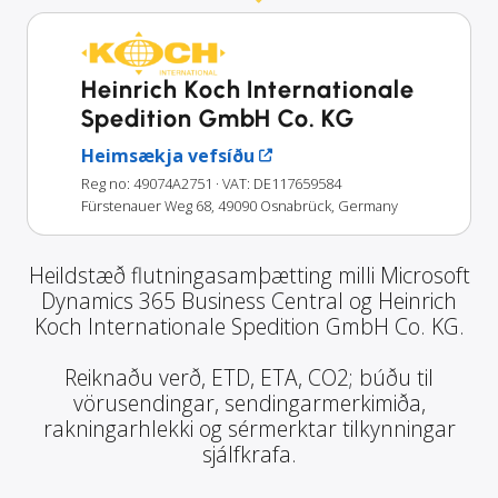
Heinrich Koch Internationale
Spedition GmbH Co. KG
Heimsækja vefsíðu
Reg no: 49074A2751
· VAT: DE117659584
Fürstenauer Weg 68, 49090 Osnabrück, Germany
Heildstæð flutningasamþætting milli Microsoft
Dynamics 365 Business Central og Heinrich
Koch Internationale Spedition GmbH Co. KG.
Reiknaðu verð, ETD, ETA, CO2; búðu til
vörusendingar, sendingarmerkimiða,
rakningarhlekki og sérmerktar tilkynningar
sjálfkrafa.