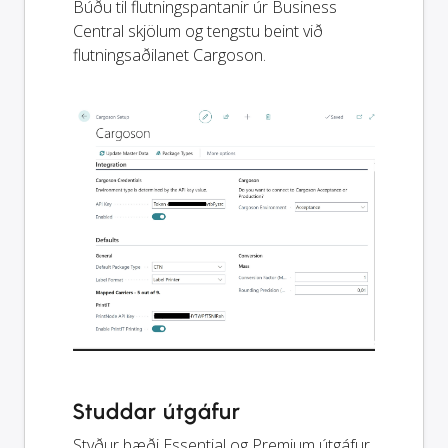
Búðu til flutningspantanir úr Business
Central skjölum og tengstu beint við
flutningsaðilanet Cargoson.
Studdar útgáfur
Styður bæði Essential og Premium útgáfur