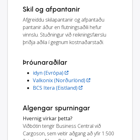
Skil og afpantanir
Afgreiddu skilapantanir og afpantaðu
pantanir áður en flutningsaðili hefur
vinnslu. Stuðningur við reikningsfærslu
þriðja aðila í gegnum kostnaðarstaði.
Þróunaraðilar
idyn (Evrópa)
Valkonix (Norðurlönd)
BCS Itera (Eistland)
Algengar spurningar
Hvernig virkar þetta?
Viðbótin tengir Business Central við
Cargoson, sem veitir aðgang að yfir 1.500