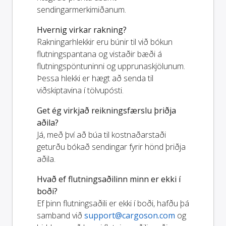
sendingarmerkimiðanum.
Hvernig virkar rakning?
Rakningarhlekkir eru búnir til við bókun
flutningspantana og vistaðir bæði á
flutningspöntuninni og upprunaskjölunum.
Þessa hlekki er hægt að senda til
viðskiptavina í tölvupósti.
Get ég virkjað reikningsfærslu þriðja
aðila?
Já, með því að búa til kostnaðarstaði
geturðu bókað sendingar fyrir hönd þriðja
aðila.
Hvað ef flutningsaðilinn minn er ekki í
boði?
Ef þinn flutningsaðili er ekki í boði, hafðu þá
samband við
support@cargoson.com
og