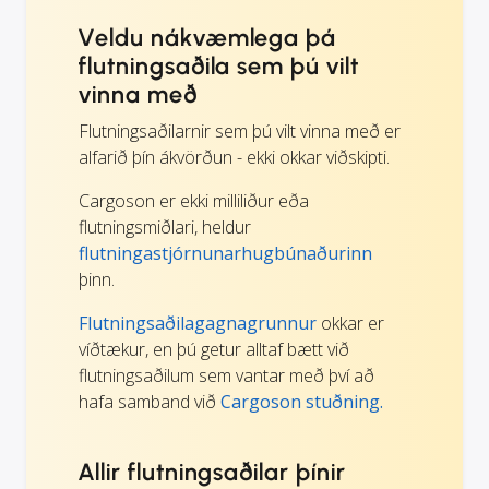
Veldu nákvæmlega þá
flutningsaðila sem þú vilt
vinna með
Flutningsaðilarnir sem þú vilt vinna með er
alfarið þín ákvörðun - ekki okkar viðskipti.
Cargoson er ekki milliliður eða
flutningsmiðlari, heldur
flutningastjórnunarhugbúnaðurinn
þinn.
Flutningsaðilagagnagrunnur
okkar er
víðtækur, en þú getur alltaf bætt við
flutningsaðilum sem vantar með því að
hafa samband við
Cargoson stuðning.
Allir flutningsaðilar þínir