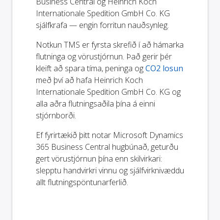
Business Central og Heinrich Koch
Internationale Spedition GmbH Co. KG
sjálfkrafa — engin forritun nauðsynleg.
Notkun TMS er fyrsta skrefið í að hámarka
flutninga og vörustjórnun. Það gerir þér
kleift að spara tíma, peninga og
CO2 losun
með því að hafa Heinrich Koch
Internationale Spedition GmbH Co. KG og
alla aðra flutningsaðila þína á einni
stjórnborði.
Ef fyrirtækið þitt notar Microsoft Dynamics
365 Business Central hugbúnað, geturðu
gert vörustjórnun þína enn skilvirkari:
slepptu handvirkri vinnu og sjálfvirknivæddu
allt flutningspöntunarferlið.