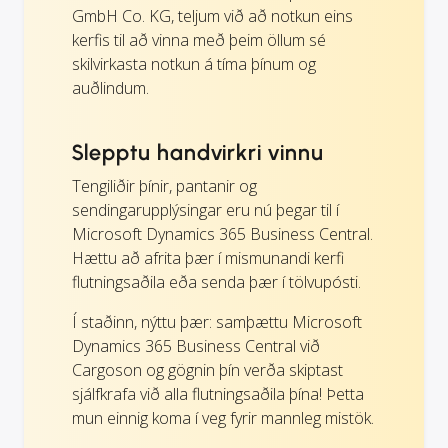
GmbH Co. KG, teljum við að notkun eins
kerfis til að vinna með þeim öllum sé
skilvirkasta notkun á tíma þínum og
auðlindum.
Slepptu handvirkri vinnu
Tengiliðir þínir, pantanir og
sendingarupplýsingar eru nú þegar til í
Microsoft Dynamics 365 Business Central.
Hættu að afrita þær í mismunandi kerfi
flutningsaðila eða senda þær í tölvupósti.
Í staðinn, nýttu þær: samþættu Microsoft
Dynamics 365 Business Central við
Cargoson og gögnin þín verða skiptast
sjálfkrafa við alla flutningsaðila þína! Þetta
mun einnig koma í veg fyrir mannleg mistök.