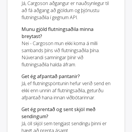
Já, Cargoson aðgangur er nauðsynlegur til
að fá aðgang að gjöldum og þjónustu
flutningsaðila í gegnum API.
Munu gjöld flutningsaðila minna
breytast?
Nei - Cargoson mun ekki koma á milli
sambands þíns við flutningsaðila þína.
Núverandi samningar þínir við
flutningsaðila halda áfram.
Get ég afpantað pantanir?
Já, ef flutningspöntunin hefur verið send en
ekki enn unnin af flutningsaðila, geturðu
afpantað hana innan viðbótarinnar.
Get ég prentað og sent skjöl með
sendingum?
Já, öll skjöl sem tengjast sendingu þinni er
hægt að prenta ásamt