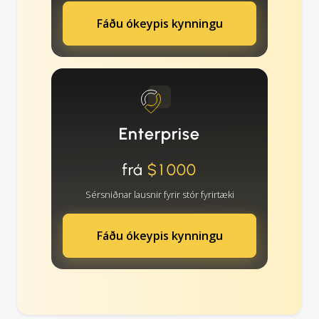
Fáðu ókeypis kynningu
Enterprise
frá
$1000
Sérsniðnar lausnir fyrir stór fyrirtæki
Fáðu ókeypis kynningu