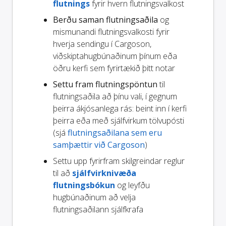
flutnings
fyrir hvern flutningsvalkost
Berðu saman flutningsaðila
og
mismunandi flutningsvalkosti fyrir
hverja sendingu í Cargoson,
viðskiptahugbúnaðinum þínum eða
öðru kerfi sem fyrirtækið þitt notar
Settu fram flutningspöntun
til
flutningsaðila að þínu vali, í gegnum
þeirra ákjósanlega rás: beint inn í kerfi
þeirra eða með sjálfvirkum tölvupósti
(sjá
flutningsaðilana sem eru
samþættir við Cargoson
)
Settu upp fyrirfram skilgreindar reglur
til að
sjálfvirknivæða
flutningsbókun
og leyfðu
hugbúnaðinum að velja
flutningsaðilann sjálfkrafa