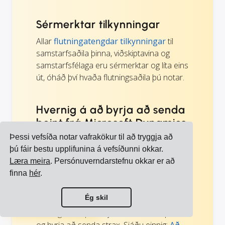
Sérmerktar tilkynningar
Allar
flutningatengdar tilkynningar
til
samstarfsaðila þinna, viðskiptavina og
samstarfsfélaga eru sérmerktar og líta eins
út, óháð því hvaða flutningsaðila þú notar.
Hvernig á að byrja að senda
beint frá Microsoft Dynamics
365 Business Central
Þessi vefsíða notar vafrakökur til að tryggja að
þú fáir bestu upplifunina á vefsíðunni okkar.
Fáðu kynningu til að sjá hvernig þú getur
Læra meira
. Persónuverndarstefnu okkar er að
bætt flutningaeiningunni við Microsoft
finna
hér
.
Dynamics 365 Business Central. Síðan
skaltu velja flutningsaðila þína, hlaða upp
Skoða allar samþættingar
Ég skil
verðum þínum og öðrum samningum við
Skoða alla flutningsaðila
flutningsaðila þína, bjóða notendum þínum
og byrja að senda strax. Sjáðu einnig:
Að