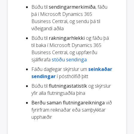
Búðu til
sendingarmerkimiða
, fáðu
þá í Microsoft Dynamics 365
Business Central, og sendu þá til
viðeigandi aðila
Búðu til
rakningarhlekki
og fáðu þá
til baka í Microsoft Dynamics 365
Business Central, og uppfærðu
sjálfkrafa
stöðu sendinga
Fáðu daglegar skýrslur um
seinkaðar
sendingar
í pósthólfið þitt
Búðu til
flutningastatistík
og skýrslur
yfir alla flutningsaðila þína
Berðu saman flutningareikninga
við
fyrirfram reiknaðar eða samþykktar
upphæðir