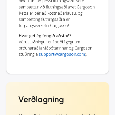
biddu um að þessi flutningsaðili verði
samþættur við flutningsaðilanet Cargoson.
Þetta er þér að kostnaðarlausu, og
samþætting flutningsaðila er
forgangsverkefni Cargoson!
Hvar get ég fengið aðstoð?
Vörustuðningur er í boði í gegnum
þróunaraðila viðbótarinnar og Cargoson
stuðning á
support@cargoson.com
).
Verðlagning