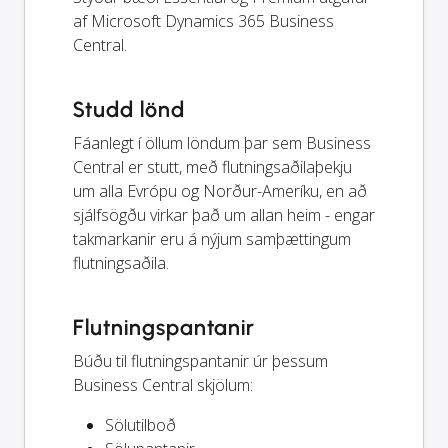
af Microsoft Dynamics 365 Business
Central.
Studd lönd
Fáanlegt í öllum löndum þar sem Business
Central er stutt, með flutningsaðilaþekju
um alla Evrópu og Norður-Ameríku, en að
sjálfsögðu virkar það um allan heim - engar
takmarkanir eru á nýjum samþættingum
flutningsaðila.
Flutningspantanir
Búðu til flutningspantanir úr þessum
Business Central skjölum:
Sölutilboð