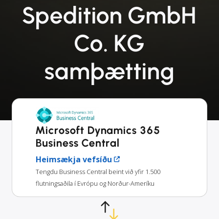
Spedition GmbH
Co. KG
samþætting
Microsoft Dynamics 365
Business Central
Heimsækja vefsíðu
Tengdu Business Central beint við yfir 1.500
flutningsaðila í Evrópu og Norður-Ameríku