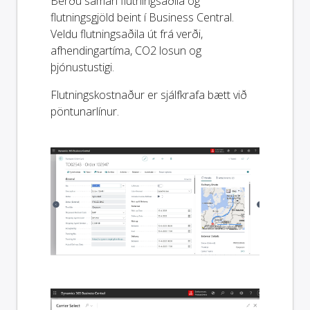
Berðu saman flutningsaðila og
flutningsgjöld beint í Business Central.
Veldu flutningsaðila út frá verði,
afhendingartíma, CO2 losun og
þjónustustigi.
Flutningskostnaður er sjálfkrafa bætt við
pöntunarlínur.