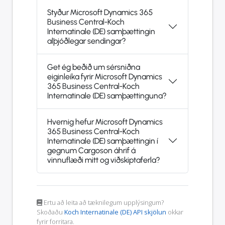
Styður Microsoft Dynamics 365
Business Central-Koch
Internatinale (DE) samþættingin
alþjóðlegar sendingar?
Get ég beðið um sérsniðna
eiginleika fyrir Microsoft Dynamics
365 Business Central-Koch
Internatinale (DE) samþættinguna?
Hvernig hefur Microsoft Dynamics
365 Business Central-Koch
Internatinale (DE) samþættingin í
gegnum Cargoson áhrif á
vinnuflæði mitt og viðskiptaferla?
Ertu að leita að tæknilegum upplýsingum?
Skoðaðu
Koch Internatinale (DE) API skjölun
okkar
fyrir forritara.