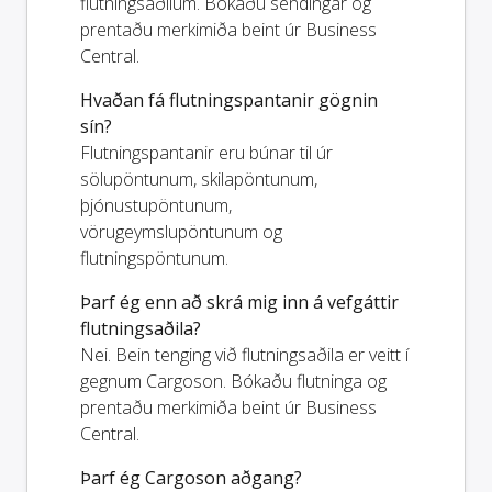
flutningsaðilum. Bókaðu sendingar og
prentaðu merkimiða beint úr Business
Central.
Hvaðan fá flutningspantanir gögnin
sín?
Flutningspantanir eru búnar til úr
sölupöntunum, skilapöntunum,
þjónustupöntunum,
vörugeymslupöntunum og
flutningspöntunum.
Þarf ég enn að skrá mig inn á vefgáttir
flutningsaðila?
Nei. Bein tenging við flutningsaðila er veitt í
gegnum Cargoson. Bókaðu flutninga og
prentaðu merkimiða beint úr Business
Central.
Þarf ég Cargoson aðgang?