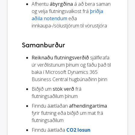
Afhentu
ábyrgðina
á að bera saman
og velja flutningsvalkost frá
þriðja
aðila notendum
eða
innkaupa-/sölustjórum til vörustjóra
Samanburður
Reiknaðu flutningsverðið
sjálfkrafa
úr verðlistunum þínum og fáðu það til
baka í Microsoft Dynamics 365
Business Central hugbúnaðinn þinn
Biðjið um
stök verð
frá
flutningsaðilum þínum
Finndu áætlaðan
afhendingartíma
fyrir flutning eða biðjið um mat frá
flutningsaðilum
Finndu áætlaða
CO2 losun