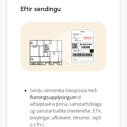
Eftir sendingu
Sendu sérmerkta tölvupósta með
flutningsupplýsingum
til
viðskiptavina þinna, samstarfsfélaga
og samstarfsaðila (merkimiðar, ETA,
breytingar, afbókanir, bílnúmer, skjöl
o.s.frv.)