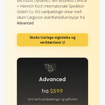
Microsoft Dynamics 365 Business Central
+ Heinrich Koch Internationale Spedition
GmbH Co. KG samþættingin virkar með
öllum Cargoson áskriftarleiðum byrjar frá
Advanced
.
Skoða ítarlega eiginleika og
verðáætlanir
Advanced
frá
$599
Fyrir kerfissamþættingar og sjálfvirkni