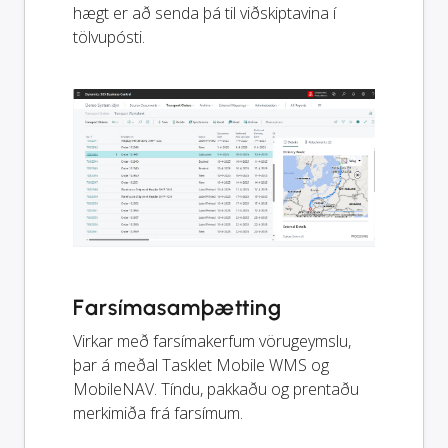
hægt er að senda þá til viðskiptavina í
tölvupósti.
Farsímasamþætting
Virkar með farsímakerfum vörugeymslu,
þar á meðal Tasklet Mobile WMS og
MobileNAV. Tíndu, pakkaðu og prentaðu
merkimiða frá farsímum.