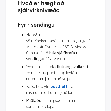
Hvað er hægt að
sjálfvirknivæða
Fyrir sendingu
Notaðu
sölu-/innkaupapöntunarupplýsingar í
Microsoft Dynamics 365 Business
Central til að
búa sjálfkrafa til
sendingar
í Cargoson
Sýndu alla tiltæka
flutningsvalkosti
fyrir tiltekna pöntun og leyfðu
notendum þínum að velja
Fáðu lista yfir
pósthólf
frá
mismunandi flutningsaðilum
Miðlaðu
flutningsþörfum milli
samstarfsfélaga