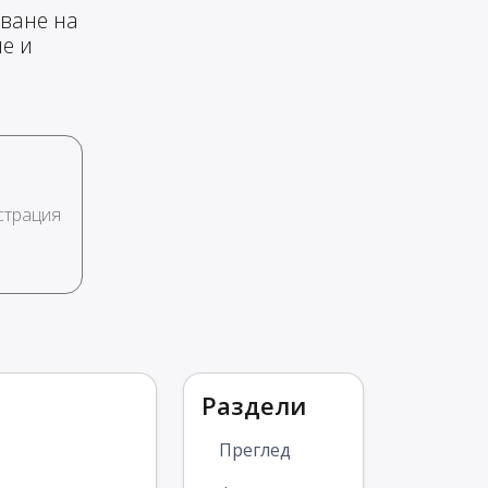
аване на
не и
страция
Раздели
Преглед