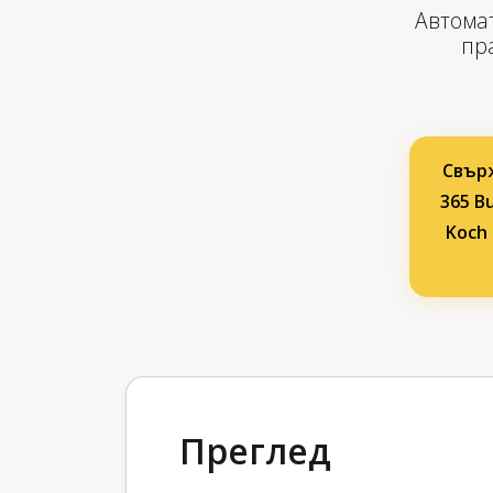
Автомат
пра
Свърж
365 Bu
Koch 
Преглед