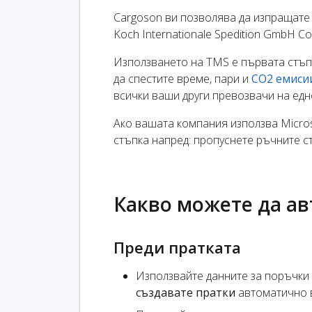
Cargoson ви позволява да изпращате 
Koch Internationale Spedition GmbH C
Използването на TMS е първата стъп
да спестите време, пари и
CO2 емиси
всички ваши други превозвачи на едн
Ако вашата компания използва Micros
стъпка напред: пропуснете ръчните с
Какво можете да а
Преди пратката
Използвайте данните за поръчки з
създавате пратки
автоматично 