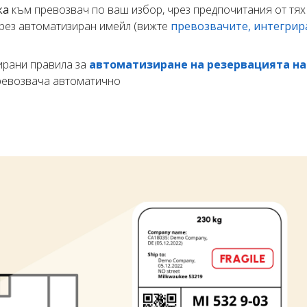
ка
към превозвач по ваш избор, чрез предпочитания от тях 
чрез автоматизиран имейл (вижте
превозвачите, интегрир
ирани правила за
автоматизиране на резервацията на
превозвача автоматично