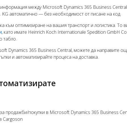
информация между Microsoft Dynamics 365 Business Central 
o. KG автоматично — без необходимост от писане на код.
ка към оптимизиране на вашия транспорт и логистика. То 
и
, като имате Heinrich Koch Internationale Spedition GmbH Co
о табло.
oft Dynamics 365 Business Central, можете да направите о
тъпки и автоматизирайте процеса на доставка.
втоматизирате
а продажби/покупки в Microsoft Dynamics 365 Business Centr
в Cargoson