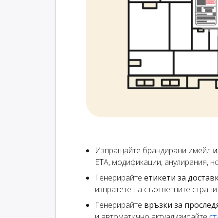
Изпращайте брандирани имейл
и
ETA, модификации, анулирания, но
Генерирайте
етикети за достав
изпратете на съответните страни
Генерирайте
връзки за прослед
и автоматично актуализирайте
ст