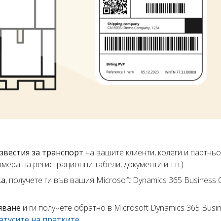
звестия за транспорт
на вашите клиенти, колеги и партньо
мера на регистрационни табели, документи и т.н.)
ка
, получете ги във вашия Microsoft Dynamics 365 Business C
яване
и ги получете обратно в Microsoft Dynamics 365 Busine
атусите на пратките