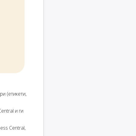
ри (етикети,
entral и ги
ss Central,