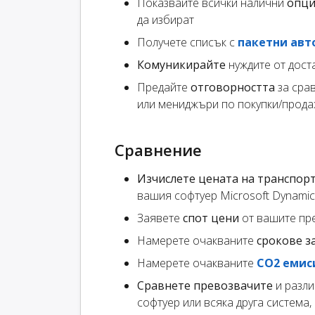
Показвайте всички налични
опци
да избират
Получете списък с
пакетни авт
Комуникирайте
нуждите от дост
Предайте
отговорността
за сра
или мениджъри по покупки/прода
Сравнение
Изчислете цената на транспор
вашия софтуер Microsoft Dynamics
Заявете
спот цени
от вашите пр
Намерете очакваните
срокове з
Намерете очакваните
CO2 емис
Сравнете превозвачите
и разли
софтуер или всяка друга система