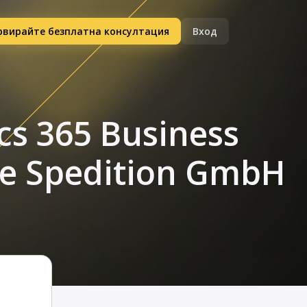
рвирайте безплатна консултация
Вход
s 365 Business
ale Spedition GmbH