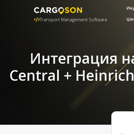
Ин
Це
Transport Management Software
Интеграция на
Central + Heinric