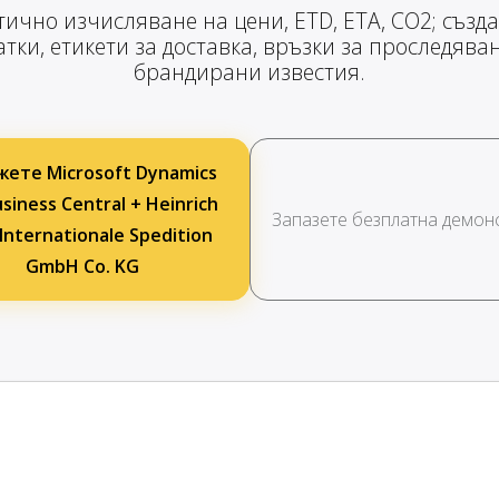
ично изчисляване на цени, ETD, ETA, CO2; създ
тки, етикети за доставка, връзки за проследява
брандирани известия.
ете Microsoft Dynamics
siness Central + Heinrich
Запазете безплатна демон
Internationale Spedition
GmbH Co. KG