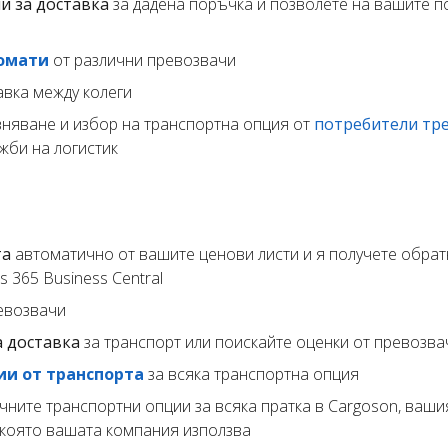
и за доставка
за дадена поръчка и позволете на вашите п
омати
от различни превозвачи
авка между колеги
вняване и избор на транспортна опция от
потребители тре
жби на логистик
та
автоматично от вашите ценови листи и я получете обра
 365 Business Central
евозвачи
а доставка
за транспорт или поискайте оценки от превозва
ии от транспорта
за всяка транспортна опция
чните транспортни опции за всяка пратка в Cargoson, ваши
, която вашата компания използва