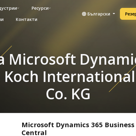
дустрии
Ресурси
Български
Резе
ни
Контакти
 Microsoft Dynamic
h Koch Internation
Co. KG
Microsoft Dynamics 365 Business
Central