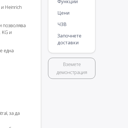
Функции
и Heinrich
Цени
ЧЗВ
ви позволява
. KG и
Започнете
доставки
ще една
Вземете
демонстрация
al, за да