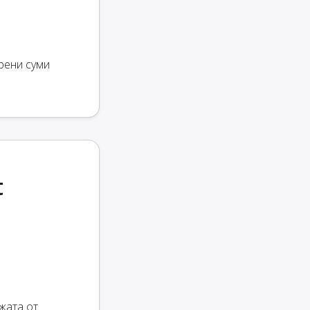
рени суми
t
жата от