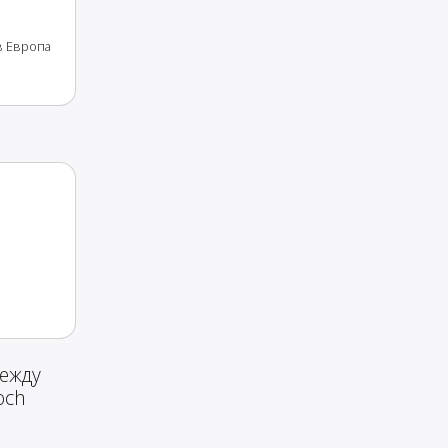
в Европа
ежду
och