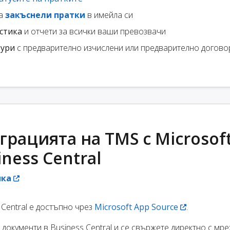
за
закъснели пратки
в имейла си
стика
и отчети за всички ваши превозвачи
тури
с предварително изчислени или предварително догово
рацията на TMS с Microsof
ness Central
йка
 Central е достъпно чрез
Microsoft App Source
.
документи в Business Central и се свържете директно с мре