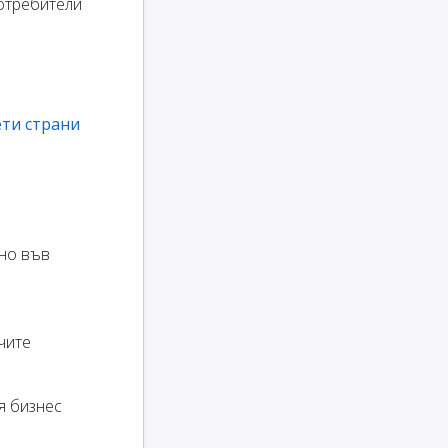
отребители
ти страни
тно във
чите
я бизнес