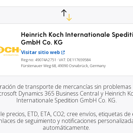
Heinrich Koch Internationale Spedit
GmbH Co. KG
Visitar sitio web
Reg no: 49074A2751
· VAT: DE117659584
Fürstenauer Weg 68, 49090 Osnabrück, Germany
gración de transporte de mercancías sin problemas 
crosoft Dynamics 365 Business Central y Heinrich K
Internationale Spedition GmbH Co. KG.
le precios, ETD, ETA, CO2; cree envíos, etiquetas de 
nlaces de seguimiento y notificaciones personalizad
automáticamente.