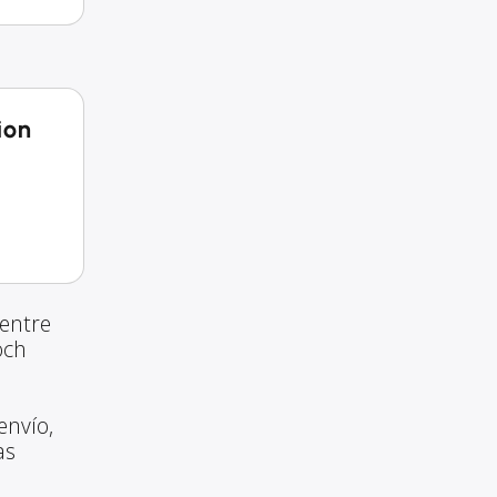
ion
entre
och
envío,
as