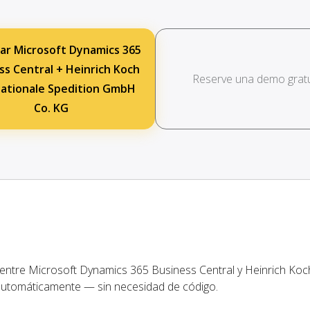
ar Microsoft Dynamics 365
ss Central + Heinrich Koch
Reserve una demo gratu
nationale Spedition GmbH
Co. KG
 entre Microsoft Dynamics 365 Business Central y Heinrich Koc
automáticamente — sin necesidad de código.