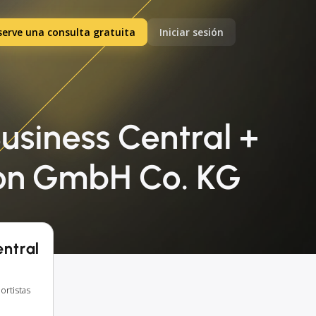
serve una consulta gratuita
Iniciar sesión
usiness Central +
tion GmbH Co. KG
entral
ortistas