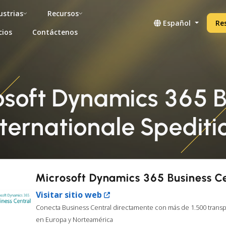
ustrias
Recursos
Español
Re
cios
Contáctenos
osoft Dynamics 365 B
nternationale Spedi
Microsoft Dynamics 365 Business C
Visitar sitio web
Conecta Business Central directamente con más de 1.500 transp
en Europa y Norteamérica