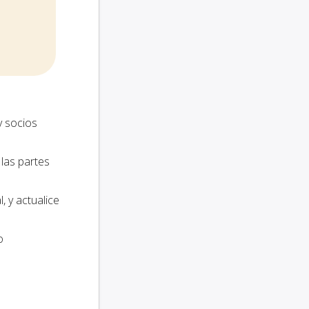
y socios
 las partes
 y actualice
o