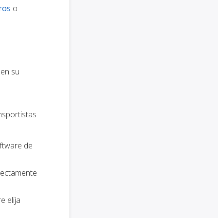
ros
o
 en su
nsportistas
oftware de
irectamente
e elija