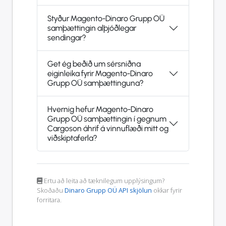
Styður Magento-Dinaro Grupp OÜ
samþættingin alþjóðlegar
sendingar?
Get ég beðið um sérsniðna
eiginleika fyrir Magento-Dinaro
Grupp OÜ samþættinguna?
Hvernig hefur Magento-Dinaro
Grupp OÜ samþættingin í gegnum
Cargoson áhrif á vinnuflæði mitt og
viðskiptaferla?
Ertu að leita að tæknilegum upplýsingum?
Skoðaðu
Dinaro Grupp OÜ API skjölun
okkar fyrir
forritara.