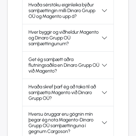
Hvaða sérstöku eiginleika býður
samþættingin milli Dinaro Grupp
OÜ og Magento upp á?
Hver byggir og viðheldur Magento
og Dinaro Grupp OÜ
samþættingunum?
Get ég samþætt aðra
flutningsaðila en Dinaro Grupp OÜ
við Magento?
Hvaða skref þarf ég að taka til að
samþætta Magento við Dinaro
Grupp OÜ?
Hversu öruggar eru gögnin mín
þegar ég nota Magento-Dinaro
Grupp OÜ samþættinguna í
gegnum Cargoson?