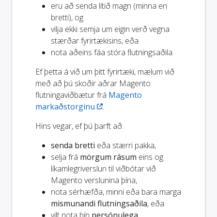
eru að senda lítið magn (minna en
bretti), og
vilja ekki semja um eigin verð vegna
stærðar fyrirtækisins, eða
nota aðeins fáa stóra flutningsaðila.
Ef þetta á við um þitt fyrirtæki, mælum við
með að þú skoðir aðrar Magento
flutningaviðbætur frá
Magento
markaðstorginu
.
Hins vegar, ef þú þarft að:
senda bretti
eða stærri pakka,
selja frá
mörgum rásum
eins og
líkamlegriverslun til viðbótar við
Magento verslunina þína,
nota sérhæfða, minni eða bara marga
mismunandi flutningsaðila
, eða
vilt nota þín
persónulega