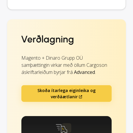
Verðlagning
Magento + Dinaro Grupp OÜ
samþættingin virkar með öllum Cargoson
áskriftarleiðum byrjar frá
Advanced
.
Skoða ítarlega eiginleika og
verðáætlanir