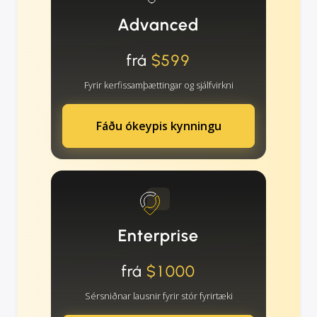
Advanced
frá
$599
Fyrir kerfissamþættingar og sjálfvirkni
Fáðu ókeypis kynningu
Enterprise
frá
$1000
Sérsniðnar lausnir fyrir stór fyrirtæki