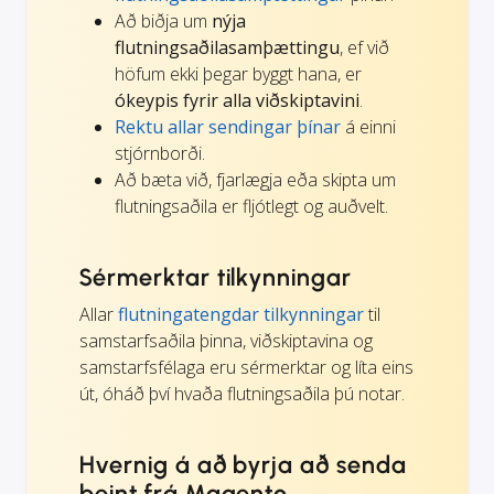
Að biðja um
nýja
flutningsaðilasamþættingu
, ef við
höfum ekki þegar byggt hana, er
ókeypis fyrir alla viðskiptavini
.
Rektu allar sendingar þínar
á einni
stjórnborði.
Að bæta við, fjarlægja eða skipta um
flutningsaðila er fljótlegt og auðvelt.
Sérmerktar tilkynningar
Allar
flutningatengdar tilkynningar
til
samstarfsaðila þinna, viðskiptavina og
samstarfsfélaga eru sérmerktar og líta eins
út, óháð því hvaða flutningsaðila þú notar.
Hvernig á að byrja að senda
beint frá Magento