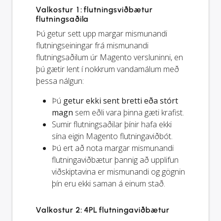
Valkostur 1: flutningsviðbætur
flutningsaðila
Þú getur sett upp margar mismunandi
flutningseiningar frá mismunandi
flutningsaðilum úr Magento versluninni, en
þú gætir lent í nokkrum vandamálum með
þessa nálgun:
Þú
getur ekki sent bretti eða stórt
magn
sem eðli vara þinna gæti krafist.
Sumir flutningsaðilar þínir hafa ekki
sína eigin Magento flutningaviðbót.
Þú ert að nota margar mismunandi
flutningaviðbætur þannig að upplifun
viðskiptavina er mismunandi og gögnin
þín eru ekki saman á einum stað.
Valkostur 2: 4PL flutningaviðbætur