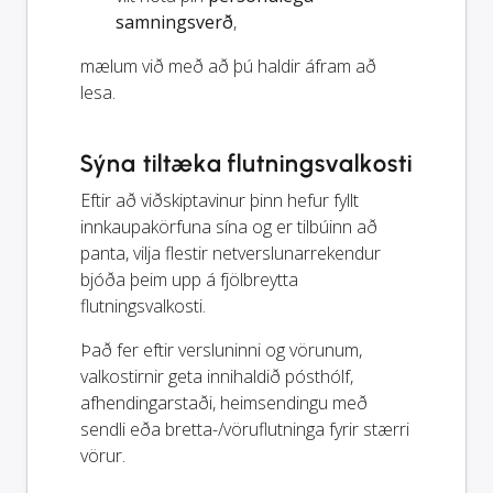
samningsverð
,
mælum við með að þú haldir áfram að
lesa.
Sýna tiltæka flutningsvalkosti
Eftir að viðskiptavinur þinn hefur fyllt
innkaupakörfuna sína og er tilbúinn að
panta, vilja flestir netverslunarrekendur
bjóða þeim upp á fjölbreytta
flutningsvalkosti.
Það fer eftir versluninni og vörunum,
valkostirnir geta innihaldið pósthólf,
afhendingarstaði, heimsendingu með
sendli eða bretta-/vöruflutninga fyrir stærri
vörur.