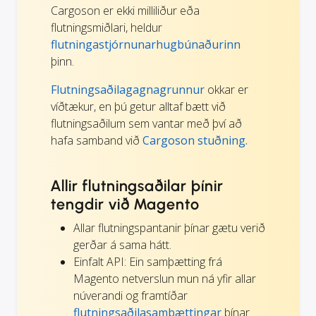
Cargoson er ekki milliliður eða
flutningsmiðlari, heldur
flutningastjórnunarhugbúnaðurinn
þinn.
Flutningsaðilagagnagrunnur
okkar er
víðtækur, en þú getur alltaf bætt við
flutningsaðilum sem vantar með því að
hafa samband við
Cargoson stuðning.
Allir flutningsaðilar þínir
tengdir við Magento
Allar flutningspantanir þínar gætu verið
gerðar á sama hátt.
Einfalt API: Ein samþætting frá
Magento netverslun mun ná yfir allar
núverandi og framtíðar
flutningsaðilasamþættingar
þínar.