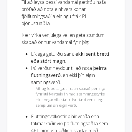
Til að leysa þessi vandamál gætirðu hafa
prófað að nota einhvers konar
fjölflutningsaðila einingu frá 4PL
þjónustuaðila.
Þær virka venjulega vel en geta stundum
skapað önnur vandamál fyrir þig:
Líklega geturðu samt
ekki sent bretti
eða stórt magn
.
Þú verður neyddur til að nota
þeirra
flutningsverð
, en ekki þín eigin
samningsverð.
Athugið: þetta gæti í raun sparað peninga
fyrir lítil fyrirtæki án mikils samningsstyrks.
Hins vegar vilja stærri fyrirtæki venjulega
semja um sín eigin verð.
Flutningsvalkostir þínir verða
enn
takmarkaðir við þá flutningsaðila sem
4PL þjónustuaðilinn starfar með.