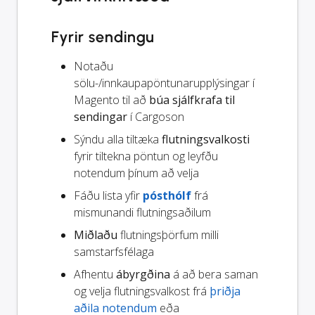
Fyrir sendingu
Notaðu
sölu-/innkaupapöntunarupplýsingar í
Magento til að
búa sjálfkrafa til
sendingar
í Cargoson
Sýndu alla tiltæka
flutningsvalkosti
fyrir tiltekna pöntun og leyfðu
notendum þínum að velja
Fáðu lista yfir
pósthólf
frá
mismunandi flutningsaðilum
Miðlaðu
flutningsþörfum milli
samstarfsfélaga
Afhentu
ábyrgðina
á að bera saman
og velja flutningsvalkost frá
þriðja
aðila notendum
eða