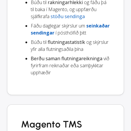
Búðu til
rakningarhlekki
og fáðu þá
til baka í Magento, og uppfærðu
sjálfkrafa
stöðu sendinga
Fáðu daglegar skýrslur um
seinkaðar
sendingar
í pósthólfið þitt
Búðu til
flutningastatistík
og skýrslur
yfir alla flutningsaðila þína
Berðu saman flutningareikninga
við
fyrirfram reiknaðar eða samþykktar
upphæðir
Magento TMS