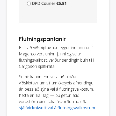
Flutningspantanir
Eftir að viðskiptavinur leggur inn pöntun í
Magento versluninni þinni og velur
flutningsvalkost, verður sendingin búin til í
Cargoson sjálfkrafa.
Sumir kaupmenn velja að bjóða
viðskiptavinum sínum ókeypis afhendingu
án þess að sýna val á flutningsvalkostum.
Þetta er líka í lagi — þú getur látið
vörustjóra þinn taka ákvörðunina eða
sjálfvirknivætt val á flutningsvalkostum
.