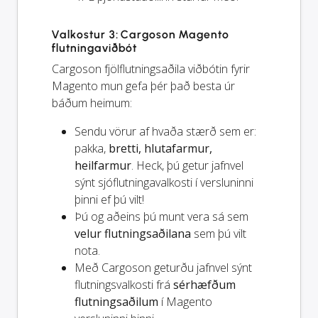
Valkostur 3: Cargoson Magento
flutningaviðbót
Cargoson fjölflutningsaðila viðbótin fyrir
Magento mun gefa þér það besta úr
báðum heimum:
Sendu vörur af hvaða stærð sem er:
pakka,
bretti, hlutafarmur,
heilfarmur
. Heck, þú getur jafnvel
sýnt sjóflutningavalkosti í versluninni
þinni ef þú vilt!
Þú og
aðeins
þú munt vera sá sem
velur flutningsaðilana
sem þú vilt
nota.
Með Cargoson geturðu jafnvel sýnt
flutningsvalkosti frá
sérhæfðum
flutningsaðilum
í Magento