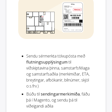
Sendu sérmerkta tölvupósta með
flutningsupplýsingum
til
viðskiptavina þinna, samstarfsfélaga
og samstarfsaðila (merkimiðar, ETA,
breytingar, afbókanir, bílnúmer, skjöl
o.s.frv.)
Búðu til
sendingarmerkimiða
, fáðu
þá í Magento, og sendu þá til
viðeigandi aðila