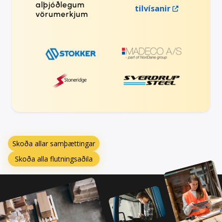
alþjóðlegum
tilvísanir
vörumerkjum
Skoða allar samþættingar
Skoða alla flutningsaðila