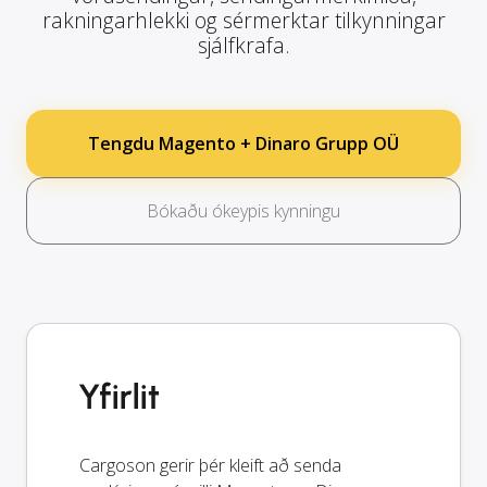
rakningarhlekki og sérmerktar tilkynningar
sjálfkrafa.
Tengdu Magento + Dinaro Grupp OÜ
Bókaðu ókeypis kynningu
Yfirlit
Cargoson gerir þér kleift að senda