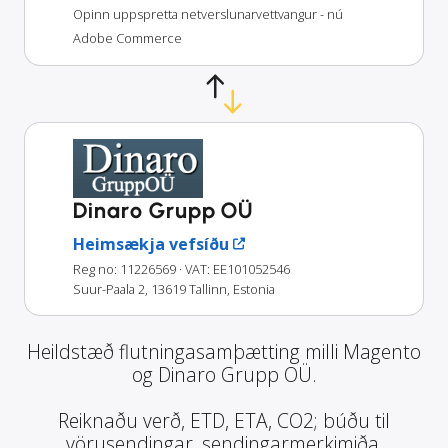
Opinn uppspretta netverslunarvettvangur - nú
Adobe Commerce
Dinaro Grupp OÜ
Heimsækja vefsíðu
Reg no: 11226569
· VAT: EE101052546
Suur-Paala 2, 13619 Tallinn, Estonia
Heildstæð flutningasamþætting milli Magento
og Dinaro Grupp OÜ.
Reiknaðu verð, ETD, ETA, CO2; búðu til
vörusendingar, sendingarmerkimiða,