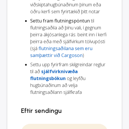
viðskiptahugbúnaðinum þínum eða
öðru kerfi sem fyrirtækið þitt notar
Settu fram flutningspöntun
til
flutningsaðila að þínu vali, í gegnum
þeirra ákjósanlega rás: beint inn í kerfi
þeirra eða með sjálfvirkum tölvupósti
(sjá
flutningsaðilana sem eru
samþættir við Cargoson
)
Settu upp fyrirfram skilgreindar reglur
til að
sjálfvirknivæða
flutningsbókun
og leyfðu
hugbúnaðinum að velja
flutningsaðilann sjálfkrafa
Eftir sendingu