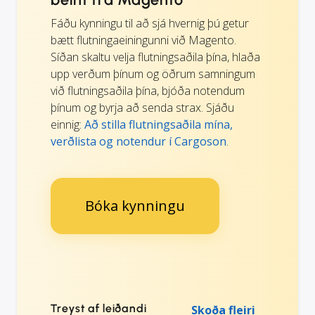
Fáðu kynningu til að sjá hvernig þú getur
bætt flutningaeiningunni við Magento.
Síðan skaltu velja flutningsaðila þína, hlaða
upp verðum þínum og öðrum samningum
við flutningsaðila þína, bjóða notendum
þínum og byrja að senda strax. Sjáðu
einnig:
Að stilla flutningsaðila mína,
verðlista og notendur í Cargoson
.
Bóka kynningu
Treyst af leiðandi
Skoða fleiri