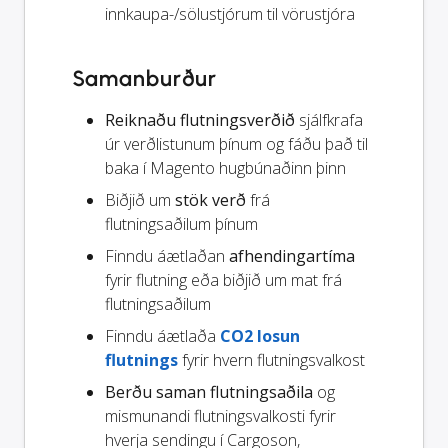
innkaupa-/sölustjórum til vörustjóra
Samanburður
Reiknaðu flutningsverðið
sjálfkrafa
úr verðlistunum þínum og fáðu það til
baka í Magento hugbúnaðinn þinn
Biðjið um
stök verð
frá
flutningsaðilum þínum
Finndu áætlaðan
afhendingartíma
fyrir flutning eða biðjið um mat frá
flutningsaðilum
Finndu áætlaða
CO2 losun
flutnings
fyrir hvern flutningsvalkost
Berðu saman flutningsaðila
og
mismunandi flutningsvalkosti fyrir
hverja sendingu í Cargoson,