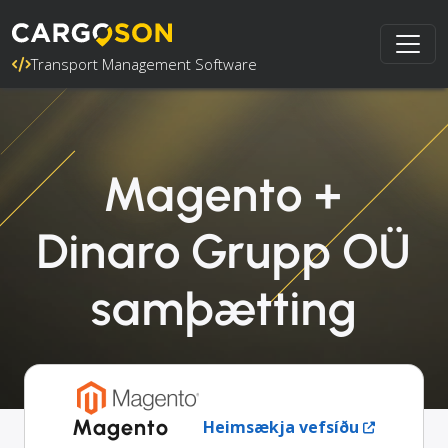
Transport Management Software
Magento +
Dinaro Grupp OÜ
samþætting
Magento
Heimsækja vefsíðu