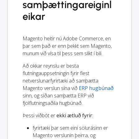
samþættingareiginl
eikar
Magento heitir nú Adobe Commerce, en
þar sem það er enn þekkt sem Magento,
munum við vísa til þess sem slíkt í bili.
Að okkar reynslu er besta
flutningauppsetningin fyrir flest
netverslunarfyrirtæki að samþætta
Magento verslun sína við
ERP hugbúnað
sinn, og síðan samþætta ERP við
fjölflutningsaðila hugbúnað.
Þessi viðbót er
ekki ætluð fyrir
:
fyrirtæki þar sem eini sölurásinn er
Magento verslunin þeirra, og