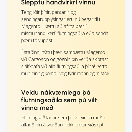
Slepptu handvirkri vinnu
Tengiliðir þínir, pantanir og
sendingarupplýsingar eru nú þegar til í
Magento. Hættu að afrita þær í
mismunandi kerfi flutningsaðila eða senda
þær í tölvupósti.
Í staðinn, nýttu þær: samþættu Magento
við Cargoson og gögnin þín verða skiptast
sjálfkrafa við alla flutningsaðila þína! Þetta
mun einnig koma í veg fyrir mannleg mistök.
Veldu nákvæmlega þá
flutningsaðila sem þú vilt
vinna með
Flutningsaðilarnir sem þú vilt vinna með er
alfarið þín ákvörðun - ekki okkar viðskipti.