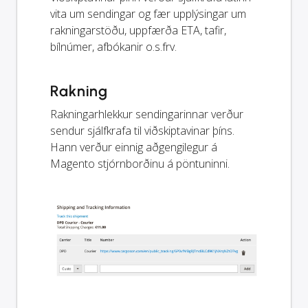
vita um sendingar og fær upplýsingar um
rakningarstöðu, uppfærða ETA, tafir,
bílnúmer, afbókanir o.s.frv.
Rakning
Rakningarhlekkur sendingarinnar verður
sendur sjálfkrafa til viðskiptavinar þíns.
Hann verður einnig aðgengilegur á
Magento stjórnborðinu á pöntuninni.