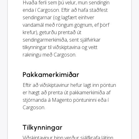
Hvaða ferli sem þú velur, mun sendingin
enda í Cargoson. Eftir að hafa staðfest
sendingarnar (og lagfært einhver
vandamál með röngum gögnum, ef þörf
krefur), geturðu prentað út
sendingarmerkimiða, sent sjálfvirkar
tilkynningar til viðskiptavina og veitt
rakningu með Cargoson.
Pakkamerkimiðar
Eftir að viðskiptavinur hefur lagt inn pöntun
er hægt að prenta út pakkamerkimiða af
stjórnanda á Magento pöntuninni eða í
Cargoson.
Tilkynningar
Viðskiptavinur þinn verður sjálfkrafa látinn