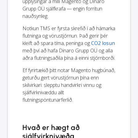
upplýsingar á milli Magento og Dinaro
Grupp OÜ sjálfkrafa — engin forritun
nauðsynleg.
Notkun TMS er fyrsta skrefið í að hámarka
flutninga og vörustjórnun. Það gerir þér
kleift að spara tíma, peninga og
CO2 losun
með því að hafa Dinaro Grupp OÜ og alla
aðra flutningsaðila þína á einni stjórnborði.
Ef fyrirtækið þitt notar Magento hugbúnað,
geturðu gert vörustjórnun þína enn
skilvirkari: slepptu handvirkri vinnu og
sjálfvirknivæddu allt
flutningspöntunarferlið.
Hvað er hægt að
sjálfvirknivæða