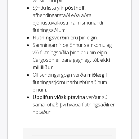
versluninni þinni.
Sýndu lista yfir
pósthólf
,
afhendingarstaði eða aðra
þjónustuvalkosti frá mismunandi
flutningsaðilum.
Flutningsverðin
eru þín eigin.
Samningarnir og önnur samkomulag
við flutningsaðila þína eru þín eigin —
Cargoson er bara gagnlegt tól,
ekki
milliliður
.
Öll sendingargögn verða
miðlæg
í
flutningastjórnunarhugbúnaðinum
þínum.
Upplifun viðskiptavina
verður sú
sama, óháð því hvaða flutningsaðili er
notaður.