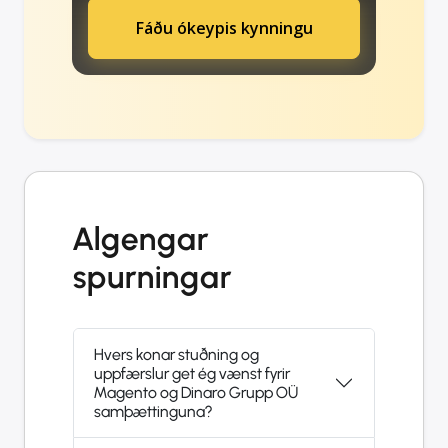
Fáðu ókeypis kynningu
Algengar
spurningar
Hvers konar stuðning og
uppfærslur get ég vænst fyrir
Magento og Dinaro Grupp OÜ
samþættinguna?