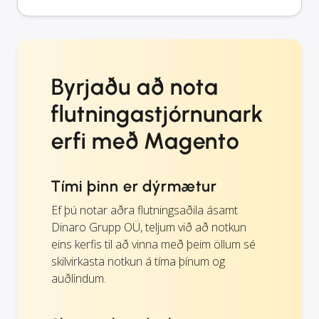
Byrjaðu að nota
flutningastjórnunark
erfi með Magento
Tími þinn er dýrmætur
Ef þú notar aðra flutningsaðila ásamt
Dinaro Grupp OÜ, teljum við að notkun
eins kerfis til að vinna með þeim öllum sé
skilvirkasta notkun á tíma þínum og
auðlindum.