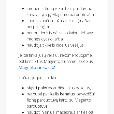
įmonėms, kurių vienintelis pardavimo
kanalas yra jų Magento parduotuvė, ir
kurios siunčia mažus kiekius (mažiau
nei paletę), ir
nenori derėtis dėl savo kainų dėl savo
įmonės dydžio, arba
naudoja tik kelis didelius vežėjus.
Jei tai tinka jūsų verslui, rekomenduojame
patikrinti kitus Magento siuntimo įskiepius
Magento rinkoje
.
Tačiau, jei jums reikia:
siųsti paletes
ar didesnius paketus,
parduoti per
kelis kanalus
, pavyzdžiui,
fizinę parduotuvę kartu su Magento
parduotuve,
naudoti nišinius, mažesnius ar tiesiog