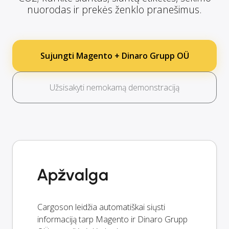
nuorodas ir prekės ženklo pranešimus.
Sujungti Magento + Dinaro Grupp OÜ
Užsisakyti nemokamą demonstraciją
Apžvalga
Cargoson leidžia automatiškai siųsti
informaciją tarp Magento ir Dinaro Grupp