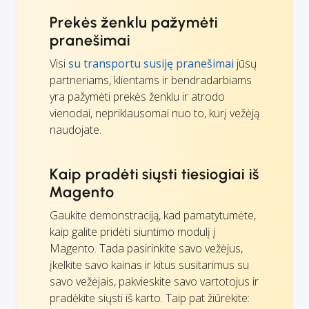
Prekės ženklu pažymėti
pranešimai
Visi
su transportu susiję pranešimai
jūsų
partneriams, klientams ir bendradarbiams
yra pažymėti prekės ženklu ir atrodo
vienodai, nepriklausomai nuo to, kurį vežėją
naudojate.
Kaip pradėti siųsti tiesiogiai iš
Magento
Gaukite demonstraciją, kad pamatytumėte,
kaip galite pridėti siuntimo modulį į
Magento. Tada pasirinkite savo vežėjus,
įkelkite savo kainas ir kitus susitarimus su
savo vežėjais, pakvieskite savo vartotojus ir
pradėkite siųsti iš karto. Taip pat žiūrėkite: