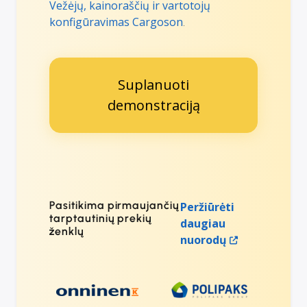
Vežėjų, kainoraščių ir vartotojų
konfigūravimas Cargoson
.
Suplanuoti
demonstraciją
Pasitikima pirmaujančių
Peržiūrėti
tarptautinių prekių
daugiau
ženklų
nuorodų