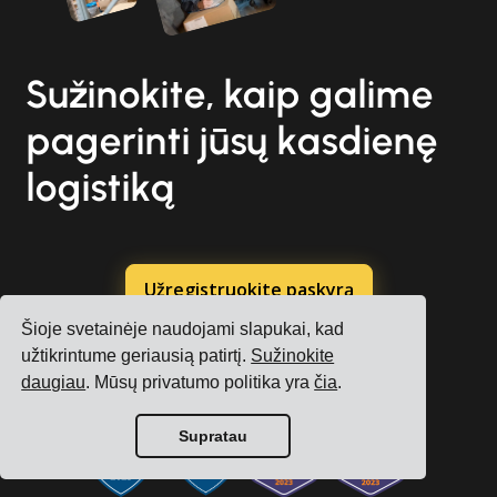
Sužinokite, kaip galime
pagerinti jūsų kasdienę
logistiką
Užregistruokite paskyrą
Šioje svetainėje naudojami slapukai, kad
Nemokama konsultacija
užtikrintume geriausią patirtį.
Sužinokite
daugiau
. Mūsų privatumo politika yra
čia
.
Supratau