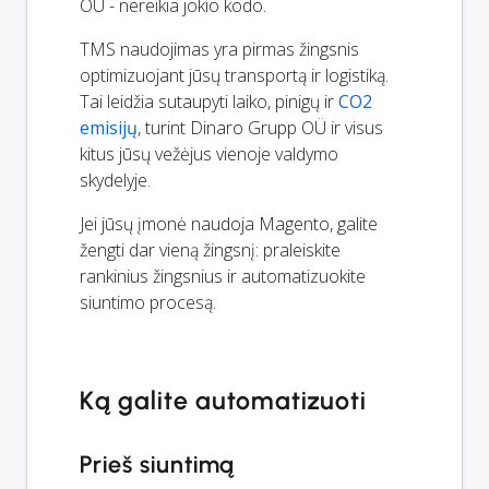
OÜ - nereikia jokio kodo.
TMS naudojimas yra pirmas žingsnis
optimizuojant jūsų transportą ir logistiką.
Tai leidžia sutaupyti laiko, pinigų ir
CO2
emisijų
, turint Dinaro Grupp OÜ ir visus
kitus jūsų vežėjus vienoje valdymo
skydelyje.
Jei jūsų įmonė naudoja Magento, galite
žengti dar vieną žingsnį: praleiskite
rankinius žingsnius ir automatizuokite
siuntimo procesą.
Ką galite automatizuoti
Prieš siuntimą