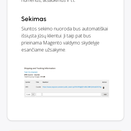
numerius, atšaukimus ir t.t.
Sekimas
Siuntos sekimo nuoroda bus automatiškai
išsiųsta jūsų klientui. Ji taip pat bus
prieinama Magento valdymo skydelyje
esančiame užsakyme.