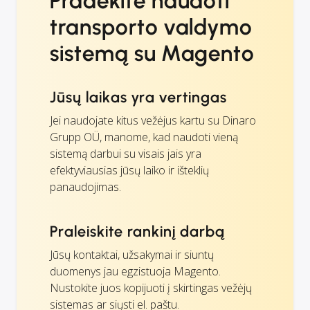
Pradėkite naudoti
transporto valdymo
sistemą su Magento
Jūsų laikas yra vertingas
Jei naudojate kitus vežėjus kartu su Dinaro
Grupp OÜ, manome, kad naudoti vieną
sistemą darbui su visais jais yra
efektyviausias jūsų laiko ir išteklių
panaudojimas.
Praleiskite rankinį darbą
Jūsų kontaktai, užsakymai ir siuntų
duomenys jau egzistuoja Magento.
Nustokite juos kopijuoti į skirtingas vežėjų
sistemas ar siųsti el. paštu.