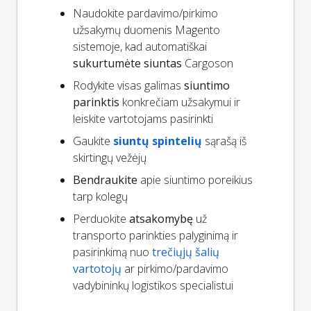
Naudokite pardavimo/pirkimo
užsakymų duomenis Magento
sistemoje, kad automatiškai
sukurtumėte siuntas
Cargoson
Rodykite visas galimas
siuntimo
parinktis
konkrečiam užsakymui ir
leiskite vartotojams pasirinkti
Gaukite
siuntų spintelių
sąrašą iš
skirtingų vežėjų
Bendraukite
apie siuntimo poreikius
tarp kolegų
Perduokite
atsakomybę
už
transporto parinkties palyginimą ir
pasirinkimą nuo
trečiųjų šalių
vartotojų
ar pirkimo/pardavimo
vadybininkų logistikos specialistui