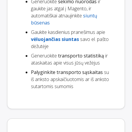
Generuokite
sekimo nuorodas
ir
gaukite jas atgal į Magento, ir
automatiškai atnaujinkite
siuntų
būsenas
Gaukite kasdienius pranešimus apie
vėluojančias siuntas
savo el. pašto
dėžutėje
Generuokite
transporto statistiką
ir
ataskaitas apie visus jūsų vežėjus
Palyginkite transporto sąskaitas
su
iš anksto apskaičiuotomis ar iš anksto
sutartomis sumomis