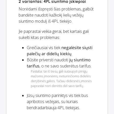
2 variantas: 4PL siuntimo įskiepiai
Norėdami išspręsti šias problemas, galbūt
bandėte naudoti kažkokį kelių vežėjų
siuntimo modulį iš 4PL tiekėjo.
Jie paprastai veikia gerai, bet kartais gali
sukelti kitas problemas:
Greičiausiai vis tiek
negalėsite siųsti
palečių ar didelių kiekių
.
Būsite priversti naudoti
jų siuntimo
tarifus
, o ne savo suderėtus tarifus.
Pastaba: tai iš tiesų gali sutaupyti pinigų
mažoms įmonėms, neturinčioms didelės
derybinės galios. Tačiau didesnės įmonės
paprastai nori derėtis dėl savo tarifų.
Jūsų siuntimo parinktys
vis tiek
bus
apribotos vežėjais, su kuriais
bendradarbiauja 4PL tiekėjas.