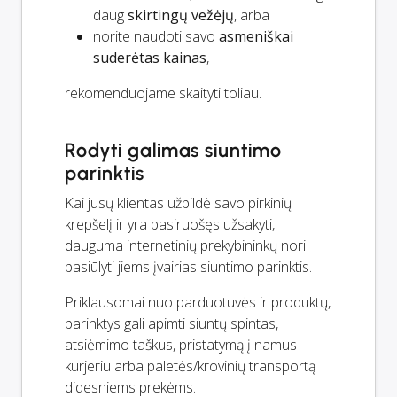
daug
skirtingų vežėjų
, arba
norite naudoti savo
asmeniškai
suderėtas kainas
,
rekomenduojame skaityti toliau.
Rodyti galimas siuntimo
parinktis
Kai jūsų klientas užpildė savo pirkinių
krepšelį ir yra pasiruošęs užsakyti,
dauguma internetinių prekybininkų nori
pasiūlyti jiems įvairias siuntimo parinktis.
Priklausomai nuo parduotuvės ir produktų,
parinktys gali apimti siuntų spintas,
atsiėmimo taškus, pristatymą į namus
kurjeriu arba paletės/krovinių transportą
didesniems prekėms.