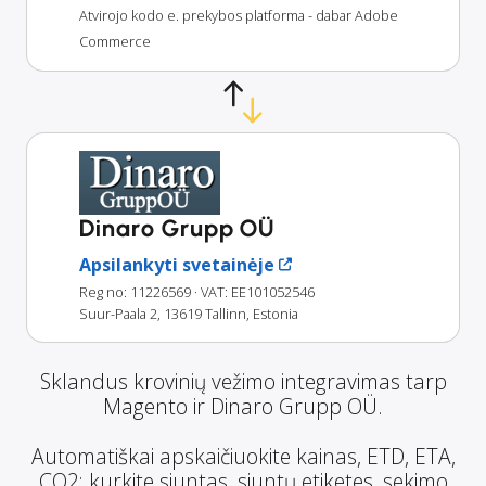
Atvirojo kodo e. prekybos platforma - dabar Adobe
Commerce
Dinaro Grupp OÜ
Apsilankyti svetainėje
Reg no: 11226569
· VAT: EE101052546
Suur-Paala 2, 13619 Tallinn, Estonia
Sklandus krovinių vežimo integravimas tarp
Magento ir Dinaro Grupp OÜ.
Automatiškai apskaičiuokite kainas, ETD, ETA,
CO2; kurkite siuntas, siuntų etiketes, sekimo