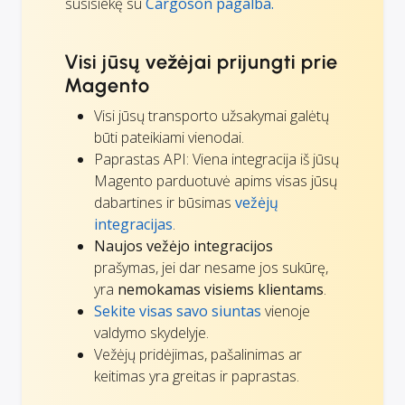
susisiekę su
Cargoson pagalba.
Visi jūsų vežėjai prijungti prie
Magento
Visi jūsų transporto užsakymai galėtų
būti pateikiami vienodai.
Paprastas API: Viena integracija iš jūsų
Magento parduotuvė apims visas jūsų
dabartines ir būsimas
vežėjų
integracijas
.
Naujos vežėjo integracijos
prašymas, jei dar nesame jos sukūrę,
yra
nemokamas visiems klientams
.
Sekite visas savo siuntas
vienoje
valdymo skydelyje.
Vežėjų pridėjimas, pašalinimas ar
keitimas yra greitas ir paprastas.