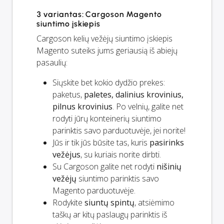
3 variantas: Cargoson Magento
siuntimo įskiepis
Cargoson kelių vežėjų siuntimo įskiepis
Magento suteiks jums geriausią iš abiejų
pasaulių:
Siųskite bet kokio dydžio prekes:
paketus,
paletes, dalinius krovinius,
pilnus krovinius
. Po velnių, galite net
rodyti jūrų konteinerių siuntimo
parinktis savo parduotuvėje, jei norite!
Jūs ir
tik
jūs būsite tas, kuris
pasirinks
vežėjus
, su kuriais norite dirbti.
Su Cargoson galite net rodyti
nišinių
vežėjų
siuntimo parinktis savo
Magento parduotuvėje.
Rodykite
siuntų spintų
, atsiėmimo
taškų ar kitų paslaugų parinktis iš