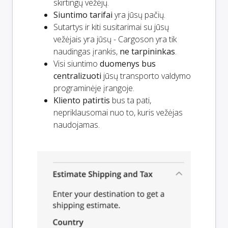
skirtingų vežėjų.
Siuntimo tarifai
yra jūsų pačių.
Sutartys ir kiti susitarimai su jūsų
vežėjais yra jūsų - Cargoson yra tik
naudingas įrankis,
ne tarpininkas
.
Visi siuntimo
duomenys bus
centralizuoti
jūsų transporto valdymo
programinėje įrangoje.
Kliento patirtis
bus ta pati,
nepriklausomai nuo to, kuris vežėjas
naudojamas.