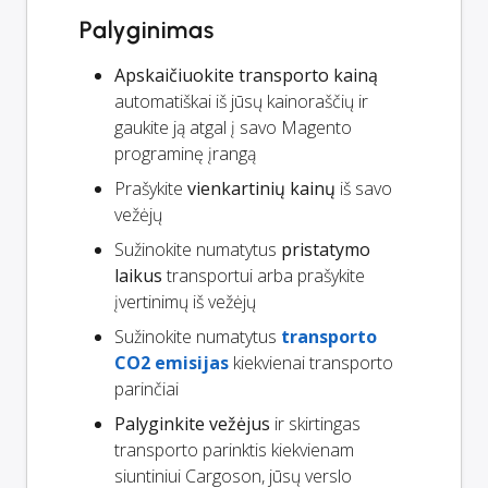
Palyginimas
Apskaičiuokite transporto kainą
automatiškai iš jūsų kainoraščių ir
gaukite ją atgal į savo Magento
programinę įrangą
Prašykite
vienkartinių kainų
iš savo
vežėjų
Sužinokite numatytus
pristatymo
laikus
transportui arba prašykite
įvertinimų iš vežėjų
Sužinokite numatytus
transporto
CO2 emisijas
kiekvienai transporto
parinčiai
Palyginkite vežėjus
ir skirtingas
transporto parinktis kiekvienam
siuntiniui Cargoson, jūsų verslo