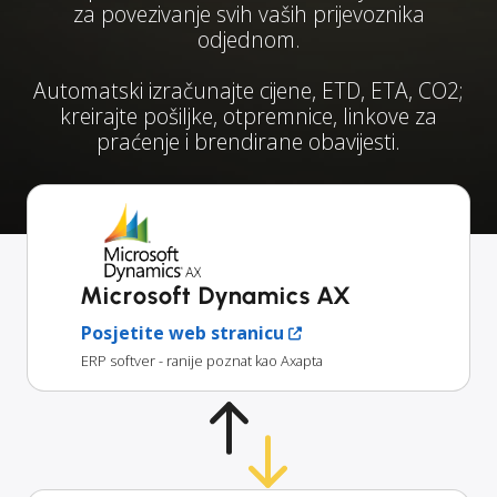
za povezivanje svih vaših prijevoznika
odjednom.
Automatski izračunajte cijene, ETD, ETA, CO2;
kreirajte pošiljke, otpremnice, linkove za
praćenje i brendirane obavijesti.
Microsoft Dynamics AX
Posjetite web stranicu
ERP softver - ranije poznat kao Axapta