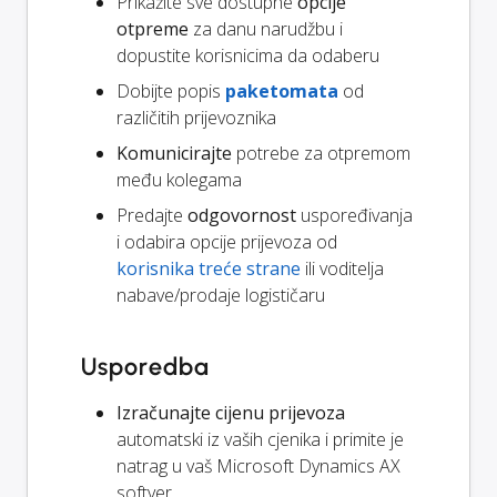
Prikažite sve dostupne
opcije
otpreme
za danu narudžbu i
dopustite korisnicima da odaberu
Dobijte popis
paketomata
od
različitih prijevoznika
Komunicirajte
potrebe za otpremom
među kolegama
Predajte
odgovornost
uspoređivanja
i odabira opcije prijevoza od
korisnika treće strane
ili voditelja
nabave/prodaje logističaru
Usporedba
Izračunajte cijenu prijevoza
automatski iz vaših cjenika i primite je
natrag u vaš Microsoft Dynamics AX
softver