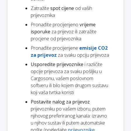
Zatražite
spot cijene
od vaših
prijevoznika
Pronađite procijenjeno
vrijeme
isporuke
za prijevoz ili zatražite
procjene od prijevoznika
Pronađite procijenjene
emisije CO2
za prijevoz
za svaku opciju prijevoza
Usporedite prijevoznike
i različite
opcije prijevoza za svaku pošiljku u
Cargosonu, vašem poslovnom
softveru ili bilo kojem drugom sustavu
koji vaša tvrtka koristi
Postavite nalog za prijevoz
prijevozniku po vašem izboru, putem
njihovog preferiranog kanala: izravno
u njihov sustav ili putem automatske
pošte (pogledajte
prijevoznike