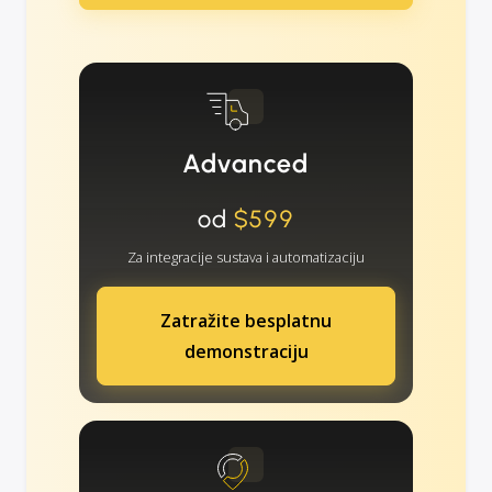
Advanced
od
$599
Za integracije sustava i automatizaciju
Zatražite besplatnu
demonstraciju