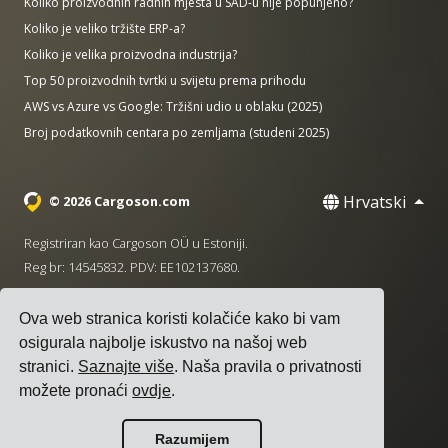
Koliko proizvodnih radnih mjesta u SAD-u nije popunjeno?
Koliko je veliko tržište ERP-a?
Koliko je velika proizvodna industrija?
Top 50 proizvodnih tvrtki u svijetu prema prihodu
AWS vs Azure vs Google: Tržišni udio u oblaku (2025)
Broj podatkovnih centara po zemljama (studeni 2025)
Hrvatski
© 2026 Cargoson.com
Registriran kao Cargoson OÜ u Estoniji.
Reg br: 14545832. PDV: EE102137680.
Sjedište: Pärnu mnt. 141, 11314 Tallinn, Estonija
Ova web stranica koristi kolačiće kako bi vam
·
+372 5555 0028
hello@cargoson.com
osigurala najbolje iskustvo na našoj web
stranici.
Saznajte više
. Naša pravila o privatnosti
Uvjeti pružanja usluge
|
Pravila privatnosti
|
Pravila o
možete pronaći
ovdje
.
kolačićima
Razumijem