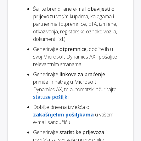
Šaljite brendirane e-mail
obavijesti o
prijevozu
vašim kupcima, kolegama i
partnerima (otpremnice, ETA, izmjene,
otkazivanja, registarske oznake vozila,
dokumenti itd.)
Generirajte
otpremnice
, dobijte ih u
svoj Microsoft Dynamics AX i pošaljite
relevantnim stranama
Generirajte
linkove za praćenje
i
primite ih natrag u Microsoft
Dynamics AX, te automatski ažurirajte
statuse pošiljki
Dobijte dnevna izvješća o
zakašnjelim pošiljkama
u vašem
e-mail sandučiću
Generirajte
statistike prijevoza
i
izvješća za sve vaše prijevoznike