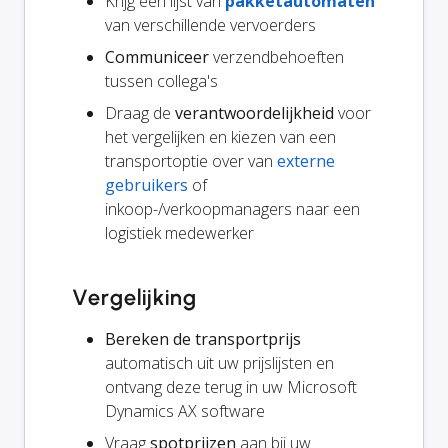
Krijg een lijst van
pakketautomaten
van verschillende vervoerders
Communiceer
verzendbehoeften
tussen collega's
Draag de
verantwoordelijkheid
voor
het vergelijken en kiezen van een
transportoptie over van
externe
gebruikers
of
inkoop-/verkoopmanagers naar een
logistiek medewerker
Vergelijking
Bereken de transportprijs
automatisch uit uw prijslijsten en
ontvang deze terug in uw Microsoft
Dynamics AX software
Vraag
spotprijzen
aan bij uw