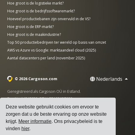
Hoe groot is de logistieke markt?
Hoe groot is de bedrijfssoftwaremarkt?
Hoeveel productiebanen zijn onvervuld in de VS?
Hoe groot is de ERP-markt?
Hoe groot is de maakindustrie?
Top 50 productiebedrijven ter wereld op basis van omzet
AWS vs Azure vs Google: marktaandeel cloud (2025)
Aantal datacenters per land (november 2025)
Nederlands
© 2026 Cargoson.com
Geregistreerd als Cargoson OÜ in Estland.
Reg Nr: 14545832. BTW: EE102137680.
Deze website gebruikt cookies om ervoor te
Hoofdkantoor: Pärnu mnt. 141, 11314 Tallinn, Estland
zorgen dat u de beste ervaring op onze website
·
+372 5555 0028
hello@cargoson.com
krijgt.
Meer informatie
. Ons privacybeleid is te
vinden
hier
.
Servicevoorwaarden
|
Privacybeleid
|
Cookiebeleid