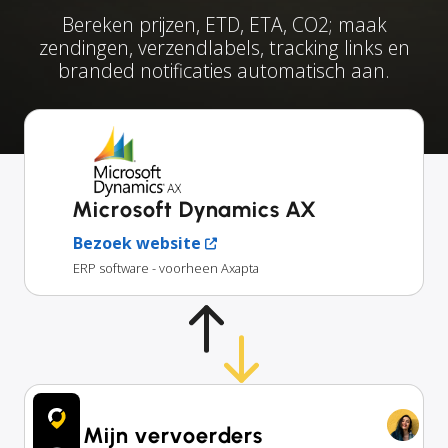
Bereken prijzen, ETD, ETA, CO2; maak
zendingen, verzendlabels, tracking links en
branded notificaties automatisch aan.
Microsoft Dynamics AX
Bezoek website
ERP software - voorheen Axapta
Mijn vervoerders