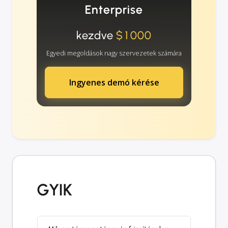
Enterprise
kezdve
$1000
Egyedi megoldások nagy szervezetek számára
Ingyenes demó kérése
GYIK