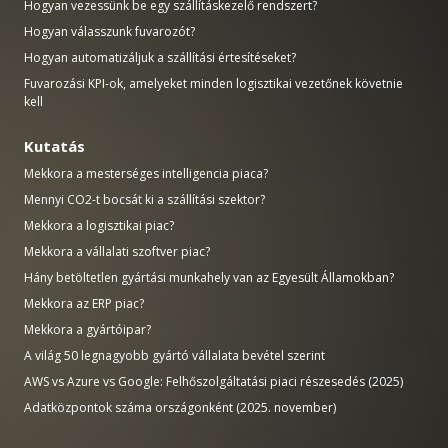
Hogyan vezessünk be egy szállításkezelő rendszert?
Hogyan válasszunk fuvarozót?
Hogyan automatizáljuk a szállítási értesítéseket?
Fuvarozási KPI-ok, amelyeket minden logisztikai vezetőnek követnie
kell
Kutatás
Mekkora a mesterséges intelligencia piaca?
Mennyi CO2-t bocsát ki a szállítási szektor?
Mekkora a logisztikai piac?
Mekkora a vállalati szoftver piac?
Hány betöltetlen gyártási munkahely van az Egyesült Államokban?
Mekkora az ERP piac?
Mekkora a gyártóipar?
A világ 50 legnagyobb gyártó vállalata bevétel szerint
AWS vs Azure vs Google: Felhőszolgáltatási piaci részesedés (2025)
Adatközpontok száma országonként (2025. november)