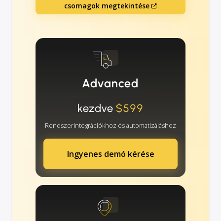
csomagok megtekintése
Advanced
kezdve
$599
Rendszerintegrációkhoz és automatizáláshoz
Ingyenes demó kérése