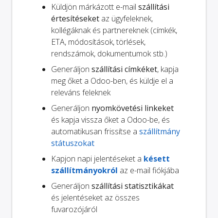
Küldjön márkázott e-mail
szállítási
értesítéseket
az ügyfeleknek,
kollégáknak és partnereknek (címkék,
ETA, módosítások, törlések,
rendszámok, dokumentumok stb.)
Generáljon
szállítási címkéket
, kapja
meg őket a Odoo-ben, és küldje el a
releváns feleknek
Generáljon
nyomkövetési linkeket
és kapja vissza őket a Odoo-be, és
automatikusan frissítse a
szállítmány
státuszokat
Kapjon napi jelentéseket a
késett
szállítmányokról
az e-mail fiókjába
Generáljon
szállítási statisztikákat
és jelentéseket az összes
fuvarozójáról