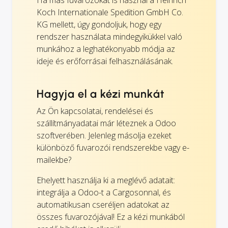
Koch Internationale Spedition GmbH Co.
KG mellett, úgy gondoljuk, hogy egy
rendszer használata mindegyikükkel való
munkához a leghatékonyabb módja az
ideje és erőforrásai felhasználásának.
Hagyja el a kézi munkát
Az Ön kapcsolatai, rendelései és
szállítmányadatai már léteznek a Odoo
szoftverében. Jelenleg másolja ezeket
különböző fuvarozói rendszerekbe vagy e-
mailekbe?
Ehelyett használja ki a meglévő adatait:
integrálja a Odoo-t a Cargosonnal, és
automatikusan cseréljen adatokat az
összes fuvarozójával! Ez a kézi munkából