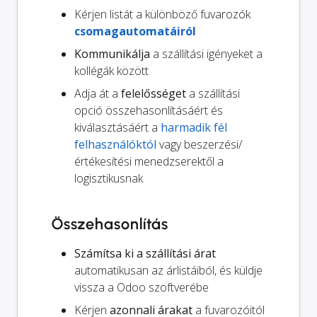
Kérjen listát a különböző fuvarozók
csomagautomatáiról
Kommunikálja
a szállítási igényeket a
kollégák között
Adja át a
felelősséget
a szállítási
opció összehasonlításáért és
kiválasztásáért a
harmadik fél
felhasználóktól
vagy beszerzési/
értékesítési menedzserektől a
logisztikusnak
Összehasonlítás
Számítsa ki a szállítási árat
automatikusan az árlistáiból, és küldje
vissza a Odoo szoftverébe
Kérjen
azonnali árakat
a fuvarozóitól