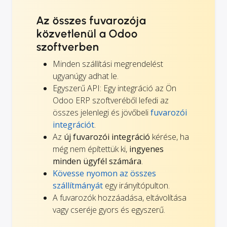
Az összes fuvarozója
közvetlenül a Odoo
szoftverben
Minden szállítási megrendelést
ugyanúgy adhat le.
Egyszerű API: Egy integráció az Ön
Odoo ERP szoftveréből lefedi az
összes jelenlegi és jövőbeli
fuvarozói
integrációt
.
Az
új fuvarozói integráció
kérése, ha
még nem építettük ki,
ingyenes
minden ügyfél számára
.
Kövesse nyomon az összes
szállítmányát
egy irányítópulton.
A fuvarozók hozzáadása, eltávolítása
vagy cseréje gyors és egyszerű.