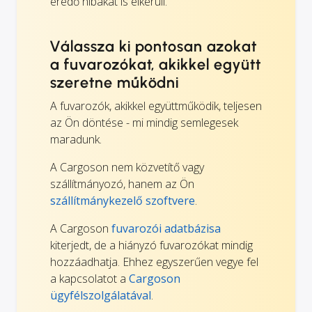
eredő hibákat is elkerüli.
Válassza ki pontosan azokat
a fuvarozókat, akikkel együtt
szeretne működni
A fuvarozók, akikkel együttműködik, teljesen
az Ön döntése - mi mindig semlegesek
maradunk.
A Cargoson nem közvetítő vagy
szállítmányozó, hanem az Ön
szállítmánykezelő szoftvere
.
A Cargoson
fuvarozói adatbázisa
kiterjedt, de a hiányzó fuvarozókat mindig
hozzáadhatja. Ehhez egyszerűen vegye fel
a kapcsolatot a
Cargoson
ügyfélszolgálatával
.