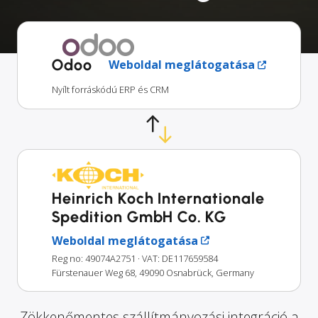
Odoo
Weboldal meglátogatása
Nyílt forráskódú ERP és CRM
Heinrich Koch Internationale
Spedition GmbH Co. KG
Weboldal meglátogatása
Reg no: 49074A2751
· VAT: DE117659584
Fürstenauer Weg 68, 49090 Osnabrück, Germany
Zökkenőmentes szállítmányozási integráció a