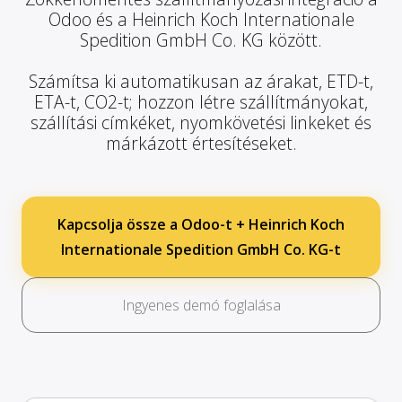
Odoo és a Heinrich Koch Internationale
Spedition GmbH Co. KG között.
Számítsa ki automatikusan az árakat, ETD-t,
ETA-t, CO2-t; hozzon létre szállítmányokat,
szállítási címkéket, nyomkövetési linkeket és
márkázott értesítéseket.
Kapcsolja össze a Odoo-t + Heinrich Koch
Internationale Spedition GmbH Co. KG-t
Ingyenes demó foglalása