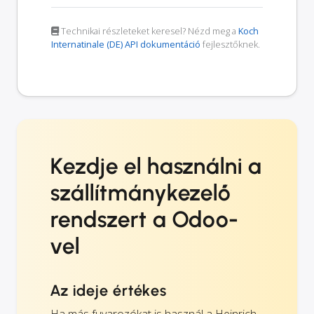
Technikai részleteket keresel? Nézd meg a
Koch
Internatinale (DE) API dokumentáció
fejlesztőknek.
Kezdje el használni a
szállítmánykezelő
rendszert a Odoo-
vel
Az ideje értékes
Ha más fuvarozókat is használ a Heinrich