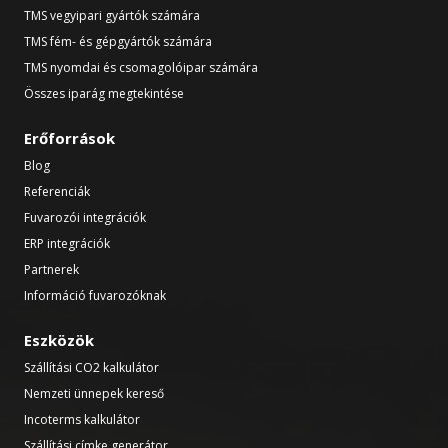
TMS vegyipari gyártók számára
TMS fém- és gépgyártók számára
TMS nyomdai és csomagolóipar számára
Összes iparág megtekintése
Erőforrások
Blog
Referenciák
Fuvarozói integrációk
ERP integrációk
Partnerek
Információ fuvarozóknak
Eszközök
Szállítási CO2 kalkulátor
Nemzeti ünnepek kereső
Incoterms kalkulátor
Szállítási címke generátor