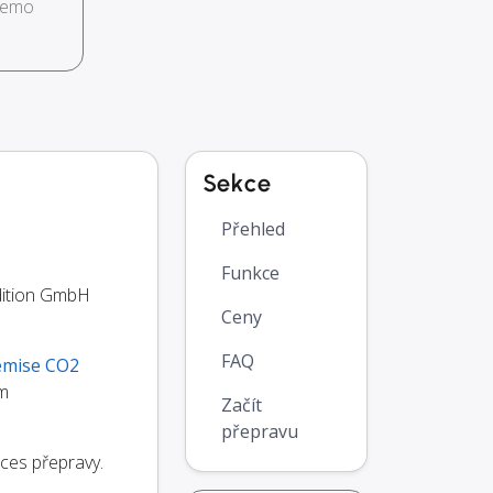
demo
Sekce
Přehled
Funkce
dition GmbH
Ceny
FAQ
emise CO2
om
Začít
přepravu
oces přepravy.