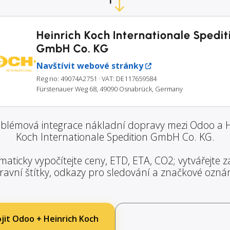
Heinrich Koch Internationale Spedit
GmbH Co. KG
Navštívit webové stránky
Reg no: 49074A2751
· VAT: DE117659584
Fürstenauer Weg 68, 49090 Osnabrück, Germany
blémová integrace nákladní dopravy mezi Odoo a H
Koch Internationale Spedition GmbH Co. KG.
aticky vypočítejte ceny, ETD, ETA, CO2; vytvářejte zá
ravní štítky, odkazy pro sledování a značkové ozná
jit Odoo + Heinrich Koch