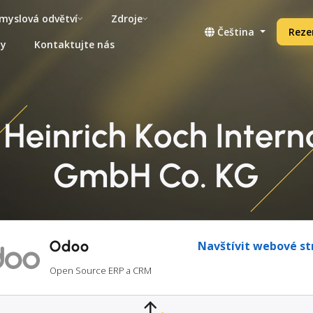
myslová odvětví
Zdroje
Čeština
Reze
ny
Kontaktujte nás
Heinrich Koch Intern
GmbH Co. KG
Odoo
Navštívit webové st
Open Source ERP a CRM