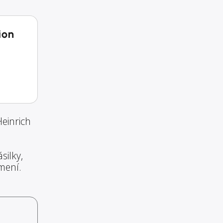
ion
einrich
silky,
mení.