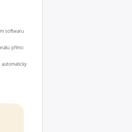
ím softwaru
análu: přímo
 automaticky