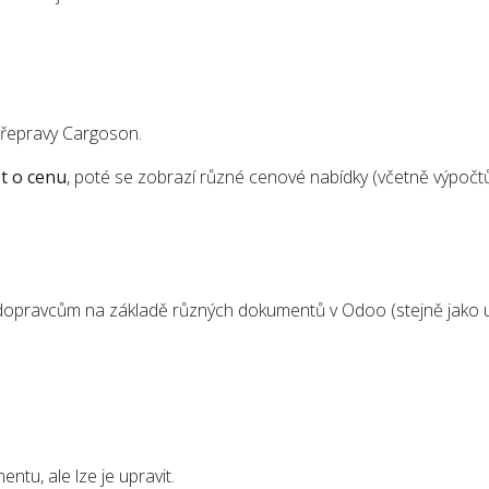
přepravy Cargoson.
t o cenu
, poté se zobrazí různé cenové nabídky (včetně výpočtů
 dopravcům na základě různých dokumentů v Odoo (stejně jako u
ntu, ale lze je upravit.