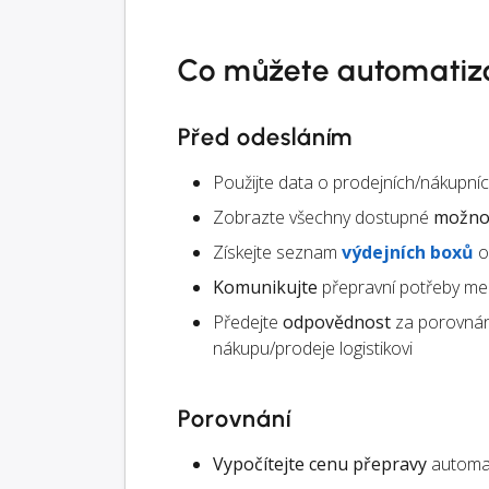
Co můžete automatiz
Před odesláním
Použijte data o prodejních/nákupn
Zobrazte všechny dostupné
možnos
Získejte seznam
výdejních boxů
o
Komunikujte
přepravní potřeby mez
Předejte
odpovědnost
za porovnán
nákupu/prodeje logistikovi
Porovnání
Vypočítejte cenu přepravy
automat