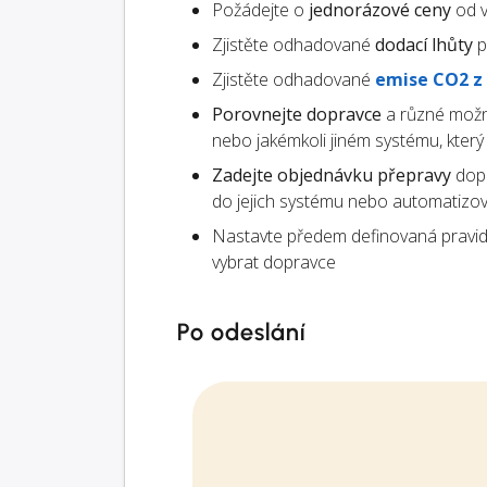
Požádejte o
jednorázové ceny
od v
Zjistěte odhadované
dodací lhůty
p
Zjistěte odhadované
emise CO2 z
Porovnejte dopravce
a různé možn
nebo jakémkoli jiném systému, kter
Zadejte objednávku přepravy
dopr
do jejich systému nebo automatizo
Nastavte předem definovaná pravid
vybrat dopravce
Po odeslání