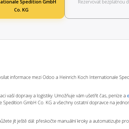
nationale Spedition GmbH
Rezervovat bezplatnou 
Co. KG
ílat informace mezi Odoo a Heinrich Koch Internationale Spe
aci vaší dopravy a logistiky. Umožňuje vám ušetřit čas, peníze a
ale Spedition GmbH Co. KG a všechny ostatní dopravce na jedn
ete jít ještě dál: přeskočte manuální kroky a automatizujte pr