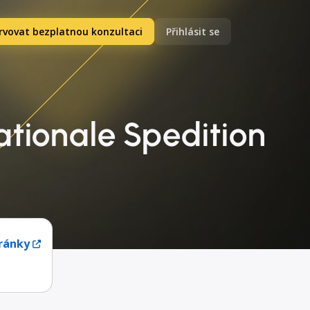
rvovat bezplatnou konzultaci
Přihlásit se
ationale Spedition
ránky