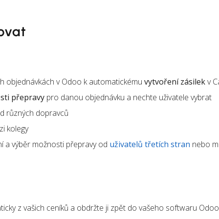
ovat
ích objednávkách v Odoo k automatickému
vytvoření zásilek
v C
ti přepravy
pro danou objednávku a nechte uživatele vybrat
d různých dopravců
i kolegy
í a výběr možnosti přepravy od
uživatelů třetích stran
nebo m
icky z vašich ceníků a obdržte ji zpět do vašeho softwaru Odoo