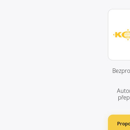
Bezpro
Autom
přep
Propo