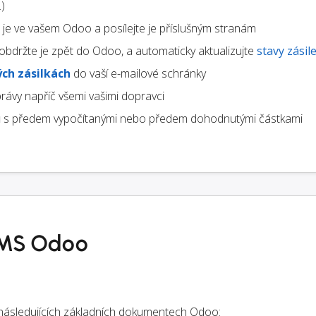
)
te je ve vašem Odoo a posílejte je příslušným stranám
obdržte je zpět do Odoo, a automaticky aktualizujte
stavy zásil
ch zásilkách
do vaší e-mailové schránky
rávy napříč všemi vašimi dopravci
u
s předem vypočítanými nebo předem dohodnutými částkami
TMS Odoo
a následujících základních dokumentech Odoo: