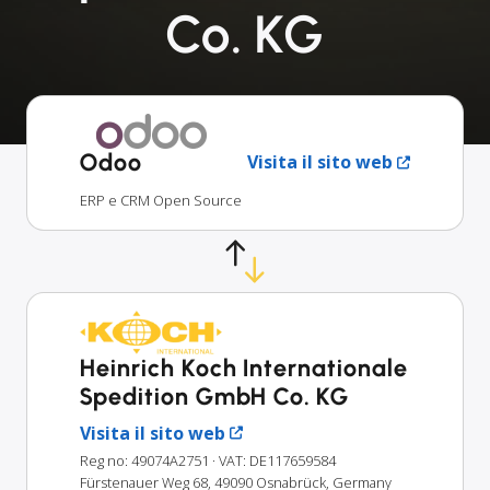
Co. KG
Odoo
Visita il sito web
ERP e CRM Open Source
Heinrich Koch Internationale
Spedition GmbH Co. KG
Visita il sito web
Reg no: 49074A2751
· VAT: DE117659584
Fürstenauer Weg 68, 49090 Osnabrück, Germany