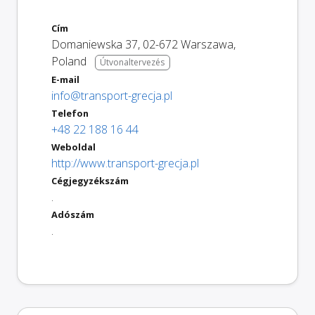
Cím
Domaniewska 37
,
02-672
Warszawa
,
Poland
Útvonaltervezés
E-mail
info@transport-grecja.pl
Telefon
+48 22 188 16 44
Weboldal
http://www.transport-grecja.pl
Cégjegyzékszám
.
Adószám
.