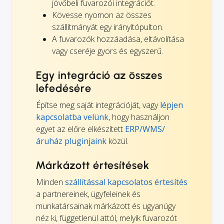
jövőbeli fuvarozói integrációt.
Kövesse nyomon az összes
szállítmányát egy irányítópulton.
A fuvarozók hozzáadása, eltávolítása
vagy cseréje gyors és egyszerű.
Egy integráció az összes
lefedésére
Építse meg saját integrációját, vagy
lépjen
kapcsolatba velünk
, hogy használjon
egyet az előre elkészített
ERP/WMS/
áruház pluginjaink
közül.
Márkázott értesítések
Minden
szállítással kapcsolatos értesítés
a partnereinek, ügyfeleinek és
munkatársainak márkázott és ugyanúgy
néz ki, függetlenül attól, melyik fuvarozót