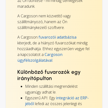
az Ön döntése - mi mindig semlegesek
maradunk.
A Cargoson nem közvetítő vagy
szállítmányozó, hanem az Ön
szállítmánykezelő szoftvere.
A Cargoson
fuvarozói adatbázisa
kiterjedt, de a hiányzó fuvarozókat mindig
hozzáadhatja. Ehhez egyszerűen vegye fel
a kapcsolatot a
Cargoson
ügyfélszolgálatával
.
Különböző fuvarozók egy
irányítópulton
Minden szállítási megrendelést
ugyanúgy adhat le.
Egyszerű API: Egy
integráció az ERP-
jéből
lefedi az összes jelenlegi és