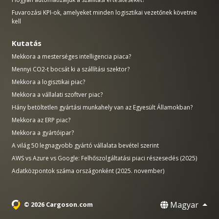
Fuvarozási KPI-ok, amelyeket minden logisztikai vezetőnek követnie
kell
Kutatás
Mekkora a mesterséges intelligencia piaca?
Mennyi CO2-t bocsát ki a szállítási szektor?
Mekkora a logisztikai piac?
Mekkora a vállalati szoftver piac?
Hány betöltetlen gyártási munkahely van az Egyesült Államokban?
Mekkora az ERP piac?
Mekkora a gyártóipar?
A világ 50 legnagyobb gyártó vállalata bevétel szerint
AWS vs Azure vs Google: Felhőszolgáltatási piaci részesedés (2025)
Adatközpontok száma országonként (2025. november)
Magyar
© 2026 Cargoson.com