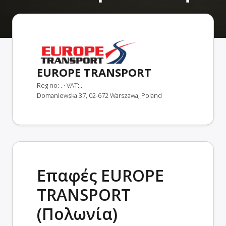
EUROPE TRANSPORT
Reg no: .
· VAT: .
Domaniewska 37, 02-672 Warszawa, Poland
Επαφές EUROPE
TRANSPORT
(Πολωνία)