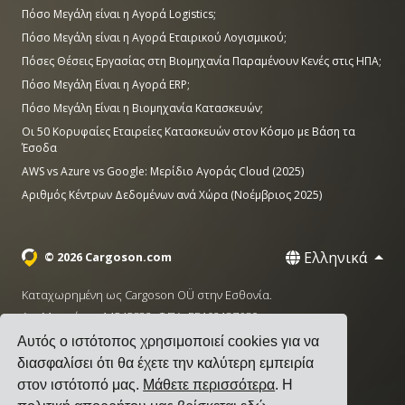
Πόσο Μεγάλη είναι η Αγορά Logistics;
Πόσο Μεγάλη είναι η Αγορά Εταιρικού Λογισμικού;
Πόσες Θέσεις Εργασίας στη Βιομηχανία Παραμένουν Κενές στις ΗΠΑ;
Πόσο Μεγάλη Είναι η Αγορά ERP;
Πόσο Μεγάλη Είναι η Βιομηχανία Κατασκευών;
Οι 50 Κορυφαίες Εταιρείες Κατασκευών στον Κόσμο με Βάση τα
Έσοδα
AWS vs Azure vs Google: Μερίδιο Αγοράς Cloud (2025)
Αριθμός Κέντρων Δεδομένων ανά Χώρα (Νοέμβριος 2025)
Ελληνικά
© 2026 Cargoson.com
Καταχωρημένη ως Cargoson OÜ στην Εσθονία.
Αρ. Μητρώου: 14545832. ΦΠΑ: EE102137680.
Αυτός ο ιστότοπος χρησιμοποιεί cookies για να
Έδρα: Pärnu mnt. 141, 11314 Ταλίν, Εσθονία
διασφαλίσει ότι θα έχετε την καλύτερη εμπειρία
·
+372 5555 0028
hello@cargoson.com
στον ιστότοπό μας.
Μάθετε περισσότερα
. Η