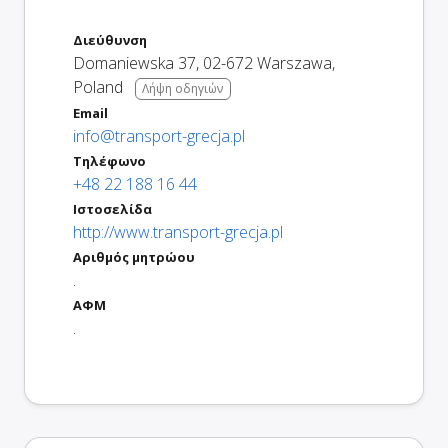
Διεύθυνση
Domaniewska 37
,
02-672
Warszawa
,
Poland
Λήψη οδηγιών
Email
info@transport-grecja.pl
Τηλέφωνο
+48 22 188 16 44
Ιστοσελίδα
http://www.transport-grecja.pl
Αριθμός μητρώου
.
ΑΦΜ
.