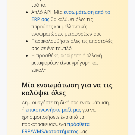
τρόπο.
Απλό API: Μία
ενσωμάτωση από το
ERP σας
θα καλύψει όλες τις
παρούσες και μελλοντικές
ενσωματώσεις μεταφορέων σας.
Παρακολουθήστε όλες τις αποστολές
σας σε ένα ταμπλό.
Η προσθήκη, αφαίρεση ή αλλαγή
μεταφορέων είναι γρήγορη και
εύκολη.
Μία ενσωμάτωση για να τις
καλύψει όλες
Δημιουργήστε τη δική σας ενσωμάτωση,
ή
επικοινωνήστε μαζί μας
για να
χρησιμοποιήσετε ένα από τα
προκατασκευασμένα
πρόσθετα
ERP/WMS/καταστήματος
μας.