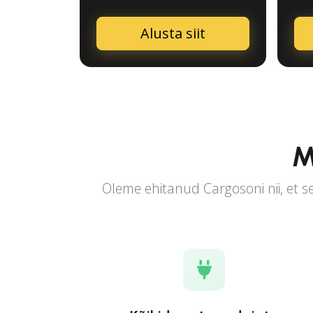
Alusta siit
M
Oleme ehitanud Cargosoni nii, et se