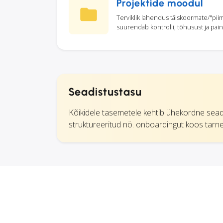
Projektide moodul
Terviklik lahendus täiskoormate/"pii
suurendab kontrolli, tõhusust ja pain
Seadistustasu
Kõikidele tasemetele kehtib ühekordne seadi
struktureeritud nö. onboardingut koos tarneaja