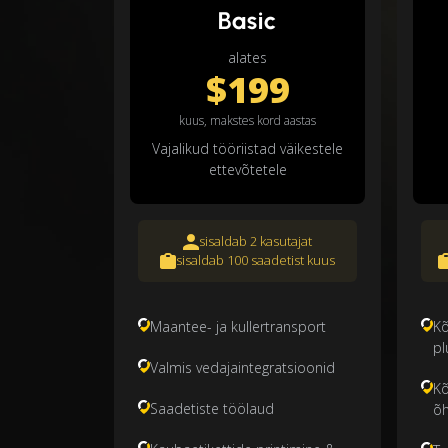
Basic
alates
$199
kuus, makstes kord aastas
Vajalikud tööriistad väikestele
ettevõtetele
sisaldab 2 kasutajat
sisaldab 100 saadetist kuus
Maantee- ja kullertransport
Kõ
pl
Valmis vedajaintegratsioonid
Kõ
Saadetiste töölaud
õh