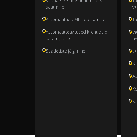
Kaubaetikettide printimine &
Ta
saatmine
ve
Automaatne CMR koostamine
Ta
Automaatteavitused klientidele
Ve
ja tarnijatele
ar
Saadetiste jälgimine
CO
St
A
K
St