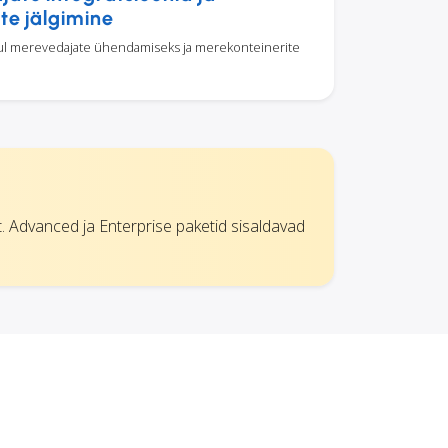
te jälgimine
l merevedajate ühendamiseks ja merekonteinerite
t. Advanced ja Enterprise paketid sisaldavad