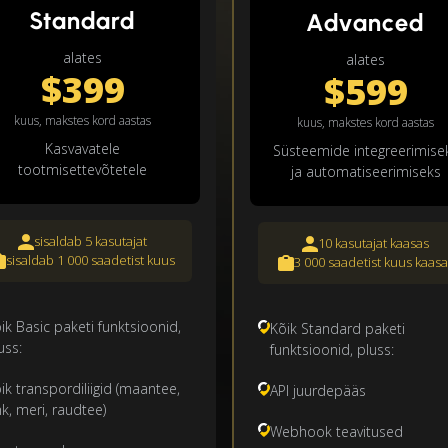
Standard
Advanced
alates
alates
$399
$599
kuus, makstes kord aastas
kuus, makstes kord aastas
Kasvavatele
Süsteemide integreerimise
tootmisettevõtetele
ja automatiseerimiseks
sisaldab 5 kasutajat
10 kasutajat kaasas
sisaldab 1 000 saadetist kuus
3 000 saadetist kuus kaasa
ik Basic paketi funktsioonid,
Kõik Standard paketi
uss:
funktsioonid, pluss:
ik transpordiliigid (maantee,
API juurdepääs
k, meri, raudtee)
Webhook teavitused