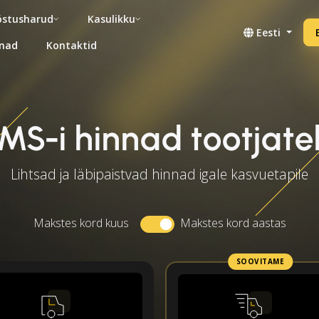
stusharud
Kasulikku
Eesti
nad
Kontaktid
MS-i hinnad tootjate
Lihtsad ja läbipaistvad hinnad igale kasvuetapile
Makstes kord kuus
Makstes kord aastas
SOOVITAME