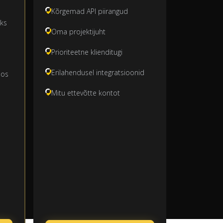
Kõrgemad API piirangud
eks
Oma projektijuht
Prioriteetne klienditugi
Erilahendusel integratsioonid
oos
Mitu ettevõtte kontot