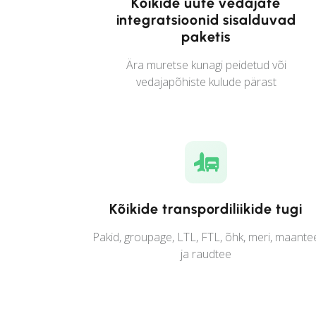
Kõikide uute vedajate
integratsioonid sisalduvad
paketis
Ära muretse kunagi peidetud või
vedajapõhiste kulude pärast
Kõikide transpordiliikide tugi
Pakid, groupage, LTL, FTL, õhk, meri, maante
ja raudtee