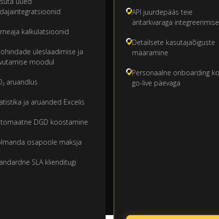
suta uued
dajaintegratsioonid
API juurdepääs teie
äritarkvaraga integreerimis
rneaja kalkulatsioonid
Detailsete kasutajaõiguste
ohindade üleslaadimise ja
määramine
vutamise moodul
Personaalne onboarding k
₂ aruandlus
go-live päevaga
atistika ja aruanded Excelis
utomaatne DGD koostamine
olmanda osapoole maksja
andardne SLA klienditugi