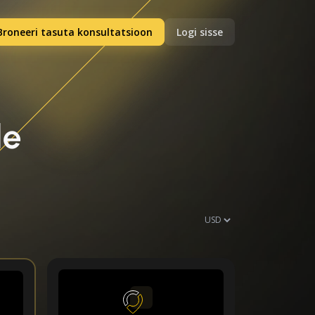
Broneeri tasuta konsultatsioon
Logi sisse
le