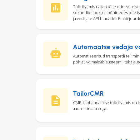
Tööriist, mis näitab teile erinevate 
sekundite jooksul, põhinedes teie isi
ja vedajate API hindadel. Eraldi juur
Automaatse vedaja va
Automatiseeritud transpordi tellimin
põhjal; võimaldab süsteemil teha au
TailorCMR
CMR-i kohandamise tööriist, mis on i
aadressiraamatuga.