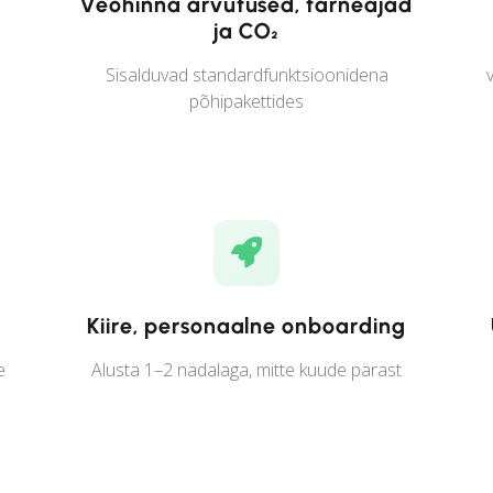
Veohinna arvutused, tarneajad
ja CO₂
Sisalduvad standardfunktsioonidena
põhipakettides
Kiire, personaalne onboarding
e
Alusta 1–2 nädalaga, mitte kuude pärast