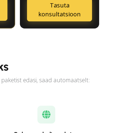
Tasuta
konsultatsioon
ks
c paketist edasi, saad automaatselt: