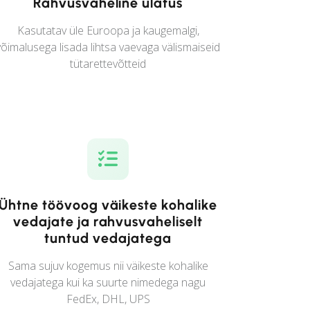
Rahvusvaheline ulatus
Kasutatav üle Euroopa ja kaugemalgi,
võimalusega lisada lihtsa vaevaga välismaiseid
tütarettevõtteid
Ühtne töövoog väikeste kohalike
vedajate ja rahvusvaheliselt
tuntud vedajatega
Sama sujuv kogemus nii väikeste kohalike
vedajatega kui ka suurte nimedega nagu
FedEx, DHL, UPS