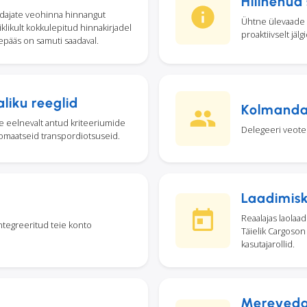
Hilinenud
vedajate veohinna hinnangut
Ühtne ülevaade sa
klikult kokkulepitud hinnakirjadel
proaktiivselt jälg
depääs on samuti saadaval.
liku reeglid
Kolmanda 
e eelnevalt antud kriteeriumide
Delegeeri veotell
tomaatseid transpordiotsuseid.
Laadimis
Reaalajas laolaa
ntegreeritud teie konto
Täielik Cargoson
kasutajarollid.
Merevedaj