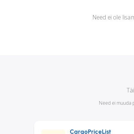
Need ei ole lis
Tä
Need ei muuda põ
CargoPriceList