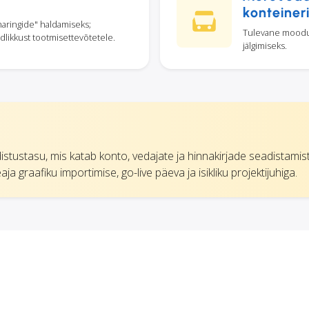
konteineri
maringide" haldamiseks;
Tulevane moodu
dlikkust tootmisettevõtetele.
jälgimiseks.
stustasu, mis katab konto, vedajate ja hinnakirjade seadistamis
 graafiku importimise, go-live päeva ja isikliku projektijuhiga.