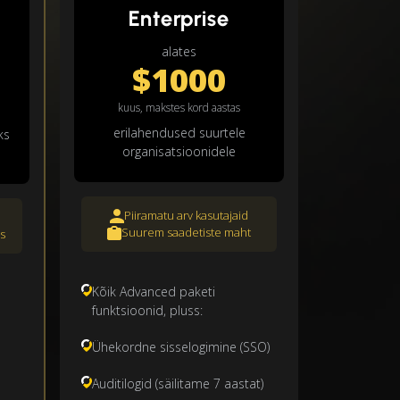
Enterprise
alates
$1000
kuus, makstes kord aastas
erilahendused suurtele
ks
organisatsioonidele
Piiramatu arv kasutajaid
Suurem saadetiste maht
s
Kõik Advanced paketi
funktsioonid, pluss:
Ühekordne sisselogimine (SSO)
Auditilogid (säilitame 7 aastat)