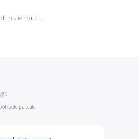
d, mis ei muutu.
ega
õhisele paketile: