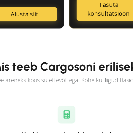
Tasuta
konsultatsioon
Alusta siit
is teeb Cargosoni erilise
e areneks koos su ettevõttega. Kohe kui liigud Basi