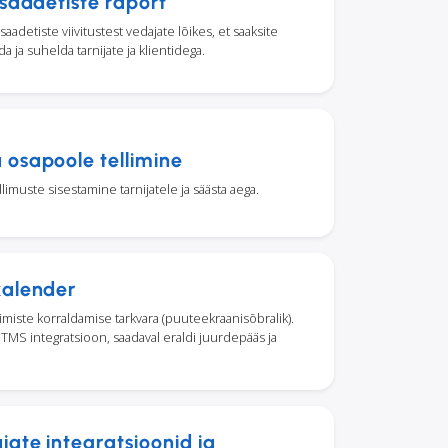
 saadetiste raport
adetiste viivitustest vedajate lõikes, et saaksite
ida ja suhelda tarnijate ja klientidega.
osapoole tellimine
imuste sisestamine tarnijatele ja säästa aega.
kalender
dimiste korraldamise tarkvara (puuteekraanisõbralik).
 TMS integratsioon, saadaval eraldi juurdepääs ja
ate integratsioonid ja