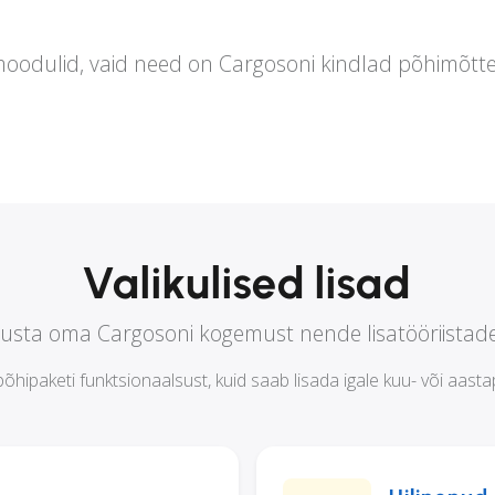
amoodulid, vaid need on Cargosoni kindlad põhimõtte
Valikulised lisad
iusta oma Cargosoni kogemust nende lisatööriistad
hipaketi funktsionaalsust, kuid saab lisada igale kuu- või aastap