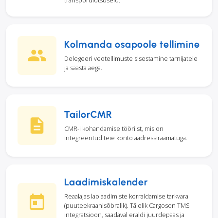
transpordiotsuseid.
Kolmanda osapoole tellimine
Delegeeri veotellimuste sisestamine tarnijatele
ja säästa aega.
TailorCMR
CMR-i kohandamise tööriist, mis on
integreeritud teie konto aadressiraamatuga.
Laadimiskalender
Reaalajas laolaadimiste korraldamise tarkvara
(puuteekraanisõbralik). Täielik Cargoson TMS
integratsioon, saadaval eraldi juurdepääs ja