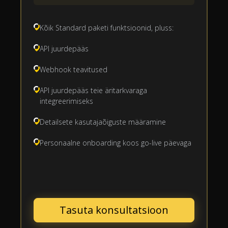
Kõik Standard paketi funktsioonid, pluss:
API juurdepääs
Webhook teavitused
API juurdepääs teie äritarkvaraga
integreerimiseks
Detailsete kasutajaõiguste määramine
Personaalne onboarding koos go-live päevaga
Tasuta konsultatsioon