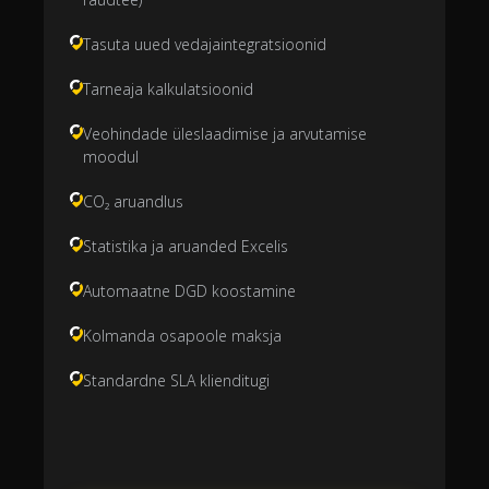
Tasuta uued vedajaintegratsioonid
Tarneaja kalkulatsioonid
Veohindade üleslaadimise ja arvutamise
moodul
CO₂ aruandlus
Statistika ja aruanded Excelis
Automaatne DGD koostamine
Kolmanda osapoole maksja
Standardne SLA klienditugi