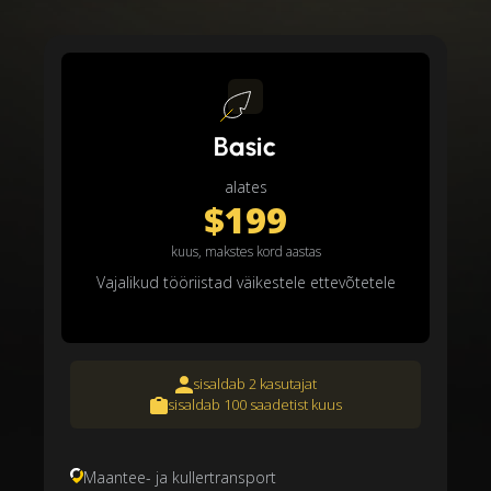
Basic
alates
$199
kuus, makstes kord aastas
Vajalikud tööriistad väikestele ettevõtetele
sisaldab 2 kasutajat
sisaldab 100 saadetist kuus
Maantee- ja kullertransport