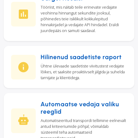
Tööriist, mis näitab teile erinevate vedajate
veohinna hinnangut sekundite jooksul,
põhinedes teie isiklikult kokkulepitud
hinnakirjadel ja vedajate API hindadel. Eraldi
juurdepääs on samuti saadaval.
Hilinenud saadetiste raport
Ühtne ülevaade saadetiste viivitustest vedajate
lõikes, et saaksite proaktiivselt jälgida ja suhelda
tarnijate ja klientidega.
Automaatse vedaja valiku
reeglid
Automatiseeritud transpordi tellimine eelnevalt
antud kriteeriumide põhjal; võimaldab
süsteemil teha automaatseid