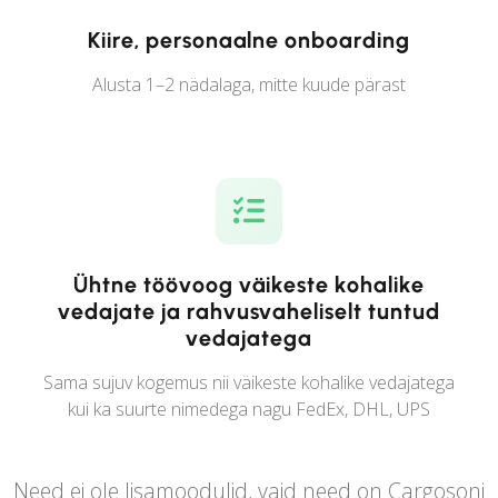
Kiire, personaalne onboarding
Alusta 1–2 nädalaga, mitte kuude pärast
Ühtne töövoog väikeste kohalike
vedajate ja rahvusvaheliselt tuntud
vedajatega
Sama sujuv kogemus nii väikeste kohalike vedajatega
kui ka suurte nimedega nagu FedEx, DHL, UPS
Need ei ole lisamoodulid, vaid need on Cargosoni