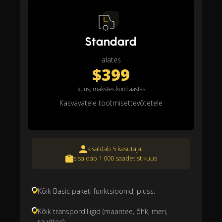
Standard
alates
$399
kuus, makstes kord aastas
Kasvavatele tootmisettevõtetele
sisaldab 5 kasutajat
sisaldab 1 000 saadetist kuus
Kõik Basic paketi funktsioonid, pluss:
Kõik transpordiliigid (maantee, õhk, meri,
raudtee)