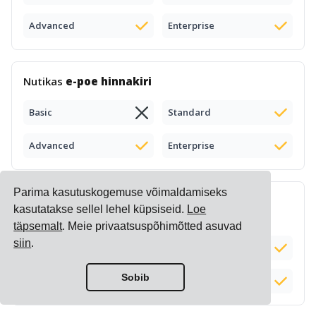
Advanced
Enterprise
Nutikas
e-poe hinnakiri
Basic
Standard
Advanced
Enterprise
Parima kasutuskogemuse võimaldamiseks
Kompleksete
veolisatasude arvutamine
ja
kasutatakse sellel lehel küpsiseid.
Loe
haldamine
täpsemalt
. Meie privaatsuspõhimõtted asuvad
siin
.
Basic
Standard
Sobib
Advanced
Enterprise