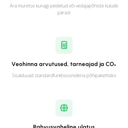
Ära muretse kunagi peidetud või vedajapõhiste kulude
pärast
Veohinna arvutused, tarneajad ja CO₂
Sisalduvad standardfunktsioonidena põhipakettides
Rahvusvaheline ulatus