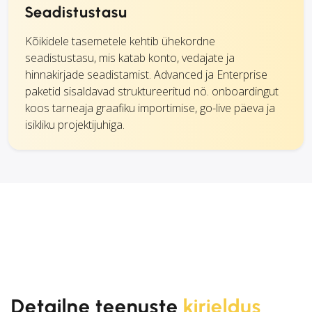
Seadistustasu
Kõikidele tasemetele kehtib ühekordne
seadistustasu, mis katab konto, vedajate ja
hinnakirjade seadistamist. Advanced ja Enterprise
paketid sisaldavad struktureeritud nö. onboardingut
koos tarneaja graafiku importimise, go-live päeva ja
isikliku projektijuhiga.
Detailne teenuste
kirjeldus