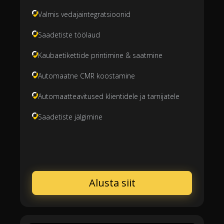
Valmis vedajaintegratsioonid
Saadetiste töölaud
Kaubaetikettide printimine & saatmine
Automaatne CMR koostamine
Automaatteavitused klientidele ja tarnijatele
Saadetiste jälgimine
Alusta siit