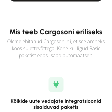
Mis teeb Cargosoni eriliseks
Oleme ehitanud Cargosoni nii, et see areneks
koos su ettevõttega. Kohe kui liigud Basic
paketist edasi, saad automaatselt:
Kõikide uute vedajate integratsioonid
sisalduvad paketis