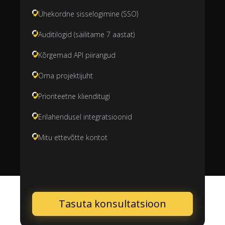
Ühekordne sisselogimine (SSO)
Auditilogid (säilitame 7 aastat)
Kõrgemad API piirangud
Oma projektijuht
Prioriteetne klienditugi
Erilahendusel integratsioonid
Mitu ettevõtte kontot
Tasuta konsultatsioon