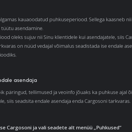
 algamas kauaoodatud puhkuseperiood. Sellega kaasneb nii
i tüütu asendamine.
ood oleks sujuv nii Sinu klientidele kui asendajatele, siis C
kvaras on nüüd vedajal võimalus seadistada ise endale as
oodiks.
ndale asendaja
õik päringud, tellimused ja veoinfo jõuaks ka puhkuse ajal õ
ule, siis seadsita endale asendaja enda Cargosoni tarkvaras.
sse Cargosoni ja vali seadete alt menüü „Puhkused“