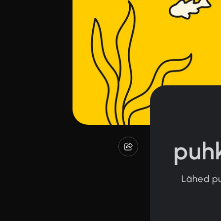
puhk
Lähed pu