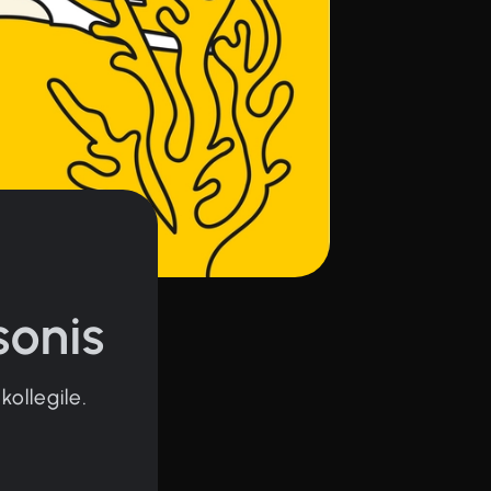
sonis
ollegile.