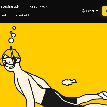
stusharud
Kasulikku
Eesti
nad
Kontaktid