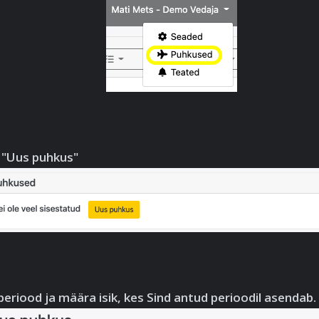
 "Uus puhkus"
eriood ja määra isik, kes Sind antud perioodil asendab.