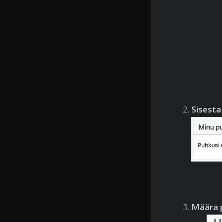
Sisesta
Määra p