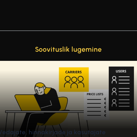
Soovituslik lugemine
de