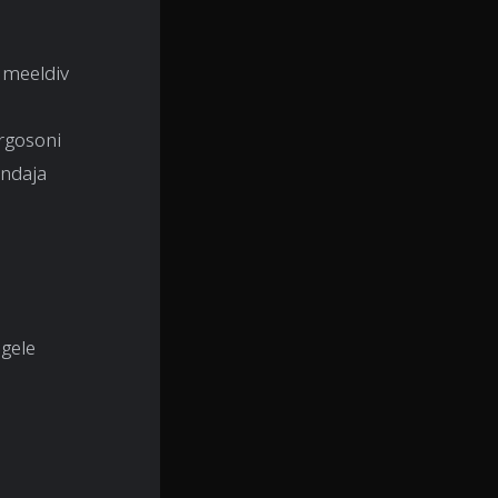
 meeldiv
argosoni
endaja
igele