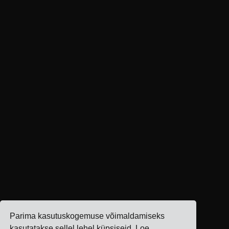
Parima kasutuskogemuse võimaldamiseks
kasutatakse sellel lehel küpsiseid.
Loe