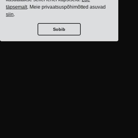
täpsemalt
. Meie privaatsuspõhimõtted asuvad
siin
.
Sobib
Blogi avaleht