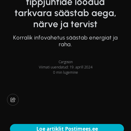
tippjuhtide loodud
tarkvara säästab aega,
närve ja tervist
Korralik infovahetus säästab energiat ja
raha.
Cargoson
Viimati uuendatud: 19. aprill 2024
0 min lugemine
Loe artiklit Postimees.ee