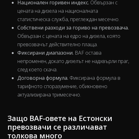
Национален горивен индекс.
Обвързан с
цената на дизела на националната
статистическа служба, преглеждан месечно.
Собствени разходи за гориво на превозвача.
Обвързан с цената на едро на дизела, която
превозвачът действително плаща.
The chart has 1 X axis displaying Time. Data ranges from 202
Фиксирани диапазони.
BAF остава
непроменен, докато дизелът не надхвърли праг,
след което скача.
Договорна формула.
Фиксирана формула в
тарифното споразумение, обикновено
актуализирана тримесечно.
Защо BAF-овете на Естонски
превозвачи се различават
толкова много