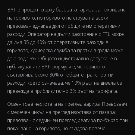
BAF е процент върху базовата тарифа за покриване
на горивото, но горивото не струва на всеки
превозвач еднакъв
дял
от общите им оперативни
разходи. Оператор на дълги разстояния с FTL може
да има 35 до 40% от оперативните разходи в
горивото; куриерска служба за пратки в града може
да е под 15%. Общото индустриално допускане в
публикуваните BAF формули е, че горивото
The chart has 2 Y axes displaying % and EUR/L.
съставлява около 30% от общите транспортни
разходи, което означава, че 10% ръст на дизела се
превежда в приблизително 3% ръст на тарифата.
Освен това честотата на преглед варира. Превозвач
с месечен цикъл на преглед изостава от пазара;
превозвач с седмичен преглед реагира по-бързо при
покачване на горивото, но създава повече