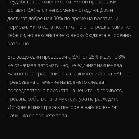
неудобства за клиентите си. Някои превозвачи
оставят BAF-а си непроменен с години. Други
достигат добре над 30% по време на волатилни
периоди. Нито една политика не е погрешна сама по
себе си, но въздействието върху бюджета е коренно
различно.
Ето защо един превозвач с BAF от 25% и друг с 8%
не означава автоматично, че единият надценява.
Важното за сравнение е дали движенията на BAF на
превозвача
с течение на времето
следват
последователно посоката на цените на горивото,
предвид собствената му структура на разходите.
Историческият график по-горе е най-полезният
начин да се прочете това.