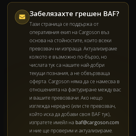
Забелязахте грешен BAF?
Тази страница се поддържа от
оперативния екип на Cargoson въз
основа на стойностите, които всеки
превозвач ни изпраща. Актуализираме
колкото е възможно по-бързо, но
числата тук са нашите най-добри
текущи познания, а не обвързваща
оферта. Cargoson няма да се намесва в
отношенията на фактуриране между вас
и вашите превозвачи. Ако нещо
изглежда нередно (или сте превозвач,
който иска да добави своя BAF тук),
изпратете имейл на
baf@cargoson.com
и ние ще проверим и актуализираме.