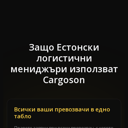
Защо Естонски
логистични
мениджъри използват
Cargoson
Всички ваши превозвачи в едно
табло
Правете заявки при всеки превозвач, с когото