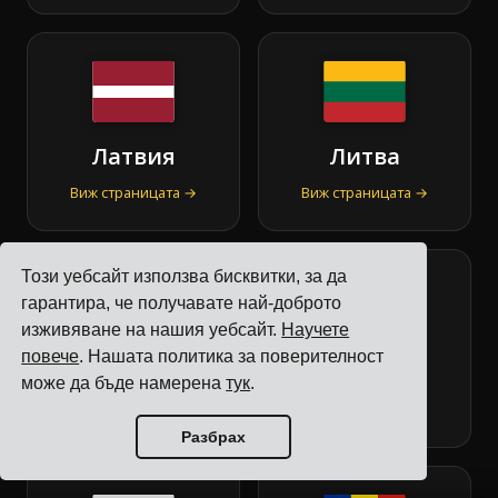
Латвия
Литва
Виж страницата →
Виж страницата →
Този уебсайт използва бисквитки, за да
гарантира, че получавате най-доброто
изживяване на нашия уебсайт.
Научете
повече
. Нашата политика за поверителност
Нидерландия
Норвегия
може да бъде намерена
тук
.
Виж страницата →
Виж страницата →
Разбрах