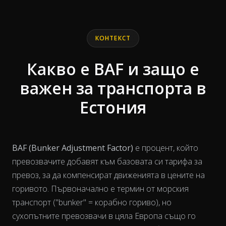
End of interactive chart.
Line chart with 2 lines.
КОНТЕКСТ
Какво е BAF и защо е
важен за транспорта в
Естония
BAF (Bunker Adjustment Factor)
е процент, който
превозвачите добавят към базовата си тарифа за
превоз, за да компенсират движенията в цените на
горивото. Първоначално е термин от морския
транспорт ("bunker" = корабно гориво), но
сухопътните превозвачи в цяла Европа също го