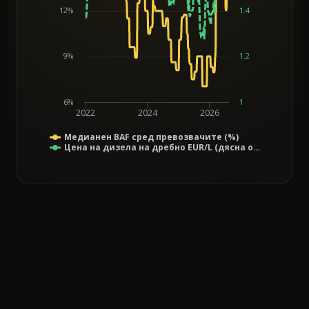
12%
1.4
9%
1.2
6%
1
2022
2024
2026
Медианен BAF сред превозвачите (%)
Цена на дизела на дребно EUR/L (дясна о…