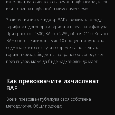
използват, като често го наричат "надбавка за дизел"
или "горивна надбавка" взаимозаменяемо.
За логистичния мениджър BAF е разликата между
тарифата в договора и тарифата в реалната фактура.
View as data table, Chart
При пратка от €500, BAF от 22% добавя €110. Когато
BAF-овете се движат с 5 до 10 процентни пункта за
седмица (както се случи по време на последната
горивна криза), бюджетът за транспорт, определен
през януари, може да бъде надхвърлен до март.
Как превозвачите изчисляват
BAF
Всеки превозвач публикува своя собствена
методология. Общи подходи: