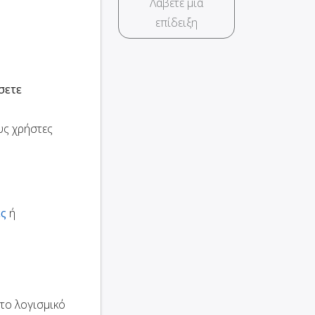
Λάβετε μια
επίδειξη
σετε
υς χρήστες
ες
ή
το λογισμικό