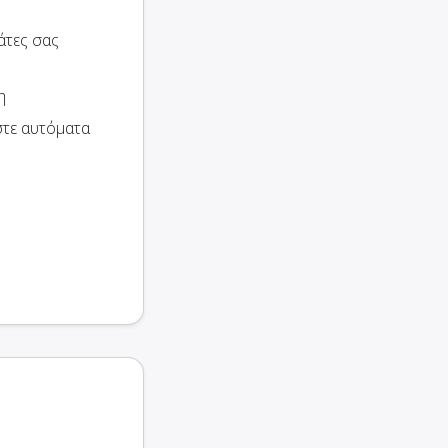
άτες σας
η
στε αυτόματα