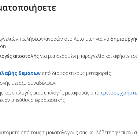
οματοποιήσετε
αγγελιών πωλήσεων/αγορών στο Autofutur για να
δημιουργή
son
λογές αποστολής
για μια δεδομένη παραγγελία και αφήστε το
αλαβής δεμάτων
από διαφορετικούς μεταφορείς
τολής μεταξύ συναδέλφων
ς και επιλογής μιας επιλογής μεταφοράς από
τρίτους χρήστ
έναν υπεύθυνο εφοδιαστικής
υτόματα από τους τιμοκαταλόγους σας και λάβετε την πίσω σ