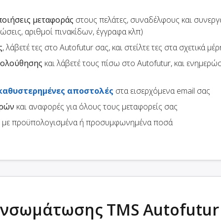
ποιήσεις μεταφοράς
στους πελάτες, συναδέλφους και συνεργ
ρώσεις, αριθμοί πινακίδων, έγγραφα κλπ)
ς
, λάβετέ τες στο Autofutur σας, και στείλτε τες στα σχετικά μέρ
κολούθησης
και λάβετέ τους πίσω στο Autofutur, και ενημερώ
καθυστερημένες αποστολές
στα εισερχόμενα email σας
ορών
και αναφορές για όλους τους μεταφορείς σας
με προϋπολογισμένα ή προσυμφωνημένα ποσά
ενσωμάτωσης TMS Autofutur