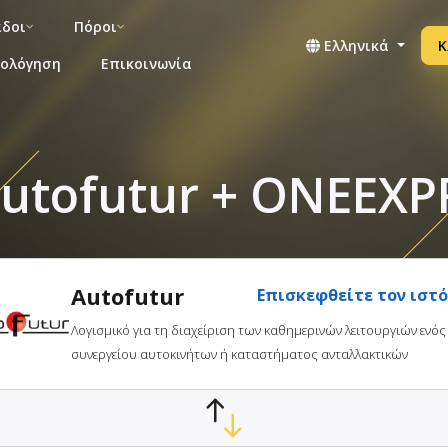
άδοι
Πόροι
Ελληνικά
Κ
μολόγηση
Επικοινωνία
tofutur + ONEEXPR
Autofutur
Επισκεφθείτε τον ιστ
Λογισμικό για τη διαχείριση των καθημερινών λειτουργιών ενός
συνεργείου αυτοκινήτων ή καταστήματος ανταλλακτικών