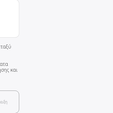
εταξύ
ματα
ησης και
ειξη