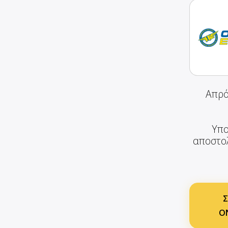
Απρό
Υπο
αποστολ
Σ
ON