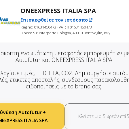
ONEEXPRESS ITALIA SPA
Επισκεφθείτε τον ιστότοπο
Reg no: 01631450473
· VAT: IT01631450473
Blocco 9.6 Interporto Bologna, 40010 Bentivoglio, Italy
σκοπτη ενσωμάτωση μεταφοράς εμπορευμάτων μ
Autofutur και ONEEXPRESS ITALIA SPA.
λογίστε τιμές, ETD, ETA, CO2. Δημιουργήστε αυτό
ές, ετικέτες αποστολής, συνδέσμους παρακολούθ
ειδοποιήσεις με το brand σας.
ύνδεση Autofutur +
Κλείστε μια δωρεάν επίδ
EEXPRESS ITALIA SPA