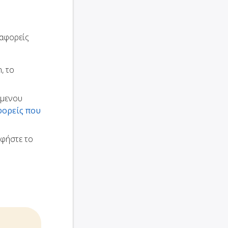
ταφορείς
, το
ώμενου
φορείς που
αφήστε το