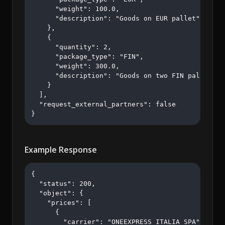
      "weight": 100.0,

      "description": "Goods on EUR pallet"

    },

    {

      "quantity": 2,

      "package_type": "FIN",

      "weight": 300.0,

      "description": "Goods on two FIN pallets"

    }

  ],

  "request_external_partners": false

}
Example Response
{

  "status": 200,

  "object": {

    "prices": [

      {

        "carrier": "ONEEXPRESS ITALIA SPA",
