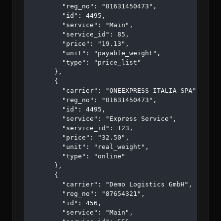
        "reg_no": "01631450473",

        "id": 4495,

        "service": "Main",

        "service_id": 85,

        "price": "19.13",

        "unit": "payable_weight",

        "type": "price_list"

      },

      {

        "carrier": "ONEEXPRESS ITALIA SPA",

        "reg_no": "01631450473",

        "id": 4495,

        "service": "Express Service",

        "service_id": 123,

        "price": "32.50",

        "unit": "real_weight",

        "type": "online"

      },

      {

        "carrier": "Demo Logistics GmbH",

        "reg_no": "87654321",

        "id": 456,

        "service": "Main",
