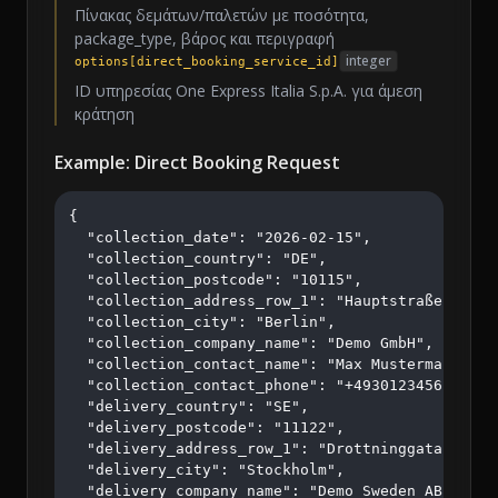
Πίνακας δεμάτων/παλετών με ποσότητα,
package_type, βάρος και περιγραφή
integer
options[direct_booking_service_id]
ID υπηρεσίας One Express Italia S.p.A. για άμεση
κράτηση
Example: Direct Booking Request
{

  "collection_date": "2026-02-15",

  "collection_country": "DE",

  "collection_postcode": "10115",

  "collection_address_row_1": "Hauptstraße 123",

  "collection_city": "Berlin",

  "collection_company_name": "Demo GmbH",

  "collection_contact_name": "Max Mustermann",

  "collection_contact_phone": "+4930123456",

  "delivery_country": "SE",

  "delivery_postcode": "11122",

  "delivery_address_row_1": "Drottninggatan 45",

  "delivery_city": "Stockholm",

  "delivery_company_name": "Demo Sweden AB",
