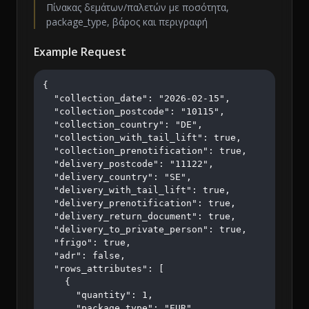
Πίνακας δεμάτων/παλετών με ποσότητα,
package_type, βάρος και περιγραφή
Example Request
{

  "collection_date": "2026-02-15",

  "collection_postcode": "10115",

  "collection_country": "DE",

  "collection_with_tail_lift": true,

  "collection_prenotification": true,

  "delivery_postcode": "11122",

  "delivery_country": "SE",

  "delivery_with_tail_lift": true,

  "delivery_prenotification": true,

  "delivery_return_document": true,

  "delivery_to_private_person": true,

  "frigo": true,

  "adr": false,

  "rows_attributes": [

    {

      "quantity": 1,

      "package_type": "EUR",
