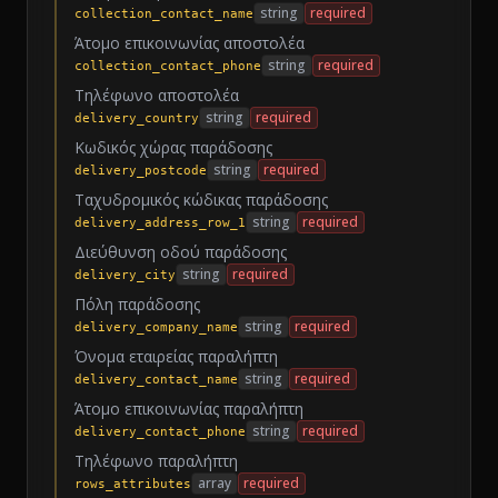
string
required
collection_contact_name
Άτομο επικοινωνίας αποστολέα
string
required
collection_contact_phone
Τηλέφωνο αποστολέα
string
required
delivery_country
Κωδικός χώρας παράδοσης
string
required
delivery_postcode
Ταχυδρομικός κώδικας παράδοσης
string
required
delivery_address_row_1
Διεύθυνση οδού παράδοσης
string
required
delivery_city
Πόλη παράδοσης
string
required
delivery_company_name
Όνομα εταιρείας παραλήπτη
string
required
delivery_contact_name
Άτομο επικοινωνίας παραλήπτη
string
required
delivery_contact_phone
Τηλέφωνο παραλήπτη
array
required
rows_attributes