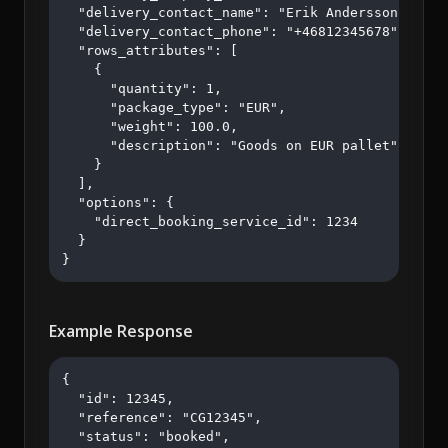
  "delivery_contact_name": "Erik Andersson",

  "delivery_contact_phone": "+46812345678",

  "rows_attributes": [

    {

      "quantity": 1,

      "package_type": "EUR",

      "weight": 100.0,

      "description": "Goods on EUR pallet"

    }

  ],

  "options": {

    "direct_booking_service_id": 1234

  }

}
Example Response
{

  "id": 12345,

  "reference": "CG12345",

  "status": "booked",
