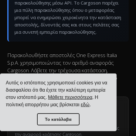
παρακολούθησης μέσω API. Το Cargoson παρέχει
μια πύλη παρακολούθησης όπου ο μεταφορέας
μπορεί να ενημερώσει χειροκίνητα την κατάσταση
αποστολής, δίνοντάς σας και στους πελάτες σας
μια συνεπή εμπειρία παρακολούθησης.
Παρακολουθήστε αποστολές One Express Italia
S.p.A. χρησιμοποιώντας τον αριθμό αναφοράς
Cargoson. Λάβετε την τρέχουσα κατάσταση,
ενημερώσεις τοποθεσίας και εκτιμώμενο χρόνο
Αυτός ο ιστότοπος χρησιμοποιεί cookies για να
παράδοσης.
διασφαλίσει ότι θα έχετε την καλύτερη εμπειρία
στον ιστότοπό μας.
Μάθετε περισσότερα
. Η
πολιτική απορρήτου μας βρίσκεται
εδώ
.
GET
/bookings/{reference}
Το κατάλαβα
Ανακτήστε λεπτομέρειες παρακολούθησης για
αποστολή One Express Italia S.p.A. χρησιμοποιώντας
την αναφορά κράτησης Cargoson.