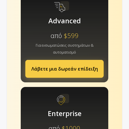
Advanced
από
$599
Για ενσωματώσεις συστημάτων &
αυτοματισμό
Λάβετε μια δωρεάν επίδειξη
Enterprise
από
$1000