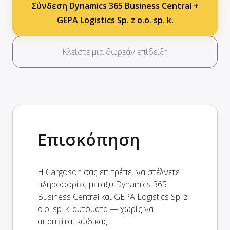
Σύνδεση Dynamics 365 Business Central +
GEPA Logistics Sp. z o.o. sp. k.
Κλείστε μια δωρεάν επίδειξη
Επισκόπηση
Η Cargoson σας επιτρέπει να στέλνετε
πληροφορίες μεταξύ Dynamics 365
Business Central και GEPA Logistics Sp. z
o.o. sp. k. αυτόματα — χωρίς να
απαιτείται κώδικας.