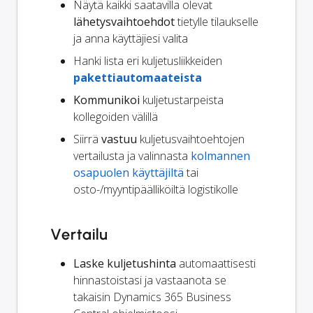
Näytä kaikki saatavilla olevat
lähetysvaihtoehdot
tietylle tilaukselle
ja anna käyttäjiesi valita
Hanki lista eri kuljetusliikkeiden
pakettiautomaateista
Kommunikoi
kuljetustarpeista
kollegoiden välillä
Siirrä
vastuu
kuljetusvaihtoehtojen
vertailusta ja valinnasta
kolmannen
osapuolen käyttäjiltä
tai
osto-/myyntipäälliköiltä logistikolle
Vertailu
Laske kuljetushinta
automaattisesti
hinnastoistasi ja vastaanota se
takaisin Dynamics 365 Business