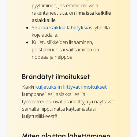
pyytäminen, jos emme ole vielä
rakentaneet sitä, on
ilmaista kaikille
asiakkaille
.
Seuraa kaikkia lähetyksiäsi
yhdellä
kojelaudalla.
Kuljetusliikkeiden lisääminen,
poistaminen tai vaihtaminen on
nopeaa ja helppoa.
Brändätyt ilmoitukset
Kaikki
kuljetuksiin liittyvät ilmoitukset
kumppaneillesi, asiakkaillesi ja
työtovereillesi ovat brändättyjä ja näyttävät
samalta riippumatta käyttämästäsi
kuljetusliikkeestä.
Miten aloittaa lähettäminen