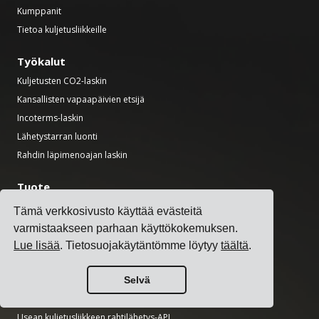
Kumppanit
Tietoa kuljetusliikkeille
Työkalut
Kuljetusten CO2-laskin
Kansallisten vapaapäivien etsijä
Incoterms-laskin
Lähetystarran luonti
Rahdin läpimenoajan laskin
Tuote
Kuljetuksenhallintajärjestelmä
Tämä verkkosivusto käyttää evästeitä
Rahtihinnastojen hallintaohjelmisto
varmistaakseen parhaan käyttökokemuksen.
Rahtilisämaksujen hallintaohjelmisto
Lue lisää
. Tietosuojakäytäntömme löytyy
täältä
.
Kuljetusliikkeiden integrointiohjelmisto
Rahtien hallintaohjelmisto
Selvä
Usean kuljetusliikkeen lähetysohjelmisto
Usean kuljetusliikkeen rahtilähetys-API