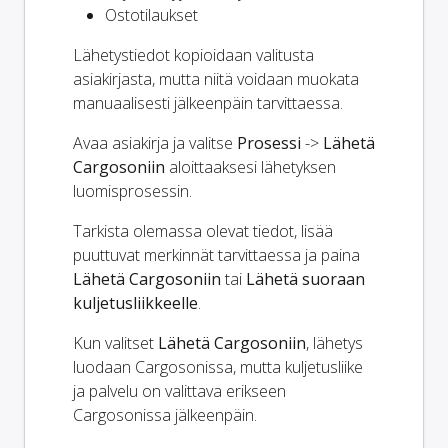
Ostotilaukset
Lähetystiedot kopioidaan valitusta
asiakirjasta, mutta niitä voidaan muokata
manuaalisesti jälkeenpäin tarvittaessa.
Avaa asiakirja ja valitse
Prosessi
->
Lähetä
Cargosoniin
aloittaaksesi lähetyksen
luomisprosessin.
Tarkista olemassa olevat tiedot, lisää
puuttuvat merkinnät tarvittaessa ja paina
Lähetä Cargosoniin
tai
Lähetä suoraan
kuljetusliikkeelle
.
Kun valitset
Lähetä Cargosoniin
, lähetys
luodaan Cargosonissa, mutta kuljetusliike
ja palvelu on valittava erikseen
Cargosonissa jälkeenpäin.