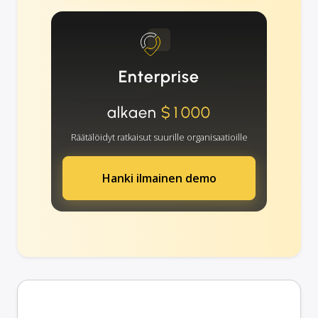
Enterprise
alkaen
$1000
Räätälöidyt ratkaisut suurille organisaatioille
Hanki ilmainen demo