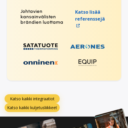
Johtavien
Katso lisää
kansainvälisten
referenssejä
brändien luottama
Katso kaikki integraatiot
Katso kaikki kuljetusliikkeet