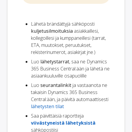
Lähetä brändättyjä sähköposti
kuljetusilmoituksia
asiakkaillesi,
kollegoillesi ja kumppaneillesi (tarrat,
ETA, muutokset, peruutukset,
rekisterinumerot, asiakirjat jne.)
Luo
lähetystarrat
, saa ne Dynamics
365 Business Central:ään ja lähetä ne
asiaankuuluville osapuolille
Luo
seurantalinkit
ja vastaanota ne
takaisin Dynamics 365 Business
Central:ään, ja päivitä automaattisesti
lähetysten tilat
Saa päivittäisiä raportteja
viivästyneistä lähetyksistä
sähköpostiisi