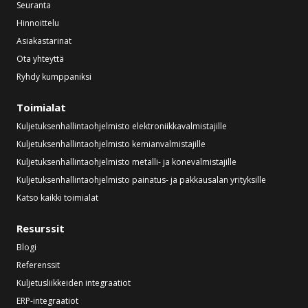
Seuranta
Hinnoittelu
Asiakastarinat
Ota yhteyttä
Ryhdy kumppaniksi
Toimialat
Kuljetuksenhallintaohjelmisto elektroniikkavalmistajille
Kuljetuksenhallintaohjelmisto kemianvalmistajille
Kuljetuksenhallintaohjelmisto metalli- ja konevalmistajille
Kuljetuksenhallintaohjelmisto painatus- ja pakkausalan yrityksille
Katso kaikki toimialat
Resurssit
Blogi
Referenssit
Kuljetusliikkeiden integraatiot
ERP-integraatiot