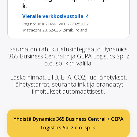
k.
Vieraile verkkosivustolla
Reg no: 361871459
· VAT: 7773252032
Wiatraczna 20, 62-035 Kórnik, Poland
Saumaton rahtikuljetusintegraatio Dynamics
365 Business Central:n ja GEPA Logistics Sp. z
o.o. sp. k.:n välillä.
Laske hinnat, ETD, ETA, CO2; luo lähetykset,
lähetystarrat, seurantalinkit ja brändätyt
ilmoitukset automaattisesti.
Yhdistä Dynamics 365 Business Central + GEPA
Logistics Sp. z o.o. sp. k.