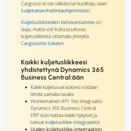
Cargoson ei ole välikäsi tai huolitsija, vaan
kuljetuksenhallintaohjelmistosi
.
Kuljetusliikkeiden tietokantamme
on
laaja, mutta voit lisätä puuttuvia
kuljetusliikkeitä ottamalla yhteyttä
Cargosonin tukeen.
Kaikki kuljetusliikkeesi
yhdistettynä Dynamics 365
Business Central:ään
Kaikki kuljetusvarauksesi voidaan
tehdä samalla tavalla.
Yksinkertainen API: Yksi integraatio
Dynamics 365 Business Central
ERP:stäsi kattaa kaikki nykyiset ja
tulevat
kuljetusliike-integraatiot
.
Uuden kuljetusliike-integraation