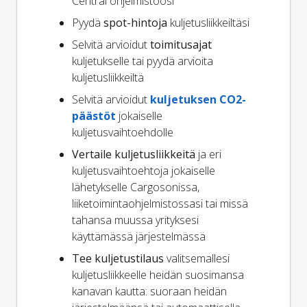
Central ohjelmistoosi
Pyydä
spot-hintoja
kuljetusliikkeiltäsi
Selvitä arvioidut
toimitusajat
kuljetukselle tai pyydä arvioita
kuljetusliikkeiltä
Selvitä arvioidut
kuljetuksen CO2-
päästöt
jokaiselle
kuljetusvaihtoehdolle
Vertaile kuljetusliikkeitä
ja eri
kuljetusvaihtoehtoja jokaiselle
lähetykselle Cargosonissa,
liiketoimintaohjelmistossasi tai missä
tahansa muussa yrityksesi
käyttämässä järjestelmässä
Tee kuljetustilaus
valitsemallesi
kuljetusliikkeelle heidän suosimansa
kanavan kautta: suoraan heidän