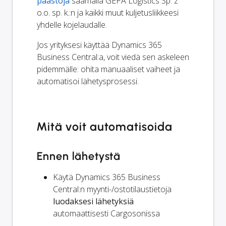
päästöjä
saamalla GEPA Logistics Sp. z
o.o. sp. k.:n ja kaikki muut kuljetusliikkeesi
yhdelle kojelaudalle.
Jos yrityksesi käyttää Dynamics 365
Business Central:a, voit viedä sen askeleen
pidemmälle: ohita manuaaliset vaiheet ja
automatisoi lähetysprosessi.
Mitä voit automatisoida
Ennen lähetystä
Käytä Dynamics 365 Business
Central:n myynti-/ostotilaustietoja
luodaksesi lähetyksiä
automaattisesti Cargosonissa