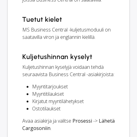
Tuetut kielet
MS Business Central -kuljetusmoduuli on
saatavilla viron ja englannin kielillä.
Kuljetushinnan kyselyt
Kuljetushinnan kyselyjä voidaan tehdä
seuraavista Business Central -asiakirjoista:
Myyntitarjoukset
Myyntitilaukset
Kirjatut myyntilähetykset
Ostotilaukset
Avaa asiakirja ja valitse
Prosessi
->
Lähetä
Cargosoniin
.