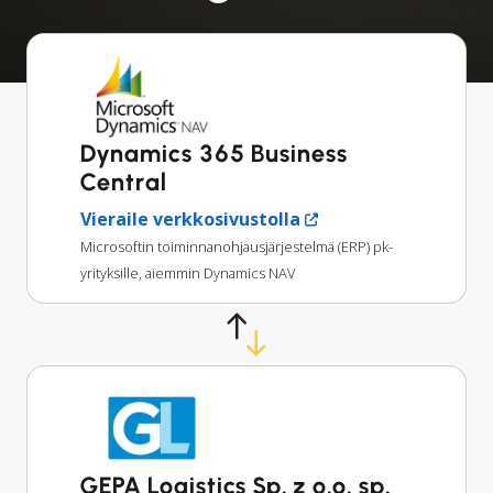
Dynamics 365 Business
Central
Vieraile verkkosivustolla
Microsoftin toiminnanohjausjärjestelmä (ERP) pk-
yrityksille, aiemmin Dynamics NAV
GEPA Logistics Sp. z o.o. sp.