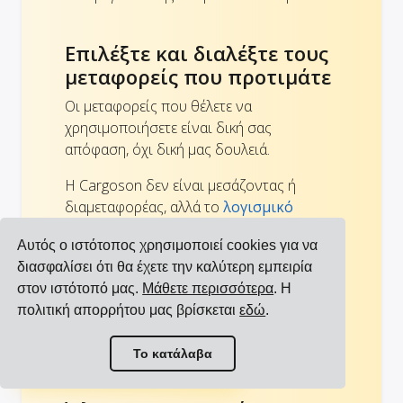
Επιλέξτε και διαλέξτε τους
μεταφορείς που προτιμάτε
Οι μεταφορείς που θέλετε να
χρησιμοποιήσετε είναι δική σας
απόφαση, όχι δική μας δουλειά.
Η Cargoson δεν είναι μεσάζοντας ή
διαμεταφορέας, αλλά το
λογισμικό
διαχείρισης μεταφορών
σας.
Αυτός ο ιστότοπος χρησιμοποιεί cookies για να
Η
βάση δεδομένων μεταφορέων
μας
διασφαλίσει ότι θα έχετε την καλύτερη εμπειρία
είναι εκτενής, αλλά μπορείτε να
στον ιστότοπό μας.
Μάθετε περισσότερα
. Η
προσθέσετε μεταφορείς που λείπουν
πολιτική απορρήτου μας βρίσκεται
εδώ
.
απλά επικοινωνώντας με την
Προβολή όλων των ενσωματώσεων
υποστήριξη της Cargoson.
Το κατάλαβα
Προβολή όλων των μεταφορέων