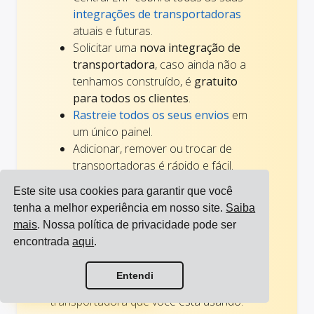
integrações de transportadoras
atuais e futuras.
Solicitar uma
nova integração de
transportadora
, caso ainda não a
tenhamos construído, é
gratuito
para todos os clientes
.
Rastreie todos os seus envios
em
um único painel.
Adicionar, remover ou trocar de
transportadoras é rápido e fácil.
Este site usa cookies para garantir que você
Notificações personalizadas
tenha a melhor experiência em nosso site.
Saiba
mais
. Nossa política de privacidade pode ser
Todas as
notificações relacionadas ao
encontrada
aqui
.
transporte
para seus parceiros, clientes e
colegas de trabalho são personalizadas e
Ver todas as integrações
Entendi
parecem iguais, independentemente da
Ver todas as transportadoras
transportadora que você está usando.