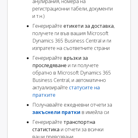
анулирания, номера на
регистрационни табели, документи
и т.н.)
Генерирайте
етикети за доставка
,
получете ги във вашия Microsoft
Dynamics 365 Business Central и ги
изпратете на съответните страни
Генерирайте
връзки за
проследяване
и ги получете
обратно в Microsoft Dynamics 365
Business Central, и автоматично
актуализирайте
статусите на
пратките
Получавайте ежедневни отчети за
закъснели пратки
в имейла си
Генерирайте
транспортна
статистика
и отчети за всички
ваши превозвачи