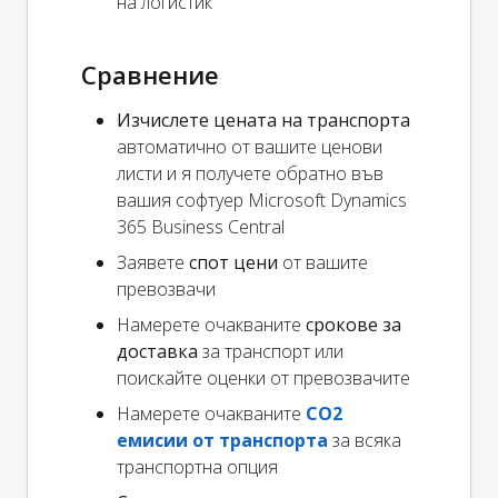
на логистик
Сравнение
Изчислете цената на транспорта
автоматично от вашите ценови
листи и я получете обратно във
вашия софтуер Microsoft Dynamics
365 Business Central
Заявете
спот цени
от вашите
превозвачи
Намерете очакваните
срокове за
доставка
за транспорт или
поискайте оценки от превозвачите
Намерете очакваните
CO2
емисии от транспорта
за всяка
транспортна опция