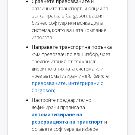
Сравнете превозвачите
и
различните транспортни опции за
всяка пратка в Cargoson, вашия
бизнес софтуер или всяка друга
система, която вашата компания
използва
Направете транспортна поръчка
към превозвач по ваш избор, чрез
предпочитания от тях канал:
директно в тяхната система или
чрез автоматизиран имейл (вижте
превозвачите, интегрирани с
Cargoson
)
Настройте предварително
дефинирани правила за
автоматизиране на
резервацията на транспорт
и
оставете софтуера да избере