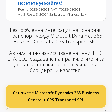
Посетете уебсайта
Reg no: 06284680961
· VAT: IT06284680961
Via G. Rossa 3, 20024 Garbagnate Milanese, Italy
Безпроблемна интеграция на товарния
транспорт между Microsoft Dynamics 365
Business Central и CPS Transporti SRL.
Автоматично изчисляване на цени, ETD,
ETA, CO2; създаване на пратки, етикети за
доставка, връзки за проследяване и
брандирани известия.
Свържете Microsoft Dynamics 365 Business
Central + CPS Transporti SRL