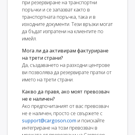
при резервиране на транспортни
поръчки и се запазват както в
транспортната поръчка, така и в
изходните документи. Тези връзки могат
да бъдат изпратени на клиентите по
имейл.
Мога ли да активирам фактуриране
на трети страни?
Да, създаването на разходни центрове
ви позволява да резервирате пратки от
името на трети страни.
Какво да правя, ако моят превозвач
не е наличен?
Ако предпочитаният от вас превозвач
не е наличен, просто се свържете с
support@cargoson.com
и поискайте
интегриране на този превозвач в
мрежата от превозвачи на Cargoson.