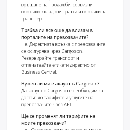
връщане на продажби, сервизни
поръчки, складови пратки и поръчки за
трансфер.
Трябва ли все още да влизам в
порталите на превозвачите?
Не. Директната връзка с превозвачите
се осигурява чрез Cargoson.
Резервирайте транспорт и
отпечатвайте етикети директно от
Business Central.
Нужен ли ми е акаунт в Cargoson?
Да, акаунт в Cargoson е необходим за
достъп до тарифите и услугите на
превозвачите чрез API.
Ще се променят ли тарифите на
моите превозвачи?
Не - Cargoson няма да застане между