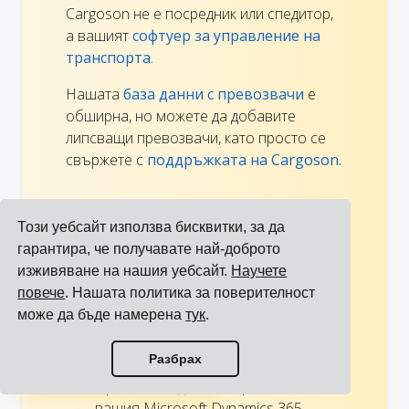
Cargoson не е посредник или спедитор,
а вашият
софтуер за управление на
транспорта
.
Нашата
база данни с превозвачи
е
обширна, но можете да добавите
липсващи превозвачи, като просто се
свържете с
поддръжката на Cargoson.
Всички ваши превозвачи,
Този уебсайт използва бисквитки, за да
свързани с Microsoft
гарантира, че получавате най-доброто
Dynamics 365 Business
изживяване на нашия уебсайт.
Научете
Central
повече
. Нашата политика за поверителност
може да бъде намерена
тук
.
Всички ваши транспортни
резервации могат да бъдат
Преглед на всички интеграции
Разбрах
направени по един и същ начин.
Преглед на всички превозвачи
Прост API: Една интеграция от
вашия Microsoft Dynamics 365