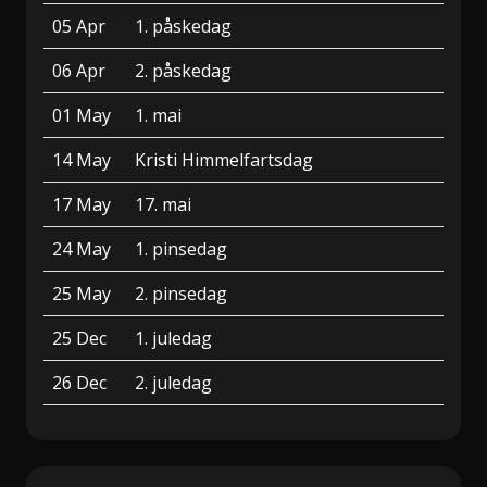
05 Apr
1. påskedag
06 Apr
2. påskedag
01 May
1. mai
14 May
Kristi Himmelfartsdag
17 May
17. mai
24 May
1. pinsedag
25 May
2. pinsedag
25 Dec
1. juledag
26 Dec
2. juledag