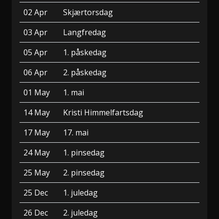
02 Apr
Skjærtorsdag
03 Apr
Langfredag
05 Apr
1. påskedag
06 Apr
2. påskedag
01 May
1. mai
14 May
Kristi Himmelfartsdag
17 May
17. mai
24 May
1. pinsedag
25 May
2. pinsedag
25 Dec
1. juledag
26 Dec
2. juledag