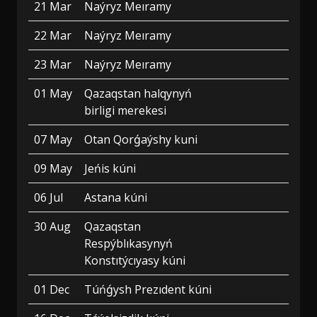
21 Mar
Naýryz Meıramy
22 Mar
Naýryz Meıramy
23 Mar
Naýryz Meıramy
01 May
Qazaqstan halqynyń
birligi merekesi
07 May
Otan Qorǵaýshy kuni
09 May
Jeńis kúni
06 Jul
Astana kúni
30 Aug
Qazaqstan
Respýblıkasynyń
Konstıtýcıyasy kúni
01 Dec
Túńǵysh Prezıdent kúni