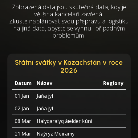
Zobrazená data jsou skutečná data, kdy je
většina kanceláří zavřená.
Zkuste naplánovat svou přepravu a logistiku
na jiná data, abyste se vyhnuli případným
problémům.
Státní svátky v Kazachstán v roce
2026
Datum
Název
Regiony
01 Jan
Jańa jyl
02 Jan
Jańa jyl
08 Mar
Halyqaralyq áıelder kúni
21 Mar
Naýryz Meıramy