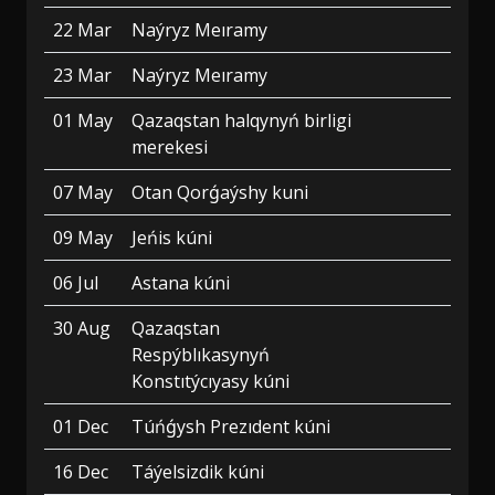
22 Mar
Naýryz Meıramy
23 Mar
Naýryz Meıramy
01 May
Qazaqstan halqynyń birligi
merekesi
07 May
Otan Qorǵaýshy kuni
09 May
Jeńis kúni
06 Jul
Astana kúni
30 Aug
Qazaqstan
Respýblıkasynyń
Konstıtýcıyasy kúni
01 Dec
Túńǵysh Prezıdent kúni
16 Dec
Táýelsizdik kúni