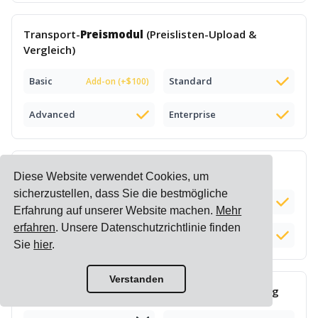
Transport-
Preismodul
(Preislisten-Upload &
Vergleich)
Basic
Standard
Add-on (+$100)
Advanced
Enterprise
Intelligente
E-Commerce-Preisliste
Diese Website verwendet Cookies, um
sicherzustellen, dass Sie die bestmögliche
Basic
Standard
Erfahrung auf unserer Website machen.
Mehr
erfahren
. Unsere Datenschutzrichtlinie finden
Advanced
Enterprise
Sie
hier
.
Verstanden
Komplexe
Zuschlagsberechnung
& -verwaltung