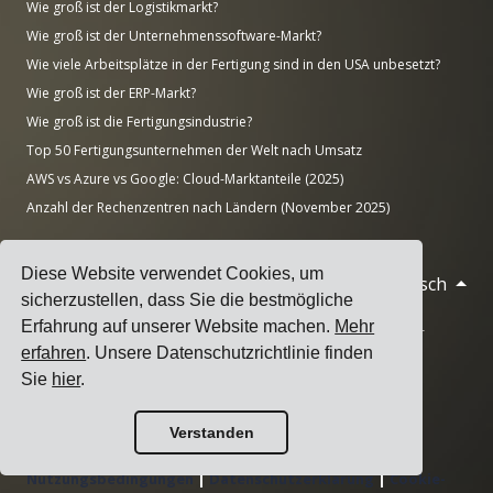
Wie groß ist der Logistikmarkt?
Wie groß ist der Unternehmenssoftware-Markt?
Wie viele Arbeitsplätze in der Fertigung sind in den USA unbesetzt?
Wie groß ist der ERP-Markt?
Wie groß ist die Fertigungsindustrie?
Top 50 Fertigungsunternehmen der Welt nach Umsatz
AWS vs Azure vs Google: Cloud-Marktanteile (2025)
Anzahl der Rechenzentren nach Ländern (November 2025)
Diese Website verwendet Cookies, um
Deutsch
© 2026 Cargoson.com
sicherzustellen, dass Sie die bestmögliche
Erfahrung auf unserer Website machen.
Mehr
Registriert als Cargoson OÜ in Estland. Reg.-Nr.: 14545832. USt-
erfahren
. Unsere Datenschutzrichtlinie finden
IdNr.: EE102137680.
Sie
hier
.
Hauptsitz: Pärnu mnt. 141, 11314 Tallinn, Estland
·
+372 5555 0028
hello@cargoson.com
Verstanden
Nutzungsbedingungen
|
Datenschutzerklärung
|
Cookie-