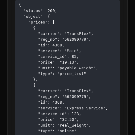
{

  "status": 200,

  "object": {

    "prices": [

      {

        "carrier": "TransFlex",

        "reg_no": "562090779",

        "id": 4368,

        "service": "Main",

        "service_id": 85,

        "price": "19.13",

        "unit": "payable_weight",

        "type": "price_list"

      },

      {

        "carrier": "TransFlex",

        "reg_no": "562090779",

        "id": 4368,

        "service": "Express Service",

        "service_id": 123,

        "price": "32.50",

        "unit": "real_weight",

        "type": "online"
