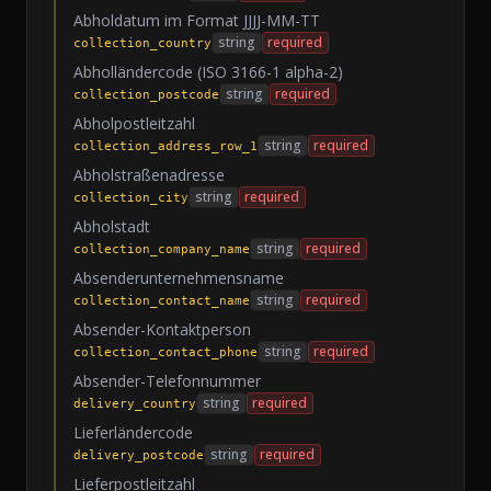
Abholdatum im Format JJJJ-MM-TT
string
required
collection_country
Abholländercode (ISO 3166-1 alpha-2)
string
required
collection_postcode
Abholpostleitzahl
string
required
collection_address_row_1
Abholstraßenadresse
string
required
collection_city
Abholstadt
string
required
collection_company_name
Absenderunternehmensname
string
required
collection_contact_name
Absender-Kontaktperson
string
required
collection_contact_phone
Absender-Telefonnummer
string
required
delivery_country
Lieferländercode
string
required
delivery_postcode
Lieferpostleitzahl