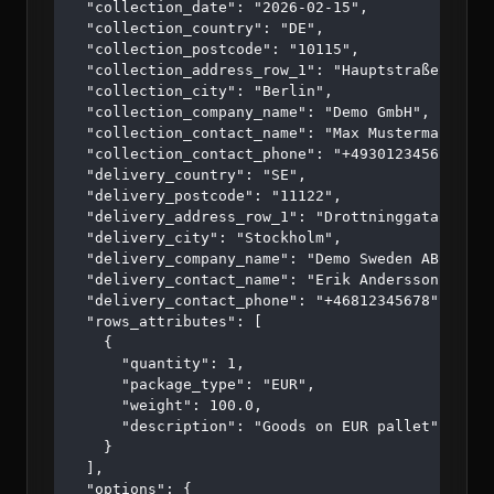
  "collection_date": "2026-02-15",

  "collection_country": "DE",

  "collection_postcode": "10115",

  "collection_address_row_1": "Hauptstraße 123",

  "collection_city": "Berlin",

  "collection_company_name": "Demo GmbH",

  "collection_contact_name": "Max Mustermann",

  "collection_contact_phone": "+4930123456",

  "delivery_country": "SE",

  "delivery_postcode": "11122",

  "delivery_address_row_1": "Drottninggatan 45",

  "delivery_city": "Stockholm",

  "delivery_company_name": "Demo Sweden AB",

  "delivery_contact_name": "Erik Andersson",

  "delivery_contact_phone": "+46812345678",

  "rows_attributes": [

    {

      "quantity": 1,

      "package_type": "EUR",

      "weight": 100.0,

      "description": "Goods on EUR pallet"

    }

  ],

  "options": {
