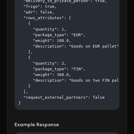
  "delivery_to_private_person": true,

  "frigo": true,

  "adr": false,

  "rows_attributes": [

    {

      "quantity": 1,

      "package_type": "EUR",

      "weight": 100.0,

      "description": "Goods on EUR pallet"

    },

    {

      "quantity": 2,

      "package_type": "FIN",

      "weight": 300.0,

      "description": "Goods on two FIN pallets"

    }

  ],

  "request_external_partners": false

}
Example Response