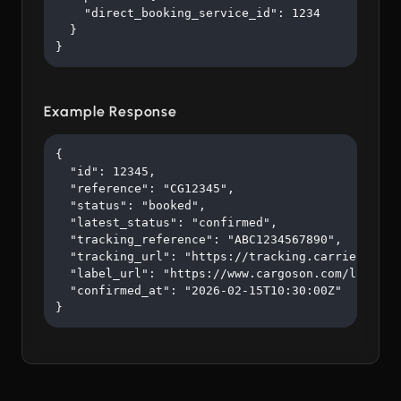
    "direct_booking_service_id": 1234

  }

}
Example Response
{

  "id": 12345,

  "reference": "CG12345",

  "status": "booked",

  "latest_status": "confirmed",

  "tracking_reference": "ABC1234567890",

  "tracking_url": "https://tracking.carrier.com/A
  "label_url": "https://www.cargoson.com/labels/a
  "confirmed_at": "2026-02-15T10:30:00Z"

}