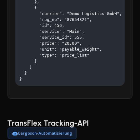
      },

      {

        "carrier": "Demo Logistics GmbH",

        "reg_no": "87654321",

        "id": 456,

        "service": "Main",

        "service_id": 555,

        "price": "20.00",

        "unit": "payable_weight",

        "type": "price_list"

      }

    ]

  }

}
TransFlex Tracking-API
Cargoson-Automatisierung