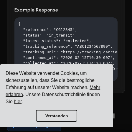
Example Response
{

  "reference": "CG12345",

  "status": "in_transit",

  "latest_status": "collected",

  "tracking_reference": "ABC1234567890",

  "tracking_url": "https://tracking.carrier.com/A
  "confirmed_at": "2026-02-15T10:30:00Z",

  "collected_at": "2026-02-15T14:20:00Z",

  "estimated_delivery": "2026-02-18T16:00:00Z"

Diese Website verwendet Cookies, um
}
sicherzustellen, dass Sie die bestmögliche
Erfahrung auf unserer Website machen.
Mehr
erfahren
. Unsere Datenschutzrichtlinie finden
Sie
hier
.
TransFlex Retourenetiketten-API
Verstanden
Powered by Cargoson