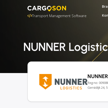
Bra
Kon
Transport Management Software
NUNNER Logistics
NUNNER 
Reg no: 00908
Gerstdijk 24,