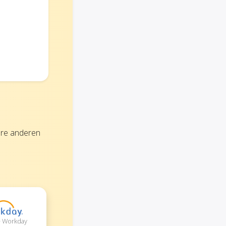
hre anderen
+ Workday