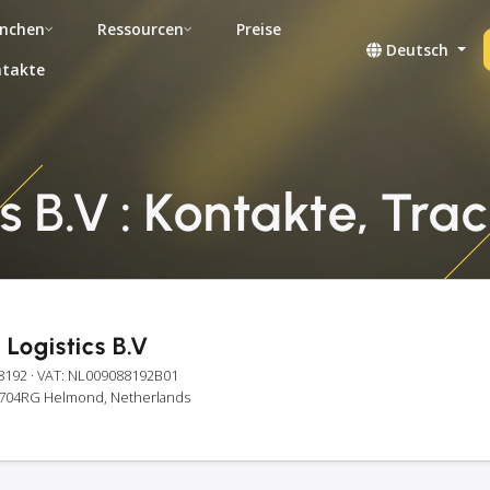
nchen
Ressourcen
Preise
Deutsch
takte
 B.V : Kontakte, Trac
Logistics B.V
8192
· VAT: NL009088192B01
 5704RG Helmond, Netherlands