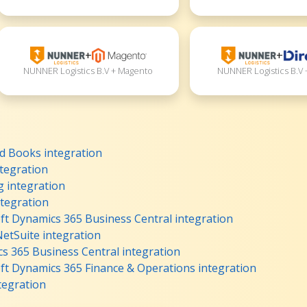
+
+
NUNNER Logistics B.V + Magento
NUNNER Logistics B.V 
d Books integration
tegration
 integration
ntegration
t Dynamics 365 Business Central integration
etSuite integration
s 365 Business Central integration
ft Dynamics 365 Finance & Operations integration
tegration