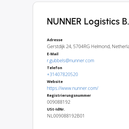
NUNNER Logistics B
Adresse
Gerstdijk 24
,
5704RG
Helmond
,
Netherl
E-Mail
r.gubbels@nunner.com
Telefon
+31407820520
Website
https://www.nunner.com/
Registrierungsnummer
009088192
USt-IdNr.
NL009088192B01