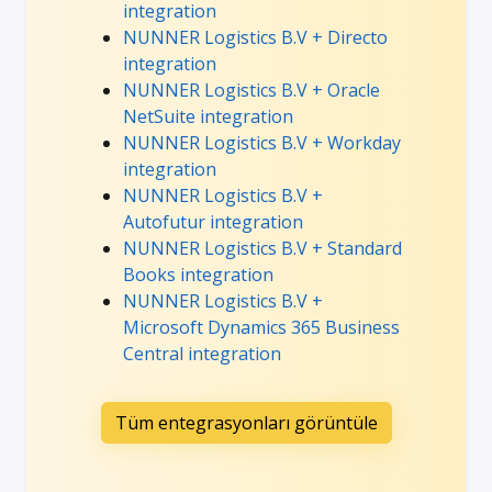
integration
NUNNER Logistics B.V + Directo
integration
NUNNER Logistics B.V + Oracle
NetSuite integration
NUNNER Logistics B.V + Workday
integration
NUNNER Logistics B.V +
Autofutur integration
NUNNER Logistics B.V + Standard
Books integration
NUNNER Logistics B.V +
Microsoft Dynamics 365 Business
Central integration
Tüm entegrasyonları görüntüle