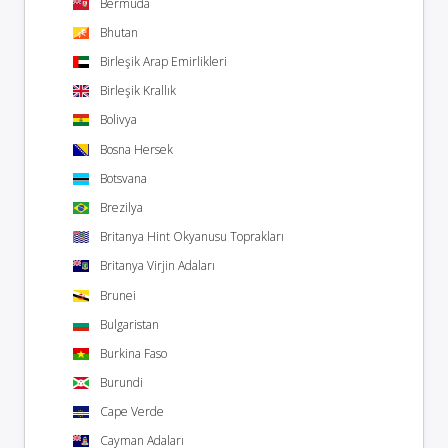
Bermuda
Bhutan
Birleşik Arap Emirlikleri
Birleşik Krallık
Bolivya
Bosna Hersek
Botsvana
Brezilya
Britanya Hint Okyanusu Toprakları
Britanya Virjin Adaları
Brunei
Bulgaristan
Burkina Faso
Burundi
Cape Verde
Cayman Adaları