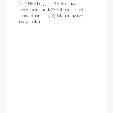
NUNNER Logistics B.V Hollanda
merkezlidir, ancak 239 ülkede hizmet
sunmaktadır — aşağıdaki haritaya ve
listeye bakın.