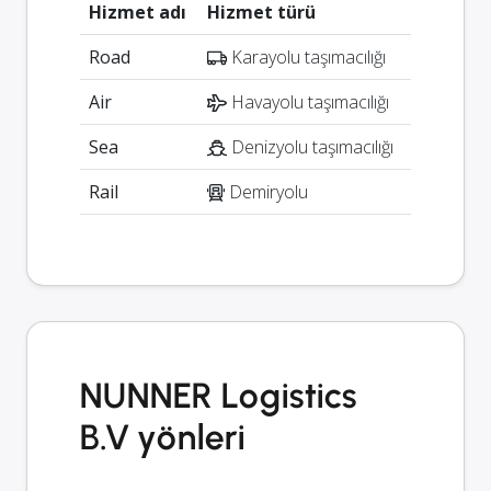
Hizmet adı
Hizmet türü
Road
Karayolu taşımacılığı
Air
Havayolu taşımacılığı
Sea
Denizyolu taşımacılığı
Rail
Demiryolu
NUNNER Logistics
B.V yönleri