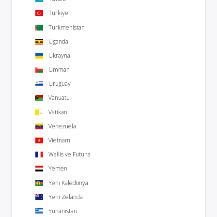
Türkiye
Türkmenistan
Uganda
Ukrayna
Umman
Uruguay
Vanuatu
Vatikan
Venezuela
Vietnam
Wallis ve Futuna
Yemen
Yeni Kaledonya
Yeni Zelanda
Yunanistan