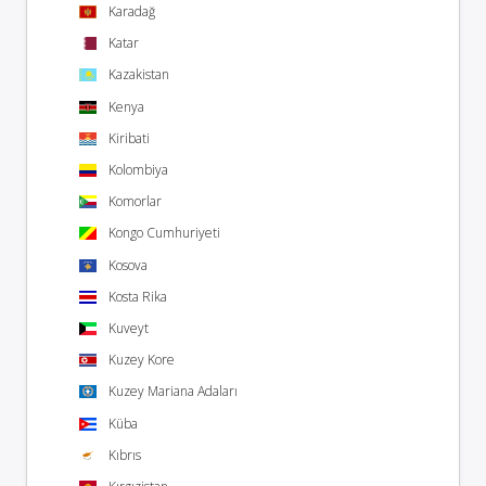
Karadağ
Katar
Kazakistan
Kenya
Kiribati
Kolombiya
Komorlar
Kongo Cumhuriyeti
Kosova
Kosta Rika
Kuveyt
Kuzey Kore
Kuzey Mariana Adaları
Küba
Kıbrıs