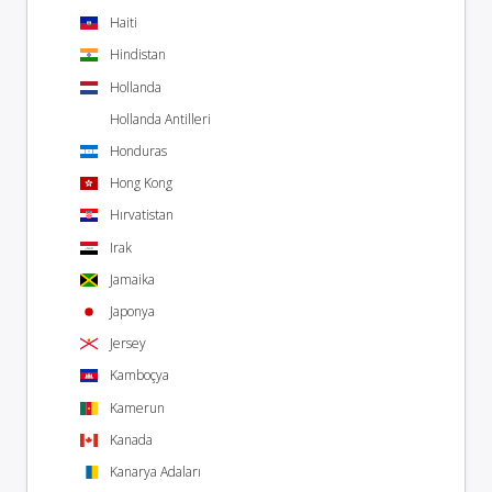
Haiti
Hindistan
Hollanda
Hollanda Antilleri
Honduras
Hong Kong
Hırvatistan
Irak
Jamaika
Japonya
Jersey
Kamboçya
Kamerun
Kanada
Kanarya Adaları