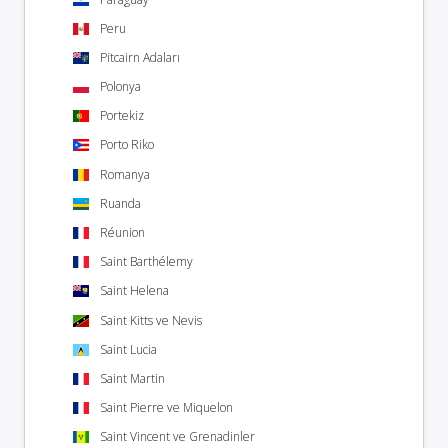
Peru
Pitcairn Adaları
Polonya
Portekiz
Porto Riko
Romanya
Ruanda
Réunion
Saint Barthélemy
Saint Helena
Saint Kitts ve Nevis
Saint Lucia
Saint Martin
Saint Pierre ve Miquelon
Saint Vincent ve Grenadinler