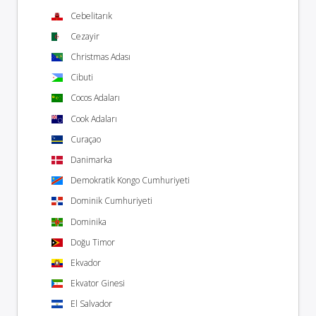
Cebelitarık
Cezayir
Christmas Adası
Cibuti
Cocos Adaları
Cook Adaları
Curaçao
Danimarka
Demokratik Kongo Cumhuriyeti
Dominik Cumhuriyeti
Dominika
Doğu Timor
Ekvador
Ekvator Ginesi
El Salvador