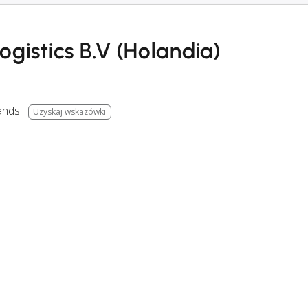
gistics B.V (Holandia)
ands
Uzyskaj wskazówki