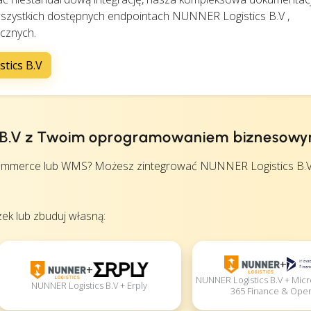
szystkich dostępnych endpointach NUNNER Logistics B.V ,
icznych.
tics B.V
cs B.V z Twoim oprogramowaniem biznesow
mmerce lub WMS? Możesz zintegrować NUNNER Logistics B.V 
ek lub zbuduj własną:
+
+
NUNNER Logistics B.V + Mic
NUNNER Logistics B.V + Erply
365 Finance & Oper