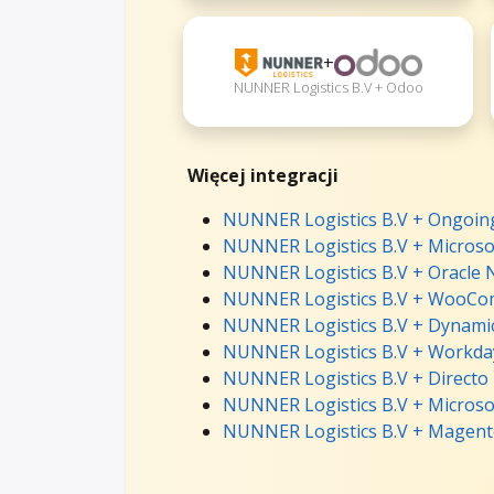
+
NUNNER Logistics B.V + Odoo
Więcej integracji
NUNNER Logistics B.V + Ongoing
NUNNER Logistics B.V + Microsof
NUNNER Logistics B.V + Oracle N
NUNNER Logistics B.V + WooCom
NUNNER Logistics B.V + Dynamic
NUNNER Logistics B.V + Workday
NUNNER Logistics B.V + Directo 
NUNNER Logistics B.V + Microso
NUNNER Logistics B.V + Magento