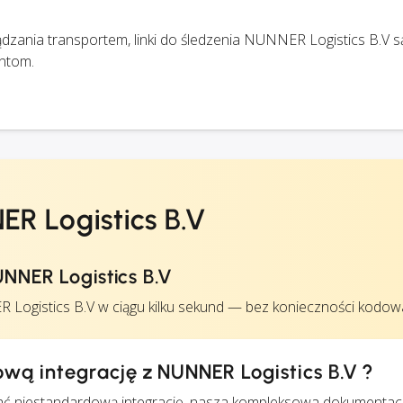
zania transportem, linki do śledzenia NUNNER Logistics B.V s
ntom.
R Logistics B.V
NNER Logistics B.V
ogistics B.V w ciągu kilku sekund — bez konieczności kodow
wą integrację z NUNNER Logistics B.V ?
ć niestandardową integrację, nasza kompleksowa dokumentac