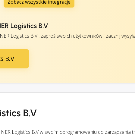
Zobacz wszystkie integracje
R Logistics B.V
R Logistics B.V , zaproś swoich użytkowników i zacznij wysyła
s B.V
stics B.V
NER Logistics B.V w swoim oprogramowaniu do zarządzania t