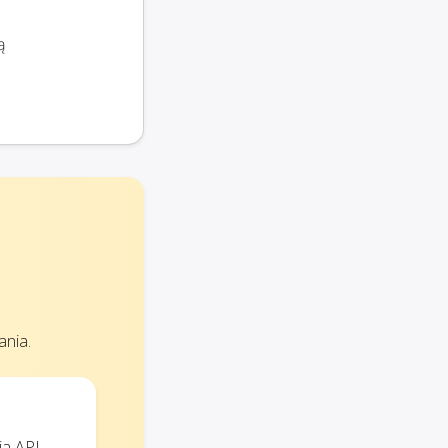
ą
ania.
ja API