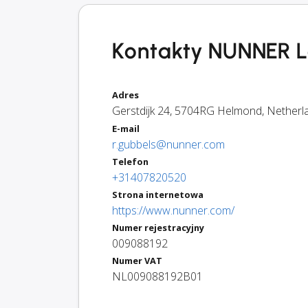
Kontakty NUNNER Lo
Adres
Gerstdijk 24
,
5704RG
Helmond
,
Netherl
E-mail
r.gubbels@nunner.com
Telefon
+31407820520
Strona internetowa
https://www.nunner.com/
Numer rejestracyjny
009088192
Numer VAT
NL009088192B01