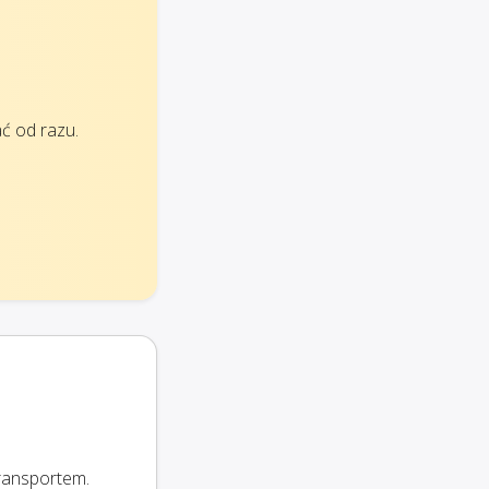
ć od razu.
ransportem.