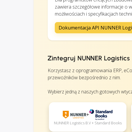
zawiera szczegółowe informacje o w
możliwościach i specyfikacjach techn
Dokumentacja API NUNNER Logis
Zintegruj NUNNER Logisti
Korzystasz z oprogramowania ERP, eCo
przewoźników bezpośrednio z nim.
Wybierz jedną z naszych gotowych wtycz
+
NUNNER Logistics B.V + Standard Books