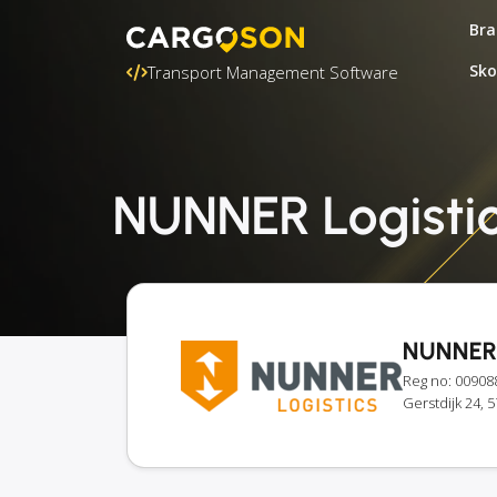
Bra
Sko
Transport Management Software
NUNNER Logistics
NUNNER 
Reg no: 00908
Gerstdijk 24,