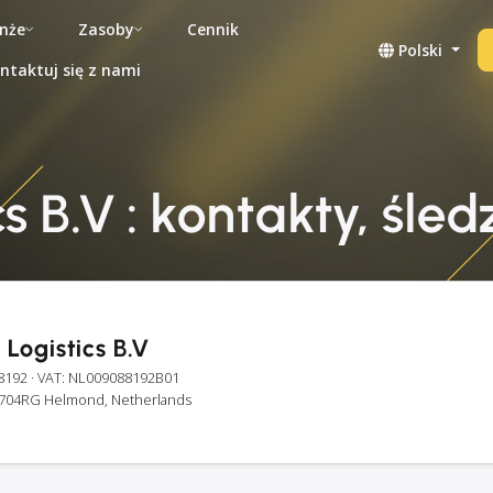
nże
Zasoby
Cennik
Polski
ntaktuj się z nami
 B.V : kontakty, śled
Logistics B.V
8192
· VAT: NL009088192B01
 5704RG Helmond, Netherlands