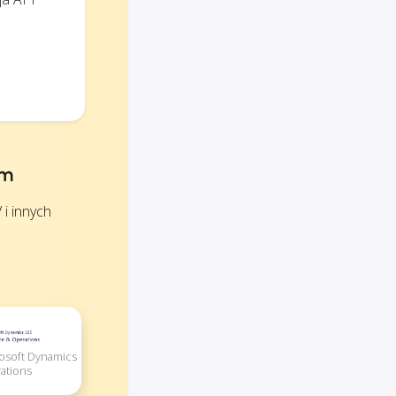
ym
i innych
rosoft Dynamics
ations