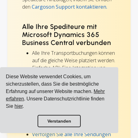
den
Cargoson Support kontaktieren.
Alle Ihre Spediteure mit
Microsoft Dynamics 365
Business Central verbunden
Alle Ihre Transportbuchungen können
auf die gleiche Weise platziert werden.
Einfache API: Eine Integration von
Ihrem Microsoft Dynamics 365
Diese Website verwendet Cookies, um
Business Central ERP deckt alle Ihre
sicherzustellen, dass Sie die bestmögliche
aktuellen und zukünftigen
Spediteur-
Erfahrung auf unserer Website machen.
Mehr
Integrationen
ab.
erfahren
. Unsere Datenschutzrichtlinie finden
Die Anforderung einer
neuen
Sie
hier
.
Spediteur-Integration
, falls wir sie
Alle Integrationen anzeigen
noch nicht erstellt haben, ist
für alle
Verstanden
Kunden kostenlos
.
Alle Spediteure anzeigen
Verfolgen Sie alle Ihre Sendungen