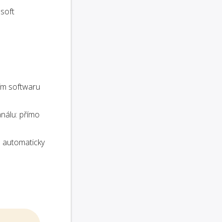
osoft
ím softwaru
análu: přímo
 automaticky