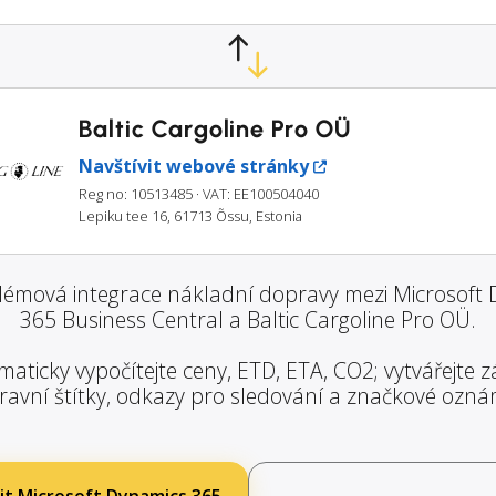
Baltic Cargoline Pro OÜ
Navštívit webové stránky
Reg no: 10513485
· VAT: EE100504040
Lepiku tee 16, 61713 Õssu, Estonia
émová integrace nákladní dopravy mezi Microsoft
365 Business Central a Baltic Cargoline Pro OÜ.
aticky vypočítejte ceny, ETD, ETA, CO2; vytvářejte zá
ravní štítky, odkazy pro sledování a značkové ozná