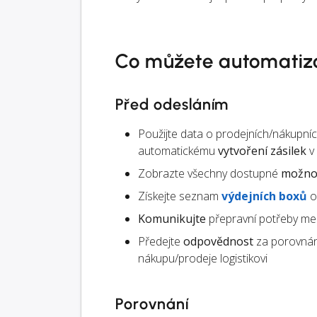
Co můžete automatiz
Před odesláním
Použijte data o prodejních/nákupní
automatickému
vytvoření zásilek
v
Zobrazte všechny dostupné
možnos
Získejte seznam
výdejních boxů
o
Komunikujte
přepravní potřeby mez
Předejte
odpovědnost
za porovnán
nákupu/prodeje logistikovi
Porovnání