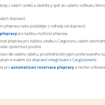
icky z vašich ceníků a obdržte ji zpět do vašeho softwaru Micr
ašich dopravců
ro přepravu nebo požádejte o odhady od dopravců
 přepravy
pro každou možnost přepravy
osti přepravy pro každou zásilku v Cargosonu, vašem obchodn
ý vaše společnost používá
avci dle vašeho výběru, prostřednictvím jejich preferovaného k
vaným e-mailem (viz
dopravci integrovaní s Cargosonem
)
la pro
automatizaci rezervace přepravy
a nechte software