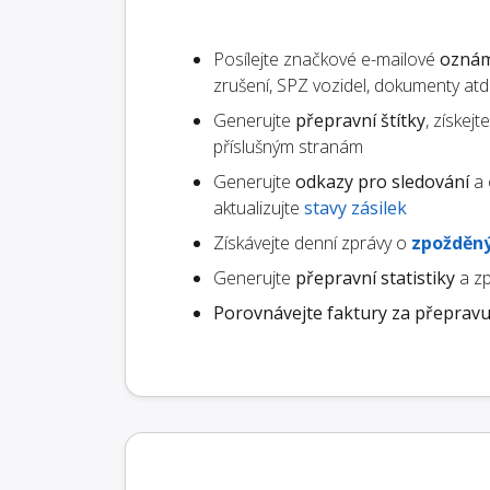
Posílejte značkové e-mailové
oznám
zrušení, SPZ vozidel, dokumenty atd.
Generujte
přepravní štítky
, získej
příslušným stranám
Generujte
odkazy pro sledování
a 
aktualizujte
stavy zásilek
Získávejte denní zprávy o
zpožděný
Generujte
přepravní statistiky
a zp
Porovnávejte faktury za přeprav