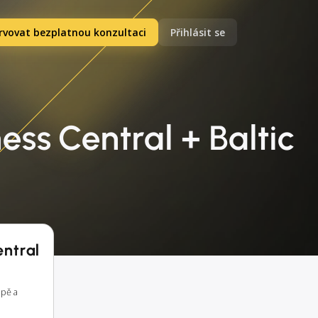
rvovat bezplatnou konzultaci
Přihlásit se
ss Central + Baltic
entral
opě a