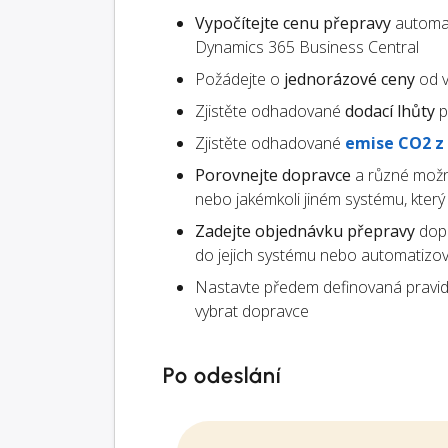
Vypočítejte cenu přepravy
automat
Dynamics 365 Business Central
Požádejte o
jednorázové ceny
od v
Zjistěte odhadované
dodací lhůty
p
Zjistěte odhadované
emise CO2 z
Porovnejte dopravce
a různé možn
nebo jakémkoli jiném systému, kter
Zadejte objednávku přepravy
dopr
do jejich systému nebo automatizo
Nastavte předem definovaná pravid
vybrat dopravce
Po odeslání