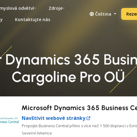
myslová odvětví
Zdroje
Čeština
Reze
ny
Kontaktujte nás
t Dynamics 365 Busine
Cargoline Pro OÜ
Microsoft Dynamics 365 Business C
Navštívit webové stránky
Propojte Business Central přímo s více než 1 500 dopravci v Evr
Severní Americe