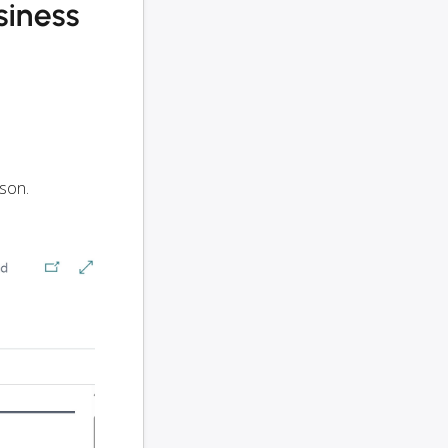
siness
oson.