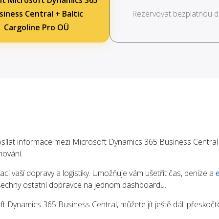
it Microsoft Dynamics 365
siness Central + Baltic
Rezervovat bezplatnou 
Cargoline Pro OÜ
lat informace mezi Microsoft Dynamics 365 Business Central 
mování.
aci vaší dopravy a logistiky. Umožňuje vám ušetřit čas, peníze a
 všechny ostatní dopravce na jednom dashboardu.
 Dynamics 365 Business Central, můžete jít ještě dál: přeskoč