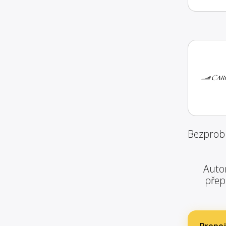
Bezprobl
Autom
přep