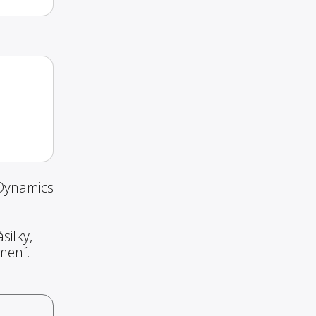
 Dynamics
silky,
mení.