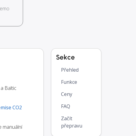
demo
Sekce
Přehled
Funkce
a Baltic
Ceny
FAQ
emise CO2
Začít
přepravu
te manuální